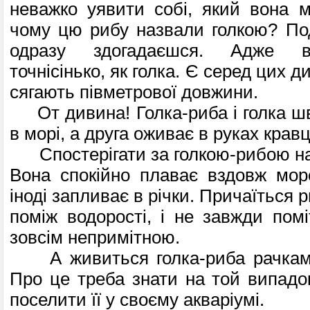
неважко уявити собі, який вона 
чому цю рибу назвали голкою? По
одразу здогадаєшся. Адже в
точнісінько, як голка. Є серед цих ди
сягають півметрової довжини.
От дивина! Голка-риба і голка ш
в морі, а друга оживає в руках кравц
Спостерігати за голкою-рибою на
Вона спокійно плаває вздовж мор
іноді запливає в річки. Причаїться р
поміж водорості, і не завжди помі
зовсім непримітною.
А живиться голка-риба рачками
Про це треба знати на той випадо
поселити її у своєму акваріумі.