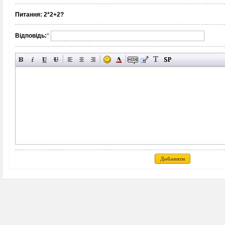
Питання:
2*2+2?
Відповідь:
*
Добавити