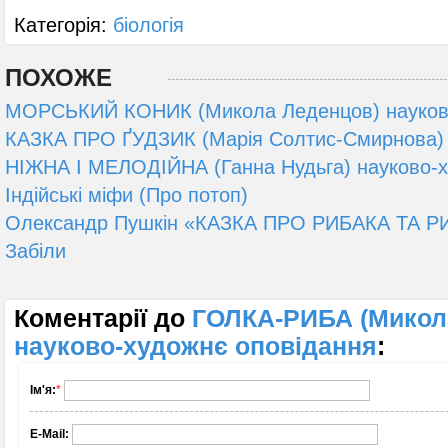
Категорія:
біологія
ПОХОЖЕ
МОРСЬКИЙ КОНИК (Микола Леденцов) науково
КАЗКА ПРО ҐУДЗИК (Марія Солтис-Смирнова) л
НІЖНА I МЕЛОДІЙНА (Ганна Нудьга) науково-х
Індійські міфи (Про потоп)
Олександр Пушкін «КАЗКА ПРО РИБАКА ТА РИ
Забіли
Коментарії до
ГОЛКА-РИБА (Микол
науково-художнє оповідання
:
Ім'я:
*
E-Mail: