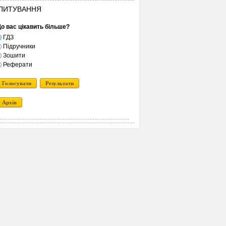
ПИТУВАННЯ
о вас цікавить більше?
ГДЗ
Підручники
Зошити
Реферати
Голосувати
Результати
Архів