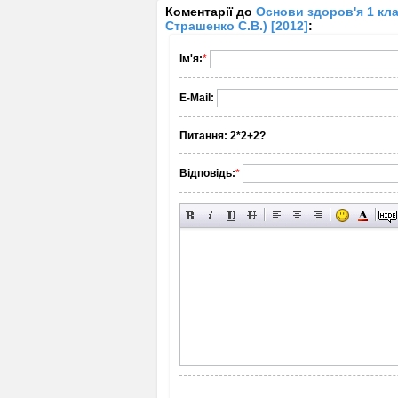
Коментарії до
Основи здоров'я 1 клас
Страшенко С.В.) [2012]
:
Ім'я:
*
E-Mail:
Питання:
2*2+2?
Відповідь:
*