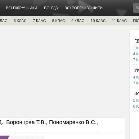
ВСІ ПІДРУЧНИКИ
ВСІ ГДЗ
ВСІ РОБОЧІ ЗОШИТИ
КЛАС
6 КЛАС
7 КЛАС
8 КЛАС
9 КЛАС
10 КЛАС
11 КЛАС
ПІ
Г
1 К
4 К
7 К
У
4 К
7 К
З
5 К
8 К
Д., Воронцова Т.В., Пономаренко В.С.,