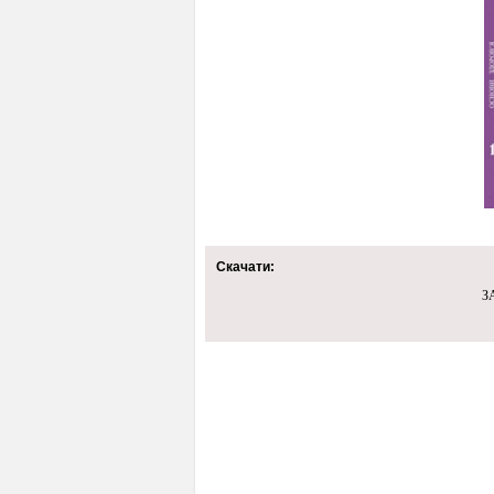
Скачати:
З