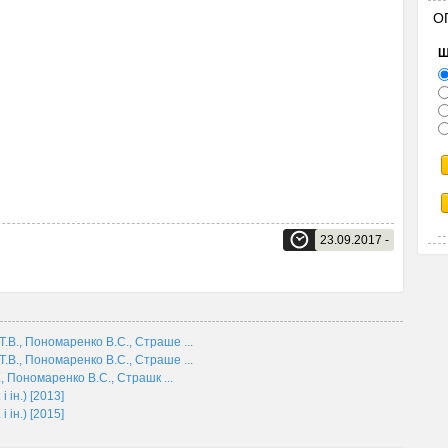
О
Щ
23.09.2017 -
.В., Пономаренко В.С., Страше ...
.В., Пономаренко В.С., Страше ...
., Пономаренко В.С., Страшк ...
 ін.) [2013]
 ін.) [2015]