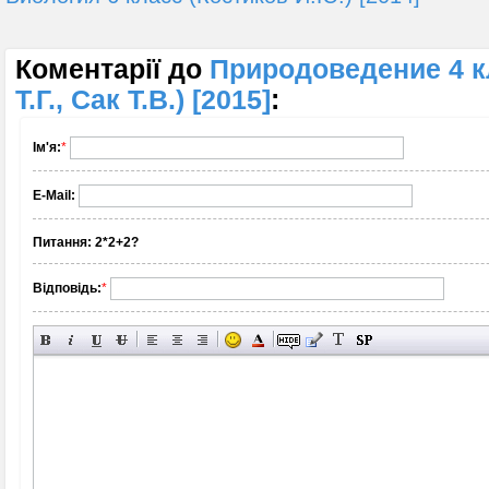
Коментарії до
Природоведение 4 к
Т.Г., Сак Т.В.) [2015]
:
Ім'я:
*
E-Mail:
Питання:
2*2+2?
Відповідь:
*