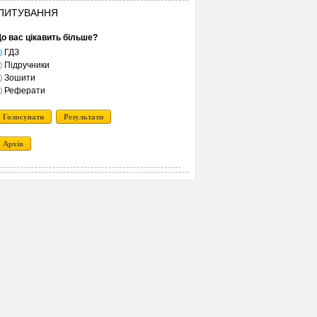
ПИТУВАННЯ
о вас цікавить більше?
ГДЗ
Підручники
Зошити
Реферати
Голосувати
Результати
Архів