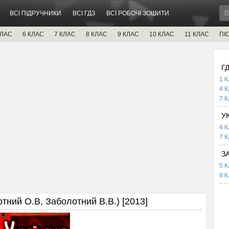
ВСІ ПІДРУЧНИКИ
ВСІ ГДЗ
ВСІ РОБОЧІ ЗОШИТИ
КЛАС
6 КЛАС
7 КЛАС
8 КЛАС
9 КЛАС
10 КЛАС
11 КЛАС
ПІ
Г
1 К
4 К
7 К
У
4 К
7 К
З
5 К
8 К
отний О.В, Заболотний В.В.) [2013]