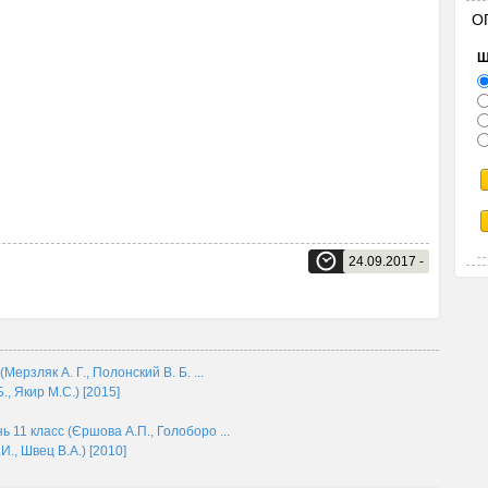
О
Щ
24.09.2017 -
ерзляк А. Г., Полонский В. Б. ...
., Якир М.С.) [2015]
11 класс (Єршова А.П., Голоборо ...
., Швец В.А.) [2010]