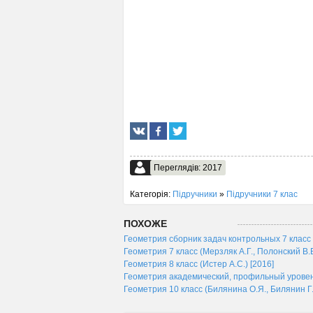
Переглядів: 2017
Категорія:
Підручники
»
Підручники 7 клас
ПОХОЖЕ
Геометрия сборник задач контрольных 7 класс (М
Геометрия 7 класс (Мерзляк А.Г., Полонский В.Б
Геометрия 8 класс (Истер А.С.) [2016]
Геометрия академический, профильный уровень 
Геометрия 10 класс (Билянина О.Я., Билянин Г.И