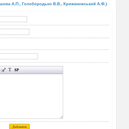
шова А.П., Голобородько В.В., Крижановський А.Ф.)
Добавити