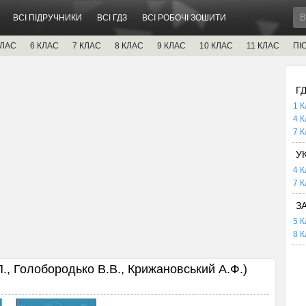
ВСІ ПІДРУЧНИКИ
ВСІ ГДЗ
ВСІ РОБОЧІ ЗОШИТИ
КЛАС
6 КЛАС
7 КЛАС
8 КЛАС
9 КЛАС
10 КЛАС
11 КЛАС
ПІ
Г
1 К
4 К
7 К
У
4 К
7 К
З
5 К
8 К
., Голобородько В.В., Крижановський А.Ф.)