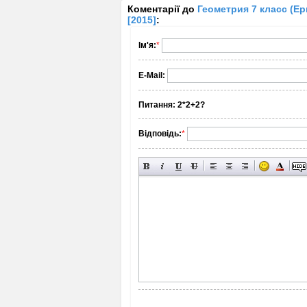
Коментарії до
Геометрия 7 класс (Ер
[2015]
:
Ім'я:
*
E-Mail:
Питання:
2*2+2?
Відповідь:
*