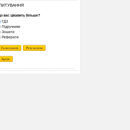
ПИТУВАННЯ
о вас цікавить більше?
ГДЗ
Підручники
Зошити
Реферати
Голосувати
Результати
Архів