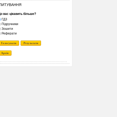
ПИТУВАННЯ
о вас цікавить більше?
ГДЗ
Підручники
Зошити
Реферати
Голосувати
Результати
Архів