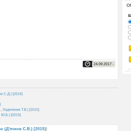
О
Щ
24.09.2017 -
о С.Д.) [2016]
]
., Ладиченко Т.В.) [2015]
 Ю.Б.) [2015]
с (Д'ячков С.В.) [2015]
: