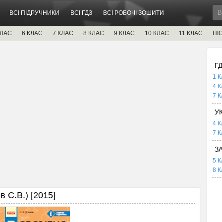
ВСІ ПІДРУЧНИКИ
ВСІ ГДЗ
ВСІ РОБОЧІ ЗОШИТИ
КЛАС
6 КЛАС
7 КЛАС
8 КЛАС
9 КЛАС
10 КЛАС
11 КЛАС
ПІ
Г
1 К
4 К
7 К
У
4 К
7 К
З
5 К
8 К
в С.В.) [2015]