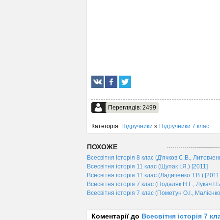
Переглядів: 2499
Категорія:
Підручники
»
Підручники 7 клас
ПОХОЖЕ
Всесвітня історія 8 клас (Д'ячков С.В., Литовченк
Всесвітня історія 11 клас (Щупак І.Я.) [2011]
Всесвітня історія 11 клас (Ладиченко Т.В.) [2011
Всесвітня історія 7 клас (Подаляк Н.Г., Лукач І.Б
Всесвітня історія 7 клас (Пометун О.І., Малієнко
Коментарії до
Всесвітня історія 7 кла