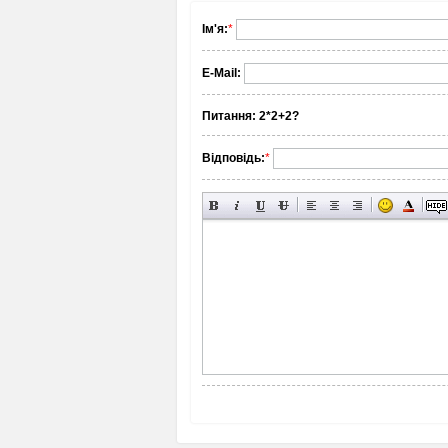
Ім'я:
*
E-Mail:
Питання:
2*2+2?
Відповідь:
*