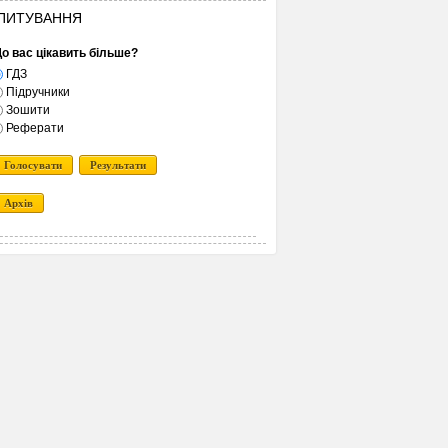
ПИТУВАННЯ
о вас цікавить більше?
ГДЗ
Підручники
Зошити
Реферати
Голосувати
Результати
Архів