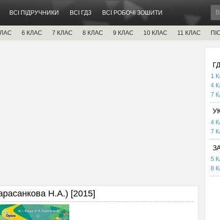
ВСІ ПІДРУЧНИКИ
ВСІ ГДЗ
ВСІ РОБОЧІ ЗОШИТИ
КЛАС
6 КЛАС
7 КЛАС
8 КЛАС
9 КЛАС
10 КЛАС
11 КЛАС
ПІ
Г
1 К
4 К
7 К
У
4 К
7 К
З
5 К
8 К
арасанкова Н.А.) [2015]