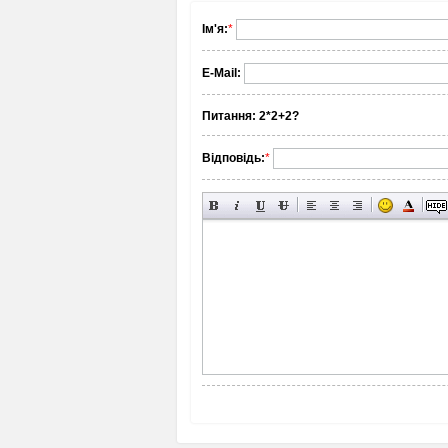
Ім'я:
*
E-Mail:
Питання:
2*2+2?
Відповідь:
*