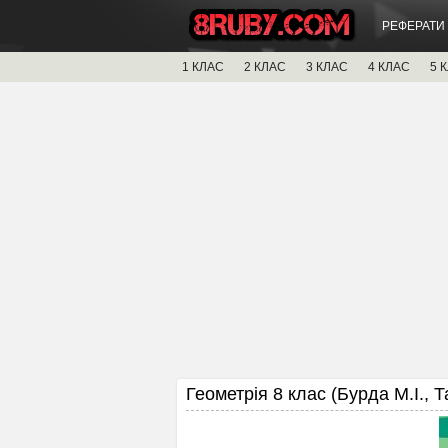
РЕФЕРАТИ
1 КЛАС
2 КЛАС
3 КЛАС
4 КЛАС
5 
Геометрія 8 клас (Бурда М.І., Т