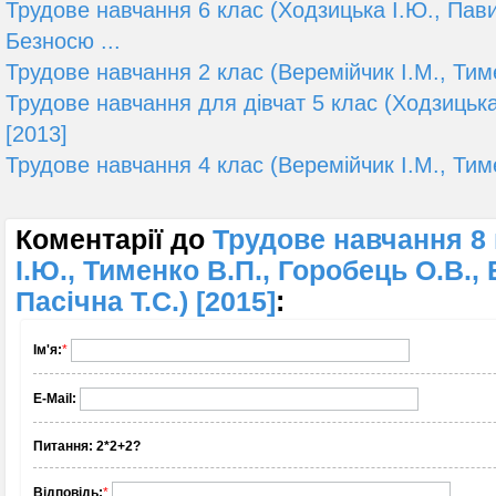
Трудове навчання 6 клас (Ходзицька І.Ю., Пави
Безносю ...
Трудове навчання 2 клас (Веремійчик І.М., Тиме
Трудове навчання для дівчат 5 клас (Ходзицька
[2013]
Трудове навчання 4 клас (Веремійчик І.М., Тиме
Коментарії до
Трудове навчання 8 
І.Ю., Тименко В.П., Горобець О.В., 
Пасічна Т.С.) [2015]
:
Ім'я:
*
E-Mail:
Питання:
2*2+2?
Відповідь:
*