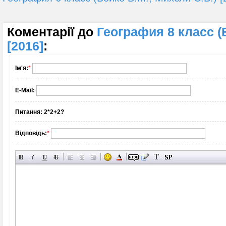
Коментарії до
География 8 класс (Б
[2016]
:
Ім'я:
*
E-Mail:
Питання:
2*2+2?
Відповідь:
*