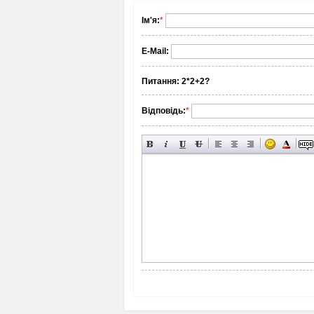
Ім'я:
*
E-Mail:
Питання:
2*2+2?
Відповідь:
*