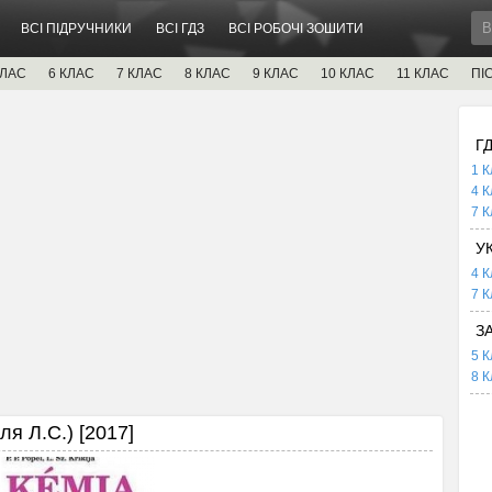
ВСІ ПІДРУЧНИКИ
ВСІ ГДЗ
ВСІ РОБОЧІ ЗОШИТИ
КЛАС
6 КЛАС
7 КЛАС
8 КЛАС
9 КЛАС
10 КЛАС
11 КЛАС
ПІ
Г
1 К
4 К
7 К
У
4 К
7 К
З
5 К
8 К
ля Л.С.) [2017]