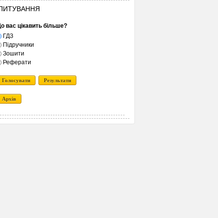
ПИТУВАННЯ
о вас цікавить більше?
ГДЗ
Підручники
Зошити
Реферати
Голосувати
Результати
Архів