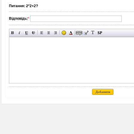
Питання:
2*2+2?
Відповідь:
*
Добавити