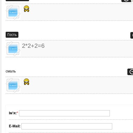
Гость
2*2+2=6
смаль
Ім'я:
*
E-Mail: