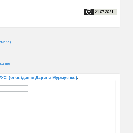
21.07.2021 -
омара)
ідання
СІ (оповідання Дарини Мурмуєнко)
: