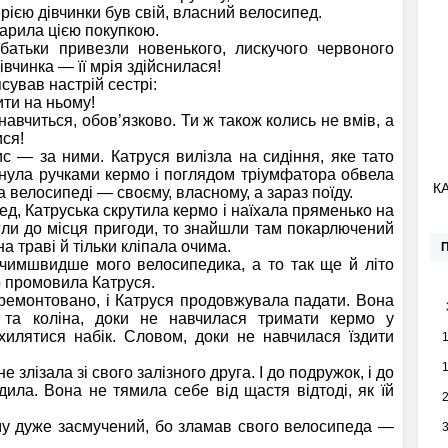
 мрією дівчинки був свій, власний велосипед.
арила цією покупкою.
ьки привезли новенького, лискучого червоного
вчинка — її мрія здійснилася!
сував настрій сестрі:
ити на ньому!
навчиться, обов’язково. Ти ж також колись не вмів, а
ися!
— за ними. Катруся вилізла на сидіння, яке тато
иснула ручками кермо і поглядом тріумфатора обвела
К
а велосипеді — своєму, власному, а зараз поїду.
д, Катруська скрутила кермо і наїхала пряменько на
гли до місця пригоди, то знайшли там покарлючений
а траві й тільки кліпала очима.
, чимшвидше мого велосипедика, а то так ще й літо
хо промовила Катруся.
емонтовано, і Катруся продовжувала падати. Вона
і та коліна, доки не навчилася тримати кермо у
илятися набік. Словом, доки не навчилася їздити
злізала зі свого залізного друга. І до подружок, і до
дила. Вона не тямила себе від щастя відтоді, як їй
 дуже засмучений, бо зламав свого велосипеда —