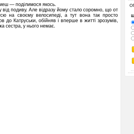
меш — поділимося якось.
О
від подиву. Але відразу йому стало соромно, що от
усю на своєму велосипеді, а тут вона так просто
Щ
в до Катруськи, обійняв і вперше в житті зрозумів,
а сестра, у нього немає.