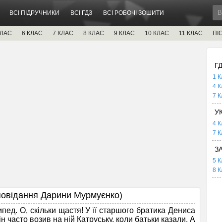
ВСІ ПІДРУЧНИКИ
ВСІ ГДЗ
ВСІ РОБОЧІ ЗОШИТИ
КЛАС
6 КЛАС
7 КЛАС
8 КЛАС
9 КЛАС
10 КЛАС
11 КЛАС
ПІ
Г
1 К
4 К
7 К
У
4 К
7 К
З
5 К
8 К
відання Дарини Мурмуєнко)
ед. О, скільки щастя! У її старшого братика Дениса
н часто возив на ній Катруську, коли батьки казали. А