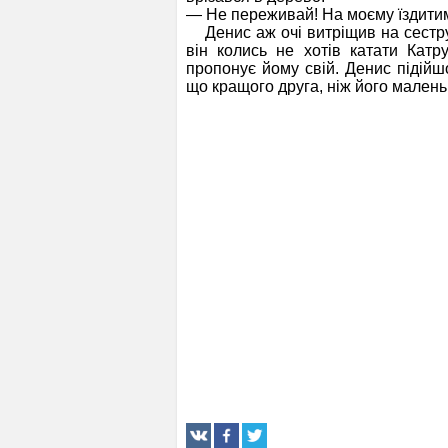
— Не переживай! На моєму їздити
Денис аж очі витріщив на сестру 
він колись не хотів катати Катр
пропонує йому свій. Денис підійшо
що кращого друга, ніж його маленьк