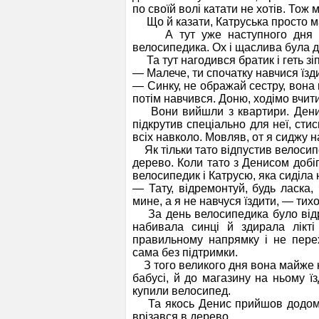
по своїй волі катати не хотів. Тож
Що й казати, Катруська просто м
А тут уже наступного дня бат
велосипедика. Ох і щаслива була ді
Та тут нагодився братик і геть зіп
— Малече, ти спочатку навчися їзд
— Синку, не ображай сестру, вона 
потім навчився. Доню, ходімо вчит
Вони вийшли з квартири. Денис 
підкрутив спеціально для неї, ст
всіх навколо. Мовляв, от я сиджу н
Як тільки тато відпустив велосипе
дерево. Коли тато з Денисом добі
велосипедик і Катрусю, яка сиділа н
— Тату, відремонтуй, будь ласка
мине, а я не навчуся їздити, — ти
За день велосипедика було відр
набивала синці й здирала лікт
правильному напрямку і не перех
сама без підтримки.
З того великого дня вона майже не 
бабусі, й до магазину на ньому їз
купили велосипед.
Та якось Денис прийшов додому
врізався в дерево.