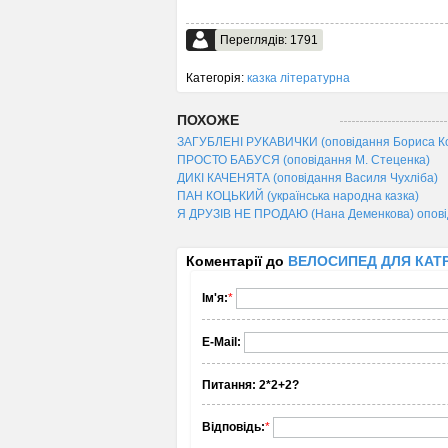
Переглядів: 1791
Категорія:
казка літературна
ПОХОЖЕ
ЗАГУБЛЕНІ РУКАВИЧКИ (оповідання Бориса К
ПРОСТО БАБУСЯ (оповідання М. Стеценка)
ДИКІ КАЧЕНЯТА (оповідання Василя Чухліба)
ПАН КОЦЬКИЙ (українська народна казка)
Я ДРУЗІВ НЕ ПРОДАЮ (Нана Деменкова) опов
Коментарії до
ВЕЛОСИПЕД ДЛЯ КАТРУ
Ім'я:
*
E-Mail:
Питання:
2*2+2?
Відповідь:
*