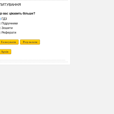
ПИТУВАННЯ
о вас цікавить більше?
ГДЗ
Підручники
Зошити
Реферати
Голосувати
Результати
Архів