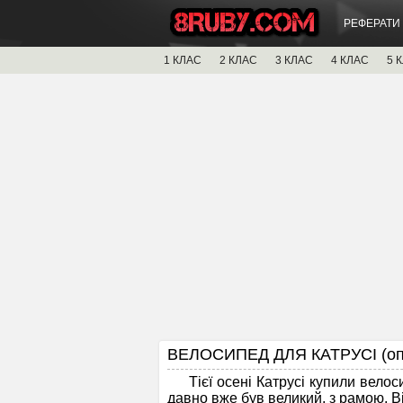
РЕФЕРАТИ
1 КЛАС
2 КЛАС
3 КЛАС
4 КЛАС
5 
ВЕЛОСИПЕД ДЛЯ КАТРУСІ (опо
Тієї осені Катрусі купили велосип
давно вже був великий, з рамою. Ві