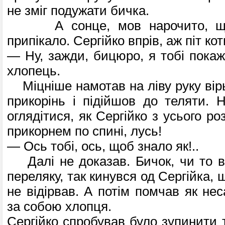
не зміг подужати бичка.
А сонце, мов нарочито, ще 
припікало. Сергійко впрів, аж піт ко
— Ну, зажди, бицюро, я тобі покаж
хлопець.
Міцніше намотав на ліву руку вірь
прикорінь і підійшов до теляти. 
огля­дітися, як Сергійко з усього р
прикор­нем по спині, лусь!
— Ось тобі, ось, щоб знало як!..
Далі не доказав. Бичок, чи то ві
пере­ляку, так кинувся од Сергійка,
не ві­дірвав. А потім помчав як не
за собою хлопця.
Сергійко спробував було зупинити 