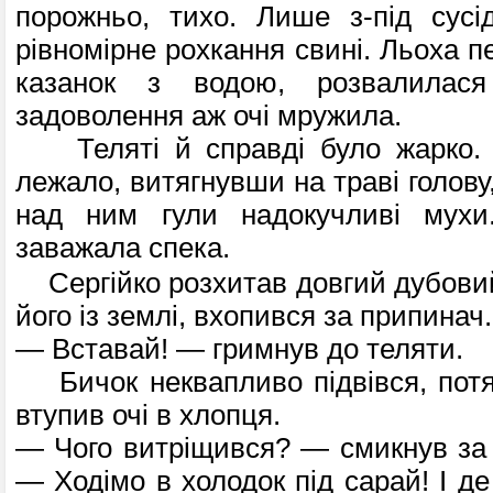
порожньо, тихо. Лише з-під сусі
рівномірне рохкання свині. Льоха п
казанок з водою, розва­лилас
задоволення аж очі мружила.
Теляті й справді було жарко. 
лежало, витягнувши на траві голову,
над ним гули надокучливі мухи
заважала спека.
Сергійко розхитав довгий дубовий
його із землі, вхопився за припинач.
— Вставай! — гримнув до теляти.
Бичок неквапливо підвівся, потя
втупив очі в хлопця.
— Чого витріщився? — смикнув за в
— Ходімо в холодок під сарай! І д