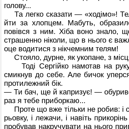
голову...
Та легко сказати — «ходімо»! Те
йти за хлопцем. Мабуть, образил
повівся з ним. Хіба воно знало, щ
страшенно ніколи, що в нього є важ
оце водитися з нікчемним телям!
Стояло, дурне, як укопане, з місц
Тоді Сергійко намотав на руку
смик­нув до себе. Але бичок уперс
протилеж­ний бік.
— Ти бач, ще й капризує! — обурив
раз я тебе приборкаю...
Проте що вже тільки не робив: і с
рьовку, і лежачи, і навіть прикорін
про­бував накручувати на нього пр