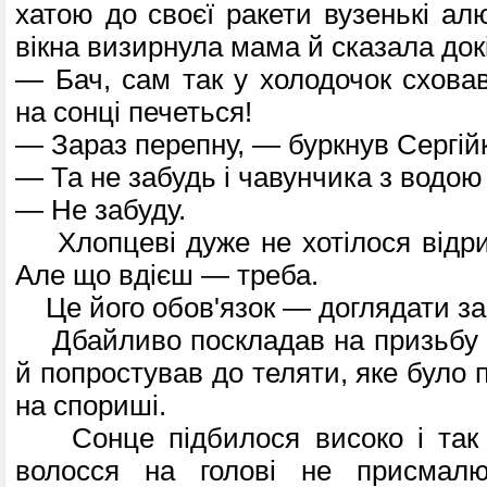
хатою до своєї ракети вузенькі алю
вікна визир­нула мама й сказала док
— Бач, сам так у холодочок сховав
на сонці печеться!
— Зараз перепну, — буркнув Сергій
— Та не забудь і чавунчика з водою
— Не забуду.
Хлопцеві дуже не хотілося відри
Але що вдієш — треба.
Це його обов'язок — доглядати за
Дбайливо поскладав на призьбу к
й попростував до теляти, яке було 
на спориші.
Сонце підбилося високо і так 
волос­ся на голові не присмал