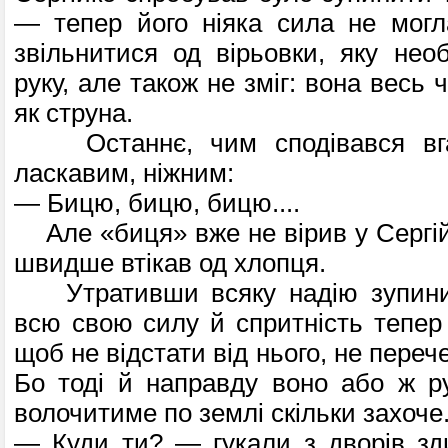
— тепер його ніяка сила не могл
звільни­тися од вірьовки, яку нео
руку, але та­кож не зміг: вона весь 
як струна.
Останнє, чим сподівався вга
ласкавим, ніжним:
— Бицю, бицю, бицю....
Але «биця» вже не вірив у Сергійк
швидше втікав од хлопця.
Утративши всяку надію зупинит
всю свою силу й спритність тепер 
щоб не відстати від нього, не переч
Бо тоді й направду воно або ж ру
волочитиме по землі скільки захоче
— Куди ти? — гукали з дворів зди