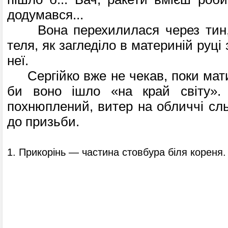
додумався...
Вона перехилилася через тин, 
теля, як загледіло в материній руці 
неї.
Сергійко вже не чекав, поки мати
би воно ішло «на край світу»
похнюплений, витер на обличчі сль
до призьби.
1. Прикорінь — частина стовбура біля кореня.