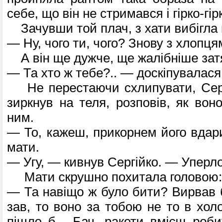
себе, що він не стримався і гірко-гі
Зачувши той плач, з хати вибігла 
— Ну, чого ти, чого? Знову з хлопц
А він ще дужче, ще жалібніше затя
— Та хто ж тебе?.. — доскіпувалася
Не перестаючи схлипувати, Серг
зи­ркнув на теля, розповів, як во
ним.
— То, кажеш, прикорнем його вда
мати.
— Угу, — кивнув Сергійко. — Уперлос
Мати скрушно похитала головою:
— Та навіщо ж було бити? Вирвав б
зав, то воно за тобою не то в холо
пішло б... Бач, ракети вмієш роби