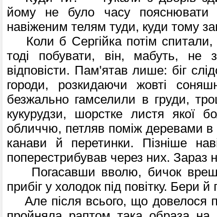
йому не було часу пояснювати
навіженим телям туди, куди тому за
Коли б Сергійка потім спитали, 
то­ді побувати, він, мабуть, не 
відповісти. Пам'ятав лише: біг слі
городи, розкида­ючи жовті соняшн
безжально гамселили в груди, тро
кукурудзи, шорстке листя якої б
обличчю, петляв поміж деревами в 
канави й перетинки. Пізніше нав
поперестрибував через них. Зараз н
Погасавши вволю, бичок врешті
прибіг у холодок під повітку. Бери й
Але після всього, що довелося п
про­йняла раптом така образа на 