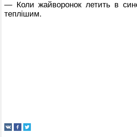
— Коли жайворонок летить в синє
теп­лішим.