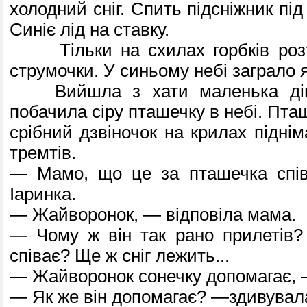
холодний сніг. Спить підсніжник під
Синіє лід на ставку.
Тільки на схилах горбків розтан
струмочки. У синьому небі заграло 
Вийшла з хати маленька дівч
побачила сіру пташечку в небі. Пташ
срібний дзвіночок на крилах підніма
тремтів.
— Мамо, що це за пташечка спі­в
Іаринка.
— Жайворонок, — відповіла мама.
— Чому ж він так рано прилетів?
співає? Ще ж сніг лежить...
— Жайворонок сонечку допомагає, 
— Як же він допомагає? —здивувала