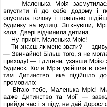
Маленька Мрія засмутилася, 
впустити її до себе додому і п
опустила голову і повільно підій
будинку на вулиці. Зітхнувши, Мрі
кала. Двері відчинила дитина.
— Ну, привіт, Маленька Мріє!
— Ти знаєш як мене звати? — здиву
— Звичайно! Більш того, я не могл
прихо­ду! — і дитина, узявши Мрію з
будинок. Коли Мрія увійшла в осе
там Дитинство, яке підійшло до
промовило:
— Вітаю тебе, Маленька Мріє! Ми
адже Дитинство та Мрії — завж
прийде час і я піду, не дай Доросло