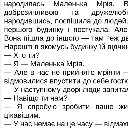
народилась Маленька Мрія. 
доброзичливою та дружелю
народившись, поспішила до людей.
першого будинку і постукала. Але
Вона пішла до іншого — там теж дв
Нарешті в якомусь будинку їй відчи
— Хто ти?
— Я — Маленька Мрія.
— Але в нас не прийнято мріяти —
відмови­лися впустити до себе гост
У наступному дворі люди запитали
— Навіщо ти нам?
— Я спробую зробити ваше жит
цікавішим.
— У нас немає на це часу — відмахн