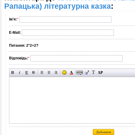
Рапацька) літературна казка
:
Ім'я:
*
E-Mail:
Питання:
2*2+2?
Відповідь:
*
Добавити