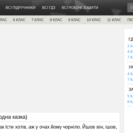
ВСІ ПІДРУЧНИКИ
ВСІ ГДЗ
ВСІ РОБОЧІ ЗОШИТИ
КЛАС
6 КЛАС
7 КЛАС
8 КЛАС
9 КЛАС
10 КЛАС
11 КЛАС
ПІ
Г
1 К
4 К
7 К
У
4 К
7 К
З
5 К
8 К
одна казка)
к їсти хотів, аж у очах йому чорніло. Йшов він, ішов,