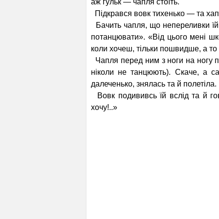
аж гульк — чапля стоїть.
Підкрався вовк тихенько — та хап 
Бачить чапля, що непереливки їй,
потанцювати». «Від цього мені ш
коли хочеш, тільки пошвидше, а то 
Чапля перед ним з ноги на ногу п
ніколи не танцюють). Скаче, а с
далеченько, знялась та й полетіла.
Вовк подививсь їй вслід та й гово
хочу!..»