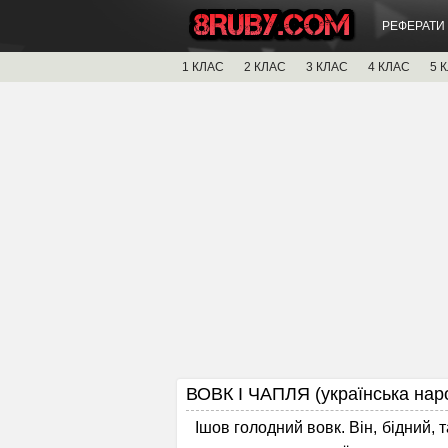
РЕФЕРАТИ
1 КЛАС
2 КЛАС
3 КЛАС
4 КЛАС
5 
ВОВК І ЧАПЛЯ (українська нар
Ішов голодний вовк. Він, бідний, та