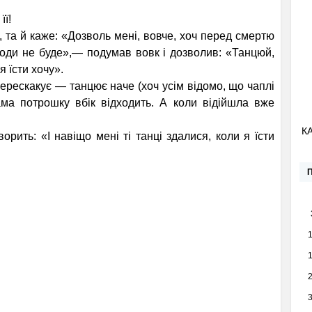
її!
 та й каже: «Дозволь мені, вовче, хоч перед смертю
коди не буде»,— подумав вовк і дозволив: «Танцюй,
я їсти хочу».
ерескакує — танцює наче (хоч усім відомо, що чаплі
ама потрошку вбік відходить. А коли відійшла вже
К
рить: «І навіщо мені ті танці здалися, коли я їсти