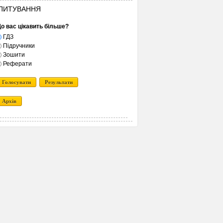
ПИТУВАННЯ
о вас цікавить більше?
ГДЗ
Підручники
Зошити
Реферати
Голосувати
Результати
Архів