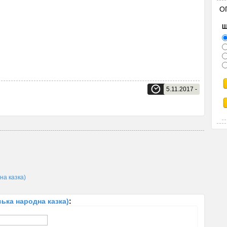
О
Щ
5.11.2017 -
на казка)
ька народна казка)
: