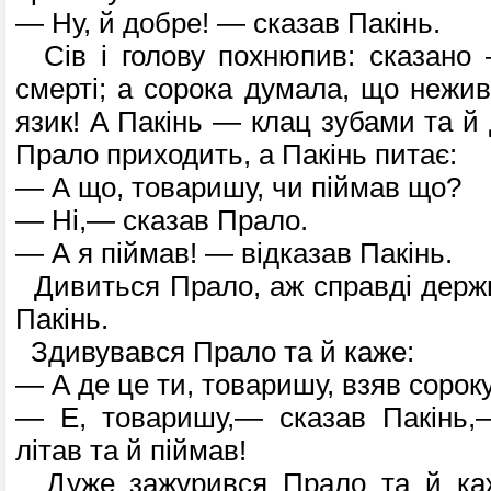
— Ну, й добре! — сказав Пакінь.
Сів і голову похнюпив: сказано 
смерті; а сорока думала, що нежив
язик! А Пакінь — клац зубами та й 
Прало приходить, а Пакінь питає:
— А що, товаришу, чи піймав що?
— Ні,— сказав Прало.
— А я піймав! — відказав Пакінь.
Дивиться Прало, аж справді держи
Пакінь.
Здивувався Прало та й каже:
— А де це ти, товаришу, взяв сорок
— Е, товаришу,— сказав Пакінь,
літав та й піймав!
Дуже зажурився Прало та й каж