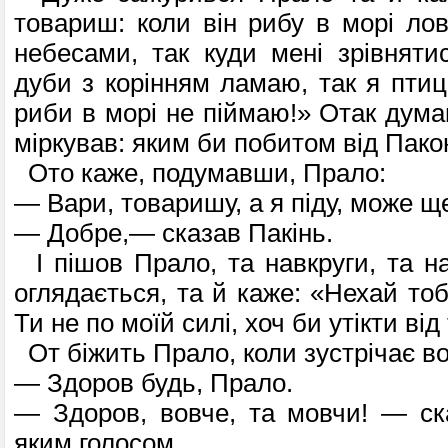
товариш: коли він рибу в морі лов
небесами, так куди мені зрівняти
дуби з корінням ламаю, так я птиц
риби в морі не піймаю!» Отак дума
міркував: яким би побитом від Пако
Ото каже, подумавши, Прало:
— Вари, товаришу, а я піду, може щ
— Добре,— сказав Пакінь.
І пішов Прало, та навкруги, та на
оглядається, та й каже: «Нехай тоб
Ти не по моїй силі, хоч би утікти від
От біжить Прало, коли зустрічає вов
— Здоров будь, Прало.
— Здоров, вовче, та мовчи! — ск
яким голосом.