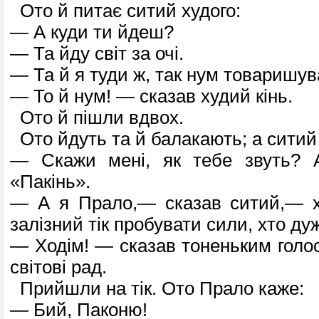
Ото й питає ситий худого:
— А куди ти йдеш?
— Та йду світ за очі.
— Та й я туди ж, так нум товаришув
— То й нум! — сказав худий кінь.
Ото й пішли вдвох.
Ото йдуть та й балакають; а ситий 
— Скажи мені, як тебе звуть? А
«Пакінь».
— А я Прало,— сказав ситий,— х
залізний тік пробувати сили, хто ду
— Ходім! — сказав тоненьким голос
світові рад.
Прийшли на тік. Ото Прало каже:
— Бий, Паконю!