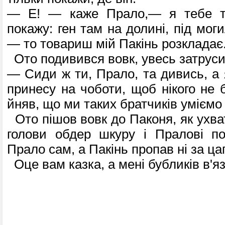
— Е! — каже Прало,— я тебе ту
покажу: ген там на долині, під мог
— то товариш мій Пакінь розкладає
Ото подивився вовк, увесь затрусив
— Сиди ж ти, Прало, та дивись, а я
принесу на чоботи, щоб нікого не 
йняв, що ми таких братчиків уміємо
Ото пішов вовк до Паконя, як ухват
голови обдер шкуру і Пралові по
Прало сам, а Пакінь пропав ні за ца
Оце вам казка, а мені бубликів в'яз