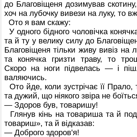
до Благовіщеня дозимував скотину,
хоч на лубочку вивези на луку, то в
Ото я вам скажу:
У одного бідного чоловічка конячк
та й ту у велику силу до Благовіще
Благовіщеня тільки живу вивіз на л
та конячка гризти траву, то тро
Скоро на ноги підвелась — і пішл
валяючись.
Ото йде, коли зустрічає її Прало, 
та дужий, що ніякого звіра не боїтьс
— Здоров був, товаришу!
Глянув кінь на товариша та й под
товариш», та й відказав:
— Доброго здоров'я!