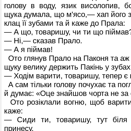
голову в воду, язик висолопив, б
щука думала, що м'ясо,— хап його з
клац її зубами та й каже до Прала:
— А що, товаришу, чи ти що піймав
— Ні,— сказав Прало.
— А я піймав!
Ото глянув Прало на Паконя та аж 
щуку велику держить Пакінь у зубах,
— Ходім варити, товаришу, тепер є 
А сам тільки голову почухає та пог
й думає: «Оце знайшов чорта не за 
Ото розіклали вогню, щоб варити
каже:
— Сиди ти, товаришу, тут біля
принесу.