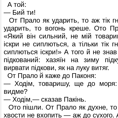
А той:
— Бий ти!
От Прало як ударить, то аж тік гн
ударить, то вогонь креше. Ото П
«Який він сильний, не мій товари
іскри не сиплються, а тільки тік гн
сиплються іскри!» А того й не зна
підкований: хазяїн на зиму під
вирвати підкови, як на луку витяг.
От Прало й каже до Паконя:
— Ходім, товаришу, ще до моря:
видме?
— Ходім,— сказав Пакінь.
Ото пішли. От Прало як духне, то
хвости не вхопить — аж до сухого.