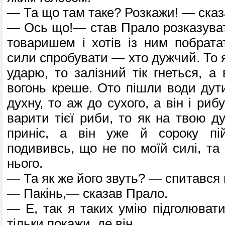
— Та що там таке? Розкажи! — сказ
— Ось що!— став Прало розказуват
товаришем і хотів із ним побрата
сили спробувати — хто дужчий. То 
ударю, то залізний тік гнеться, а 
вогонь креше. Ото пішли води дути
духну, то аж до сухого, а він і риб
варити тієї риби, то як на твою д
приніс, а він уже й сороку пі
подививсь, що не по моїй силі, та 
нього.
— Та як же його звуть? — спитався 
— Пакінь,— сказав Прало.
— Е, так я таких умію підголюват
тільки покажи, де він.