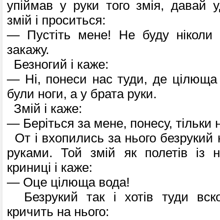
упіймав у руки того змія, давай 
змій і проситься:
— Пустіть мене! Не буду ніколи 
закажу.
Безногий і каже:
— Ні, понеси нас туди, де цілюща
були ноги, а у брата руки.
Змій і каже:
— Беріться за мене, понесу, тільки 
От і вхопились за нього безрукий 
руками. Той змій як полетів із 
криниці і каже:
— Оце цілюща вода!
Безрукий так і хотів туди вско
кричить на нього: