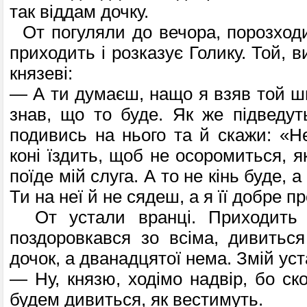
так віддам дочку.
От погуляли до вечора, порозходи
приходить і розказує Голику. Той, 
князеві:
— А ти думаєш, нащо я взяв той ш
знав, що то буде. Як же підведуть
подивись на нього та й скажи: «Н
коні їздить, щоб не осоромиться, як
поїде мій слуга. А то не кінь буде, 
Ти на неї й не сядеш, а я її добре п
От устали вранці. Приходить к
поздоровкався зо всіма, дивитьс
дочок, а дванадцятої нема. Змій уст
— Ну, князю, ходімо надвір, бо ск
будем дивиться, як вестимуть.