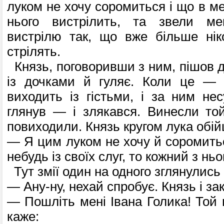
луком не хочу соромиться і що в ме
нього вистрілить, та звели ме
вистрілю так, що вже більше нік
стрілять.
Князь, поговоривши з ним, пішов д
із дочками й гуляє. Коли це —
виходить із гістьми, і за ним нес
глянув — і злякався. Винесли той 
повиходили. Князь кругом лука обій
— Я цим луком не хочу й соромитьс
небудь із своїх слуг, то кожний з ньо
Тут змії один на одного зглянулись 
— Ану-ну, нехай спробує. Князь і за
— Пошліть мені Івана Голика! Той 
каже: