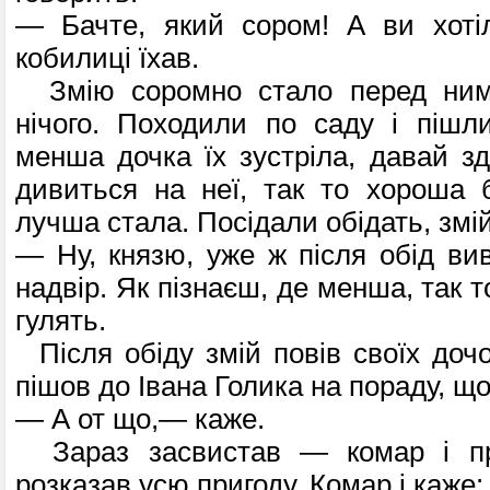
— Бачте, який сором! А ви хоті
кобилиці їхав.
Змію соромно стало перед ним,
нічого. Походили по саду і пішл
менша дочка їх зустріла, давай зд
дивиться на неї, так то хороша 
лучша стала. Посідали обідать, змій
— Ну, князю, уже ж після обід вив
надвір. Як пізнаєш, де менша, так т
гулять.
Після обіду змій повів своїх дочо
пішов до Івана Голика на пораду, щ
— А от що,— каже.
Зараз засвистав — комар і при
розказав усю пригоду. Комар і каже: