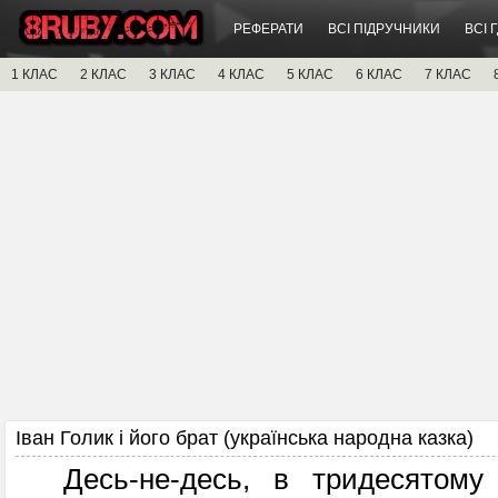
РЕФЕРАТИ
ВСІ ПІДРУЧНИКИ
ВСІ 
1 КЛАС
2 КЛАС
3 КЛАС
4 КЛАС
5 КЛАС
6 КЛАС
7 КЛАС
Іван Голик і його брат (українська народна казка)
Десь-не-десь, в тридесятому ц