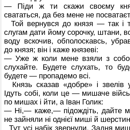
— Піди ж ти скажи своєму княз
свататься, да без мене не посватає
Той вернувся до князя — так і т
слугам дати йому сорочку, штани, вс
воду вскочив, обполоскавсь, убра
до князя; він і каже князеві:
— Уже ж коли мене взяли з собою
слухайте. Будете слухать, то бу
будете — пропадемо всі.
Князь сказав «добре» і звелів у
Ідуть собі, коли це — мишаче військ
по мишах і йти, а Іван Голик:
— Ні,— каже,— підождіть, дайте 
не зайняли ні однієї миші й шерсти
Тут усі набік звернули. Задня миш