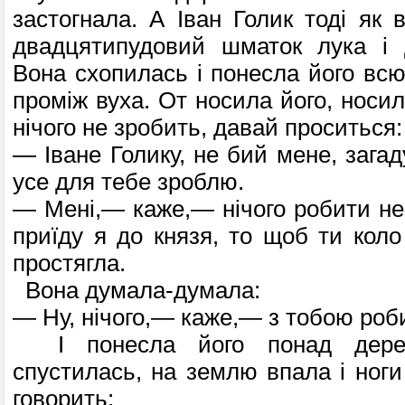
застогнала. А Іван Голик тоді як 
двадцятипудовий шматок лука і д
Вона схопилась і понесла його всюди
проміж вуха. От носила його, носил
нічого не зробить, давай проситься:
— Іване Голику, не бий мене, зага
усе для тебе зроблю.
— Мені,— каже,— нічого робити не 
приїду я до князя, то щоб ти коло
простягла.
Вона думала-думала:
— Ну, нічого,— каже,— з тобою роб
І понесла його понад дерев
спустилась, на землю впала і ноги
говорить: