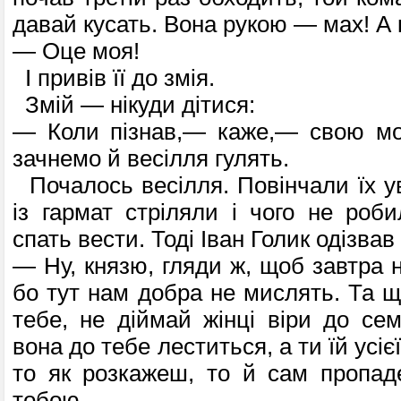
давай кусать. Вона рукою — мах! А к
— Оце моя!
І привів її до змія.
Змій — нікуди дітися:
— Коли пізнав,— каже,— свою мол
зачнемо й весілля гулять.
Почалось весілля. Повінчали їх ув
із гармат стріляли і чого не роб
спать вести. Тоді Іван Голик одізвав
— Ну, князю, гляди ж, щоб завтра н
бо тут нам добра не мислять. Та щ
тебе, не діймай жінці віри до сем
вона до тебе леститься, а ти їй усіє
то як розкажеш, то й сам пропад
тобою.