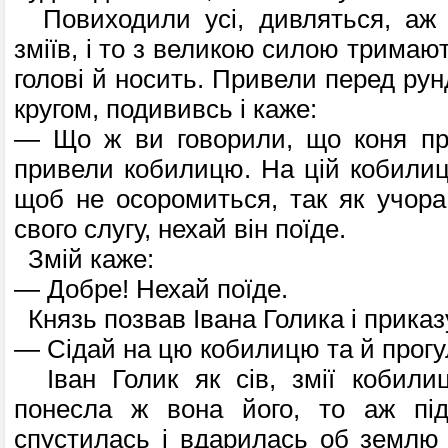
Повиходили усі, дивляться, аж 
зміїв, і то з великою силою тримают
голові й носить. Привели перед рун
кругом, подививсь і каже:
— Що ж ви говорили, що коня пр
привели кобилицю. На цій кобилиці
щоб не осоромиться, так як учора
свого слугу, нехай він поїде.
Змій каже:
— Добре! Нехай поїде.
Князь позвав Івана Голика і приказ
— Сідай на цю кобилицю та й прогу
Іван Голик як сів, змії кобили
понесла ж вона його, то аж під
спустилась і вдарилась об землю