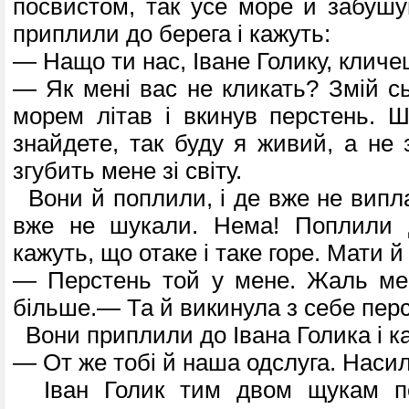
посвистом, так усе море й забушув
приплили до берега і кажуть:
— Нащо ти нас, Іване Голику, клич
— Як мені вас не кликать? Змій сь
морем літав і вкинув перстень. 
знайдете, так буду я живий, а не 
згубить мене зі світу.
Вони й поплили, і де вже не випл
вже не шукали. Нема! Поплили д
кажуть, що отаке і таке горе. Мати й
— Перстень той у мене. Жаль мен
більше.— Та й викинула з себе пер
Вони приплили до Івана Голика і к
— От же тобі й наша одслуга. Наси
Іван Голик тим двом щукам под