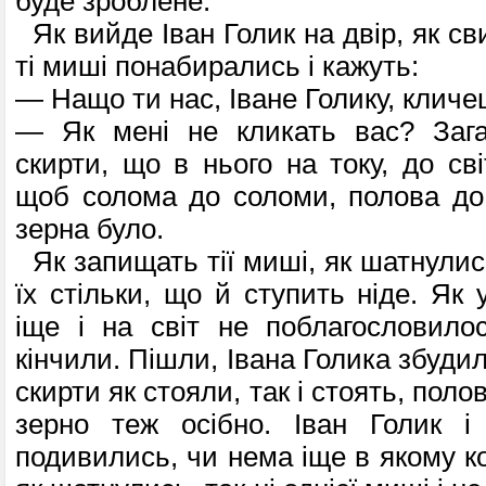
буде зроблене.
Як вийде Іван Голик на двір, як с
ті миші понабирались і кажуть:
— Нащо ти нас, Іване Голику, клич
— Як мені не кликать вас? Зага
скирти, що в нього на току, до св
щоб солома до соломи, полова до
зерна було.
Як запищать тії миші, як шатнулись
їх стільки, що й ступить ніде. Як
іще і на світ не поблагословило
кінчили. Пішли, Івана Голика збуд
скирти як стояли, так і стоять, поло
зерно теж осібно. Іван Голик і
подивились, чи нема іще в якому к