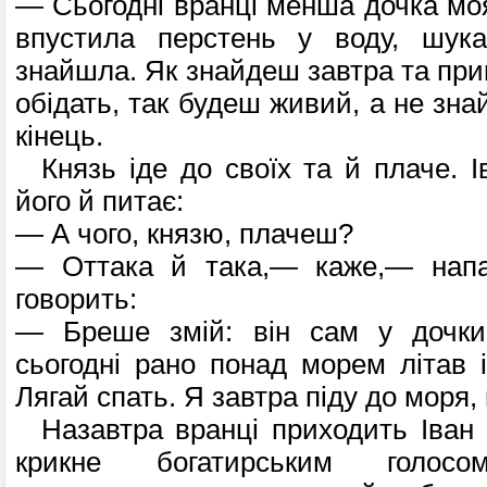
— Сьогодні вранці менша дочка моя
впустила перстень у воду, шук
знайшла. Як знайдеш завтра та при
обідать, так будеш живий, а не знай
кінець.
Князь іде до своїх та й плаче. І
його й питає:
— А чого, князю, плачеш?
— Оттака й така,— каже,— напас
говорить:
— Бреше змій: він сам у дочки
сьогодні рано понад морем літав і
Лягай спать. Я завтра піду до моря, 
Назавтра вранці приходить Іван 
крикне богатирським голосо