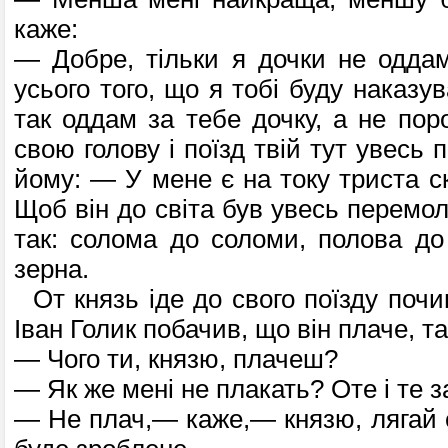
каже:
— Добре, тільки я дочки не одда
усього того, що я тобі буду наказу
так оддам за тебе дочку, а не пор
свою голову і поїзд твій тут увесь 
йому: — У мене є на току триста ск
Щоб він до світа був увесь перемо
так: солома до соломи, полова до
зерна.
От князь іде до свого поїзду почи
Іван Голик побачив, що він плаче, та
— Чого ти, князю, плачеш?
— Як же мені не плакать? Оте і те з
— Не плач,— каже,— князю, лягай с