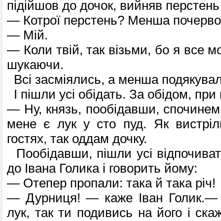
підійшов до дочок, вийняв перстень 
— Котрої перстень? Менша почервон
— Мій.
— Коли твій, так візьми, бо я все м
шукаючи.
Всі засміялись, а менша подякувал
І пішли усі обідать. За обідом, при г
— Ну, князь, пообідавши, спочинем,
мене є лук у сто пуд. Як вистрі
гостях, так оддам дочку.
Пообідавши, пішли усі відпочивать
до Івана Голика і говорить йому:
— Отепер пропали: така й така річ!
— Дурниця! — каже Іван Голик.— 
лук, так ти подивись на його і ск