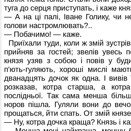
туга до серця приступать, і каже кня
— А на ці палі, Іване Голику, чи 
голови настромлювать?..
— Побачимо! — каже.
Приїхали туди, коли ж змій зустрів 
прийняв за гостей; звелів увесь п
князя узяв з собою і повів у буди
п'ють-гуляють, хороші мислі мають
дванадцять дочок як одна. І вивів ї
розказав, котра старша, а котра
послідньої. Так сама менша більше
норов пішла. Гуляли вони до вечо
прощаться, йти спать. От змій князе
— Ну, котра дочка краща? Князь і ка
— Менша мені найкраща, меншу бу