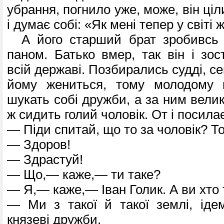
убрання, погнило уже, може, він ціл
і думає собі: «Як мені тепер у світі 
А його старший брат зробивсь 
паном. Батько вмер, так він і зос
всій державі. Позбирались судді, с
йому жениться, тому молодому кн
шукать собі дружби, а за ним велики
ж сидить голий чоловік. От і посилає
— Піди спитай, що то за чоловік? Т
— Здоров!
— Здрастуй!
— Що,— каже,— ти таке?
— Я,— каже,— Іван Голик. А ви хто т
— Ми з такої й такої землі, іде
князеві дружби.