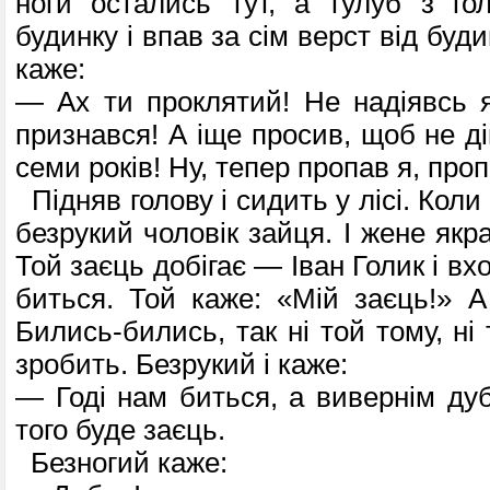
ноги остались тут, а тулуб з го
будинку і впав за сім верст від будин
каже:
— Ах ти проклятий! Не надіявсь 
признався! А іще просив, щоб не ді
семи років! Ну, тепер пропав я, пропа
Підняв голову і сидить у лісі. Коли
безрукий чоловік зайця. І жене якра
Той заєць добігає — Іван Голик і вх
биться. Той каже: «Мій заєць!» А
Бились-бились, так ні той тому, ні 
зробить. Безрукий і каже:
— Годі нам биться, а вивернім дуба
того буде заєць.
Безногий каже: