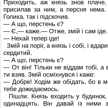
Приходить, аж князь знов плаче,
присилав за ним, а персня нема.
Голика, так і підскочив.
— А що, перстень є?
— Є,— каже.— Отже, змій і сам іде.
— Нехай тепер іде!
Змій на поріг, а князь і собі, і вда
сердитий.
— А що, перстень є?
— От він! Тільки не віддам тобі, а 
ти взяв. Змій осміхнувся і каже:
— Добре! Ходім же обідать, бо в ме
тебе дожидаємось.
Пішли. Князь входить у будинок, 
одинадцять. Він давай із ними з