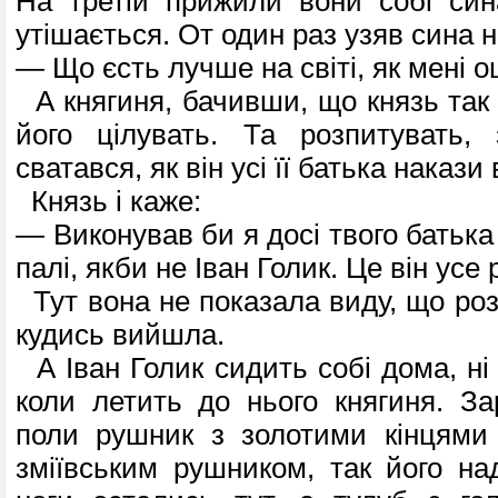
На третій прижили вони собі син
утішається. От один раз узяв сина н
— Що єсть лучше на світі, як мені о
А княгиня, бачивши, що князь так 
його цілувать. Та розпитувать, 
сватався, як він усі її батька накази
Князь і каже:
— Виконував би я досі твого батька 
палі, якби не Іван Голик. Це він усе 
Тут вона не показала виду, що роз
кудись вийшла.
А Іван Голик сидить собі дома, ні
коли летить до нього княгиня. За
поли рушник з золотими кінцями
зміївським рушником, так його на