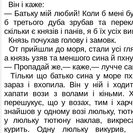
Він і каже:
— Батьку мій любий! Коли б мені бу
б третього дуба зрубав та перек
скільки є князів і панів, я б їх усіх в
Князь почухав голову і замовк.
От прийшли до моря, стали усі гляд
а князь узяв та меншого сина й пхну
— Пропадай же,— каже,— лучче са
Тільки що батько сина у море пхн
зараз і вхопила. Він у ній і ходи
хапати вози з волами і кіньми. Х
перешукує, що у возах, тим і харч
знайшов у одному возі люльку, тютю
у люльку тютюну наклав, викрес
курить. Одну люльку викурив,