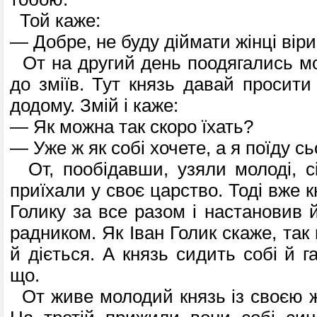
Той каже:
— Добре, не буду діймати жінці віри
От на другий день поодягались мо
до зміїв. Тут князь давай просити
додому. Змій і каже:
— Як можна так скоро їхать?
— Уже ж як собі хочете, а я поїду сь
От, пообідавши, узяли молоді, сі
приїхали у своє царство. Тоді вже к
Голику за все разом і настановив 
радником. Як Іван Голик скаже, так
й діється. А князь сидить собі й г
що.
От живе молодий князь із своєю жі