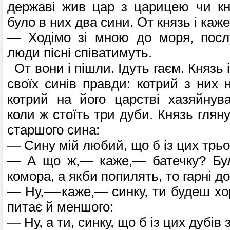
державі жив цар з царицею чи кня
було в них два сини. От князь і каж
— Ходімо зі мною до моря, послу
люди пісні співатимуть.
От вони і пішли. Ідуть гаєм. Князь і
своїх синів правди: котрий з них 
котрий на його царстві хазяйнува
коли ж стоїть три дуби. Князь гляну
старшого сина:
— Сину мій любий, що б із цих трьо
— А що ж,— каже,— батечку? Бул
комора, а якби попилять, то гарні д
— Ну,—-каже,— синку, ти будеш хор
питає й меншого:
— Ну, а ти, синку, що б із цих дубів