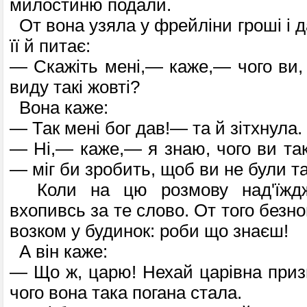
милостиню подали.
От вона узяла у фрейліни гроші і да
її й питає:
— Скажіть мені,— каже,— чого ви, 
виду такі жовті?
Вона каже:
— Так мені бог дав!— та й зітхнула.
— Ні,— каже,— я знаю, чого ви так
— міг би зробить, щоб ви не були та
Коли на цю розмову над'їждж
вхопивсь за те слово. От того безног
возком у будинок: роби що знаєш!
А він каже:
— Що ж, царю! Нехай царівна призн
чого вона така погана стала.