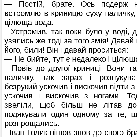
— Постій, брате. Ось подерж н
встромлю в криницю суху паличку, 
цілюща вода.
Устромив, так поки було у воді, д
узялись же тоді за того змія! Давай
його, били! Він і давай проситься:
— Не бийте, тут є недалеко і цілющ
Повів до другої криниці. Вони т
паличку, так зараз і розпукува
безрукий ускочив і вискочив відти з
ускочив і вискочив з ногами. То
звеліли, щоб більш не літав до
подякували один одному за те, щ
розпрощались.
Іван Голик пішов знов до свого бра