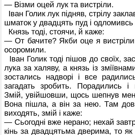
— Візми оцей лук та вистріли.
Іван Голик лук підняв, стрілу заклав
шматок у двадцять пуд і одломивсь 
Князь тоді, стоячи, й каже:
— От бачите? Якби оце я вистрілив
осоромили.
Іван Голик тоді пішов до своїх, з
лука за халяву, а князь із зміївнам
зостались надворі і все радили
загадать зробить. Порадились і 
Змій, увійшовши, щось шепнув менш
Вона пішла, а він за нею. Там дов
виходять, змій і каже:
— Сьогодні вже нерано; нехай завтр
кінь за двадцятьма дверима, то як