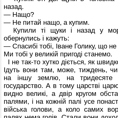
назад.
— Нащо?
— Не питай нащо, а купим.
Купили ті щуки і назад у мор
обернулись і кажуть:
— Спасибі тобі, Іване Голику, що не
Ми тобі у великій пригоді станемо.
І не так-то хутко діється, як швидк
Ідуть вони там, може, тиждень, ч
на іншу землю, на тридесяте 
государство. А в тому царстві цар
видно великі, а двір кругом обст
палями, і на кожній палі усе понас
війська голови, а коло самих во
палях нема голів. Стали вони доход