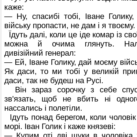
каже:
— Ну, спасибі тобі, Іване Голику
війську пропасти, не дам і я твоєму.
Їдуть далі, коли це іде комар із св
можна й очима глянуть. Налі
дивізійний генерал:
— Ей, Іване Голику, дай моєму війсь
Як даси, то ми тобі у великій при
даси, так не будеш на Русі.
Він зараз сорочку з себе спус
зв'язать, щоб не вбить ні одног
нассались і полетіли.
Ідуть понад берегом, коли чоловік
морі. Іван Голик і каже князеві:
— Купим оті дві щуки в чоловіка