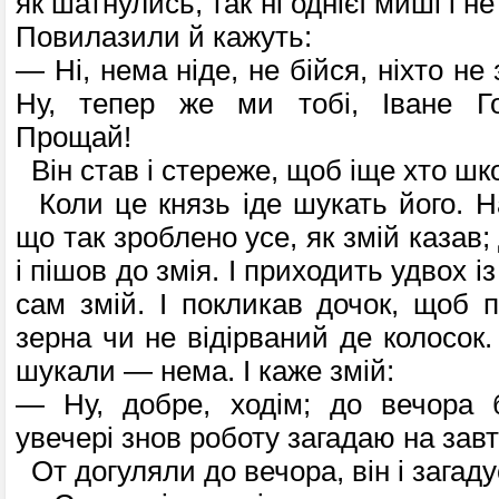
як шатнулись, так ні однієї миші і н
Повилазили й кажуть:
— Ні, нема ніде, не бійся, ніхто не
Ну, тепер же ми тобі, Іване Го
Прощай!
Він став і стереже, щоб іще хто шк
Коли це князь іде шукать його. Н
що так зроблено усе, як змій казав;
і пішов до змія. І приходить удвох із
сам змій. І покликав дочок, щоб 
зерна чи не відірваний де колосок
шукали — нема. І каже змій:
— Ну, добре, ходім; до вечора б
увечері знов роботу загадаю на завт
От догуляли до вечора, він і загаду