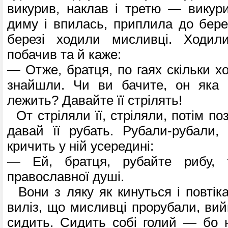
викурив, наклав і третю — викур
диму і впилась, приплила до берег
березі ходили мисливці. Ходил
побачив та й каже:
— Отже, братця, по гаях скільки хо
знайшли. Чи ви бачите, он яка 
лежить? Давайте її стрілять!
От стріляли її, стріляли, потім по
давай її рубать. Рубали-рубали
кричить у ній усередині:
— Ей, братця, рубайте рибу, 
православної душі.
Вони з ляку як кинуться і повтіка
виліз, що мисливці прорубали, вий
сидить. Сидить собі голий — бо 