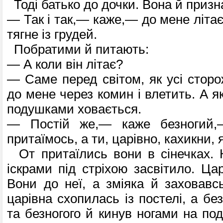
Тоді батько до дочки. Вона й призн
— Так і так,— каже,— до мене літає 
тягне із грудей.
Побратими й питають:
— А коли він літає?
— Саме перед світом, як усі сторож
до мене через комин і влетить. А як
подушками ховається.
— Постій же,— каже безногий,
притаїмось, а ти, царівно, кахикни, 
От притаїлись вони в сінечках. 
іскрами під стріхою засвітило. Цар
Вони до неї, а зміяка й заховавс
царівна схопилась із постелі, а без
та безногого й кинув ногами на по