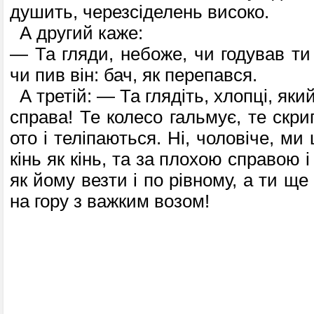
душить, черезсіделень високо.
А другий каже:
— Та гляди, небоже, чи годував ти 
чи пив він: бач, як перепався.
А третій: — Та глядіть, хлопці, який
справа! Те колесо гальмує, те скри
ото і теліпаються. Ні, чоловіче, ми
кінь як кінь, та за плохою справою 
як йому везти і по рівному, а ти ще
на гору з важким возом!