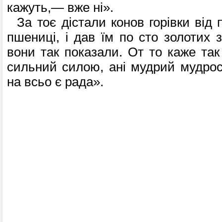
кажуть,— вже ні».
За тоє дістали конов горівки від п
пшениці, і дав їм по сто золотих 
вони так показали. От то каже так
сильний силою, ані мудрий мудро
на всьо є рада».