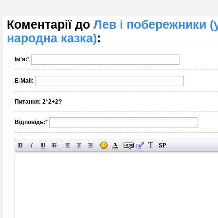
Коментарії до
Лев і побережники (
народна казка)
:
Ім'я:
*
E-Mail:
Питання:
2*2+2?
Відповідь:
*