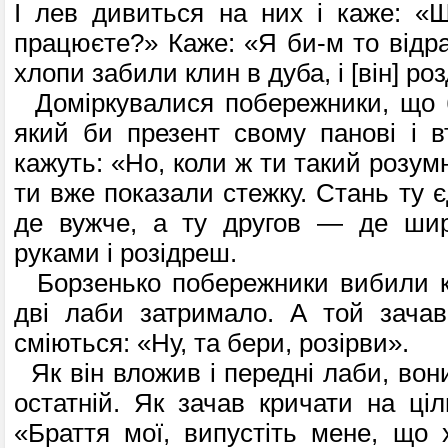
І лев дивиться на них і каже: «
працюєте?» Каже: «Я би-м то відра
хлопи забили клин в дуба, і [він] ро
Доміркувалися побережники, що б
який би презент свому панові і вт
кажуть: «Но, коли ж ти такий розумн
ти вже показали стежку. Стань ту 
де вужче, а ту другов — де ши
руками і розідреш.
Борзенько побережники вибили 
дві лаби затримало. А той зачав
сміються: «Ну, та бери, розірви».
Як він вложив і передні лаби, вон
остатній. Як зачав кричати на ціл
«Браття мої, випустіть мене, що