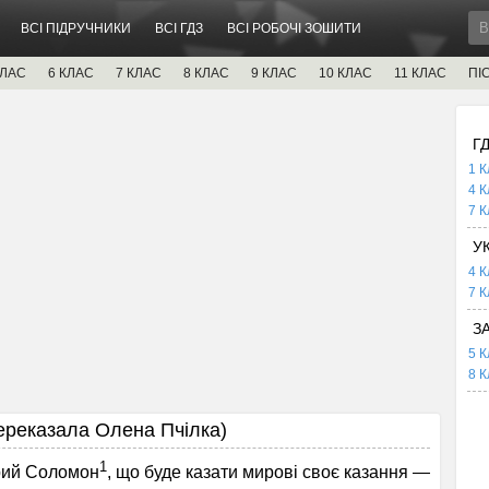
ВСІ ПІДРУЧНИКИ
ВСІ ГДЗ
ВСІ РОБОЧІ ЗОШИТИ
КЛАС
6 КЛАС
7 КЛАС
8 КЛАС
9 КЛАС
10 КЛАС
11 КЛАС
ПІ
Г
1 К
4 К
7 К
У
4 К
7 К
З
5 К
8 К
реказала Олена Пчілка)
1
рий Соломон
, що буде казати мирові своє казання —