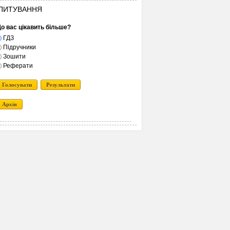
ПИТУВАННЯ
о вас цікавить більше?
ГДЗ
Підручники
Зошити
Реферати
Голосувати
Результати
Архів