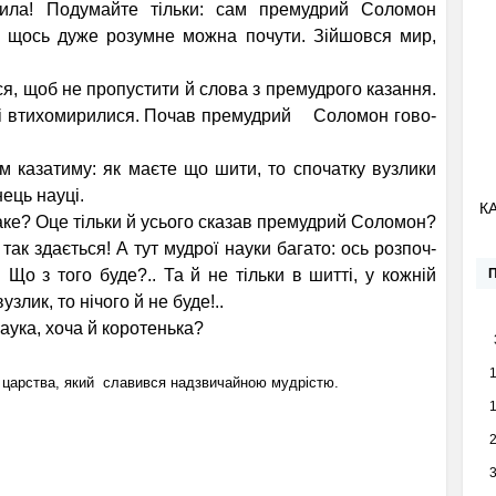
ила! Подумайте тільки: сам премудрий Соломон
м щось дуже розумне можна почути. Зійшовся мир,
щоб не пропустити й слова з премудрого казання.
усі втихомирилися. Почав премудрий Соломон гово­
м казатиму: як маєте що шити, то спочатку вузлики
нець науці.
К
ке? Оце тільки й усього сказав премудрий Соломон?
так здається! А тут мудрої науки багато: ось розпоч­
. Що з того буде?.. Та й не тільки в шитті, у кожній
злик, то нічого й не буде!..
ка, хоча й коротень­ка?
о царства, який славився надзвичайною мудрістю.