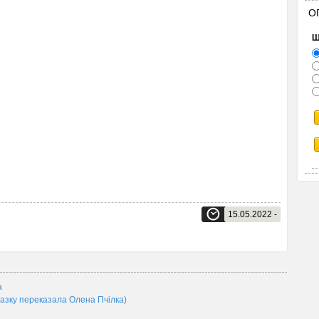
О
Щ
15.05.2022 -
а
азку переказала Олена Пчілка)