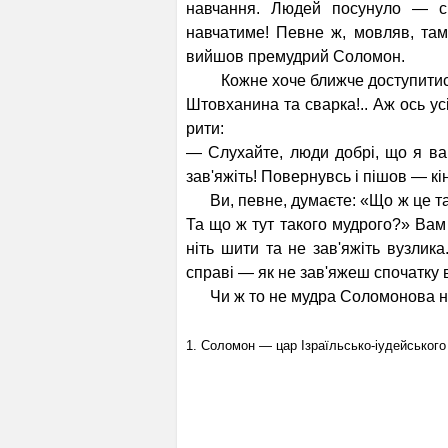
навчання. Людей посуну­ло — с
навчатиме! Певне ж, мовляв, та
вийшов премудрий Соломон.
Кожне хоче ближче доступитися, 
Штовханина та сварка!.. Аж ось 
рити:
— Слухайте, люди добрі, що я ва
зав'яжіть! Повернувсь і пішов — кі
Ви, певне, думаєте: «Що ж це та
Та що ж тут такого мудрого?» Вам 
ніть шити та не зав'яжіть вузлика
справі — як не зав'яжеш спочатку ву
Чи ж то не мудра Соломонова нау
1. Соломон — цар Ізраїльсько-іудейськог