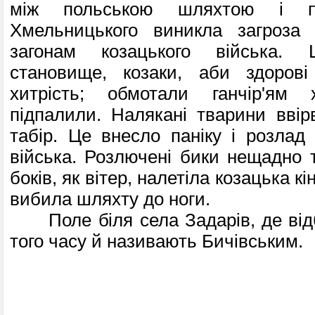
між польською шляхтою і п
Хмельницького виникла загроза
загонам козацького війська.
становище, козаки, аби здоров
хитрість; обмотали ганчір'ям
підпалили. Налякані тварини вві
табір. Це внесло паніку і розлад
війська. Розлючені бики нещадно т
боків, як вітер, на­летіла козацька кі
вибила шляхту до ноги.
Поле біля села Задарів, де відб
того часу й на­зивають Бичівським.