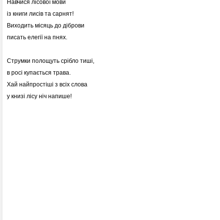
Навчися лісової мови
із книги лисів та сарнят!
Виходить місяць до діброви
писать елегії на пнях.
Струмки полощуть срібло тиші,
в росі купається трава.
Хай найпростіші з всіх слова
у книзі лісу ніч напише!