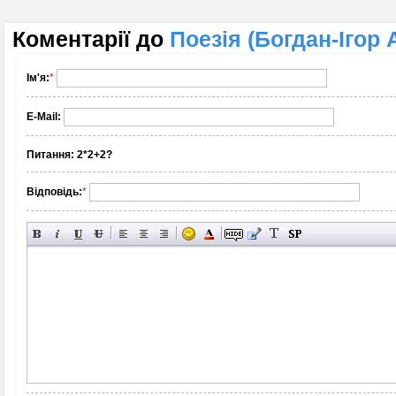
Коментарії до
Поезія (Богдан-Ігор 
Ім'я:
*
E-Mail:
Питання:
2*2+2?
Відповідь:
*