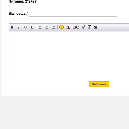
Питання:
2*2+2?
Відповідь:
*
Добавити