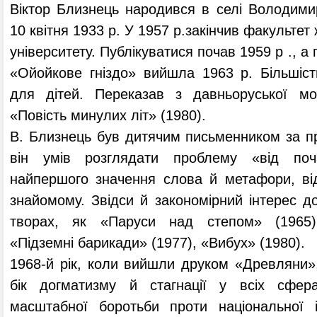
Віктор Близнець народився в селі Володимир
10 квітня 1933 р. У 1957 p.закінчив факультет
університету. Публікуватися почав 1959 p ., 
«Ойойкове гніздо» вийшла 1963 p. Більшіс
для дітей. Переказав з давньоруської м
«Повість минулих літ» (1980).
В. Близнець був дитячим письменником за п
він умів розглядати проблему «від поч
найпершого значення слова й метафори, ві
знайомому. Звідси й закономірний інтерес до
творах, як «Паруси над степом» (1965)
«Підземні барикади» (1977), «Вибух» (1980).
1968-й рік, коли вийшли друком «Древляни»
бік догматизму й стагнації у всіх сфера
масштабної боротьби проти національної ін