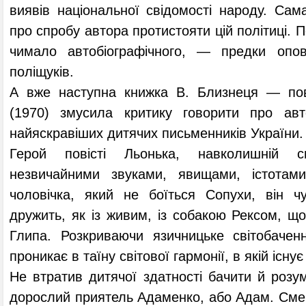
виявів національної свідомості народу. Сам
про спробу автора протистояти цій політиці. 
чимало автобіографічного, — предки опові
поліщуків.
А вже наступна книжка В. Близнеця — пов
(1970) змусила критику говорити про ав
найяскравіших дитячих письменників України.
Герой повісті Льонька, навколишній с
незвичайними звуками, явищами, істотами
чоловічка, який не боїться Сопухи, він чу
дружить, як із живим, із собакою Рексом, що
Глипа. Розкриваючи язичницьке світобачен
проникає в таїну світової гармонії, в якій існу
Не втратив дитячої здатності бачити й розум
дорослий приятель Адаменко, або Адам. Сме