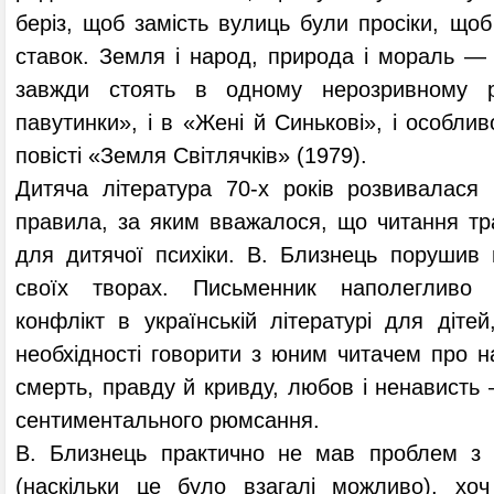
беріз, щоб замість вулиць були просіки, що
ставок. Земля і народ, природа і мораль — ц
завжди стоять в одному нерозривному 
павутинки», і в «Жені й Синькові», і особли
повісті «Земля Світлячків» (1979).
Дитяча література 70-х років розвивалася 
правила, за яким вважалося, що читання тра
для дитячої психіки. В. Близнець порушив 
своїх творах. Письменник наполегливо к
конфлікт в українській літературі для діт
необхідності говорити з юним читачем про 
смерть, правду й кривду, любов і ненависть 
сентиментального рюмсання.
В. Близнець практично не мав проблем з 
(наскільки це було взагалі можливо), хо