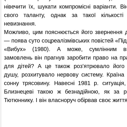
нівечити їх, шукати компромісні варіанти. В
свого таланту, однак за такої кількост
невизнання.
Можливо, цим пояснюється його звернення д
— поява суто соцреалізмівських повістей «Під
«Вибух» (1980). А може, сумлінним ви
замовлень він прагнув заробити право на пра
для дітей? А це також роз'ятрювало його
душу, розхитувало нервову систему. Країна
сонну трясовину. Навесні 1981 р. ситуація
Близнецеві такою ж безнадійною, як за р
Тютюннику. І він власноруч обірвав своє життя