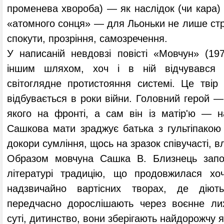
променева хвороба) — як наслідок (чи кара) 
«атомного сонця» — для Льоньки не лише стра
спокути, прозріння, самозречення.
У написаній невдовзі повісті «Мовчун» (19
іншим шляхом, хоч і в ній відчувався п
світоглядне протистояння системі. Це твір 
відбувається в роки війни. Головний герой —
якого на фронті, а сам він із матір'ю — на
Сашкова мати зраджує батька з гультіпакою 
докори сумління, щось на зразок співучасті, в
Образом мовчуна Сашка В. Близнець започ
літературі традицію, що продовжилася хо
надзвичайно вартісних творах, де діють
передчасно дорослішають через воєнне лих
суті, дитинство, вони зберігають найдорожчу як