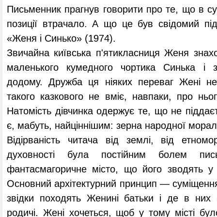
Письменник прагнув говорити про те, що в сус
позиції втрачало. А що це був свідомий під
«Женя і Синько» (1974).
Звичайна київська п'ятикласниця Женя знахо
маленького кумедного чортика Синька і з
додому. Дружба ця ніяких переваг Жені н
такого казкового не вміє, навпаки, про ньо
Натомість дівчинка одержує те, що не піддаєт
є, мабуть, найціннішим: зерна народної моралі
Відірваність читача від землі, від етномо
духовності була постійним болем пис
фантасмагоричне місто, що його зводять у
Основний архітектурний принцип — суміщення
звідки походять Женині батьки і де в них
родичі. Жені хочеться, щоб у тому місті бул