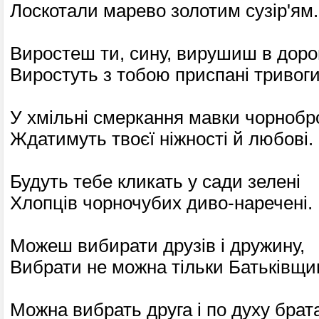
Лоскотали марево золотим сузір'ям.
Виростеш ти, сину, вирушиш в дорог
Виростуть з тобою приспані тривоги
У хмільні смеркання мавки чорнобр
Ждатимуть твоєї ніжності й любові.
Будуть тебе кликать у сади зелені
Хлопців чорночубих диво-наречені.
Можеш вибирати друзів і дружину,
Вибрати не можна тільки Батьківщи
Можна вибрать друга і по духу брат