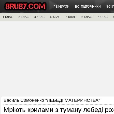
РЕФЕРАТИ
ВСІ ПІДРУЧНИКИ
ВСІ 
1 КЛАС
2 КЛАС
3 КЛАС
4 КЛАС
5 КЛАС
6 КЛАС
7 КЛАС
Василь Симоненко "ЛЕБЕДІ МАТЕРИНСТВА"
Мріють крилами з туману лебеді рож