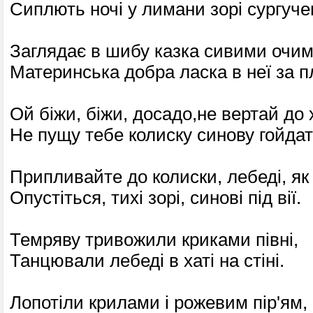
Сиплють ночі у лимани зорі сургучев
Заглядає в шибу казка сивими очим
Материнська добра ласка в неї за 
Ой біжи, біжи, досадо,не вертай до 
Не пущу тебе колиску синову гойдат
Припливайте до колиски, лебеді, як 
Опустіться, тихі зорі, синові під вії.
Темряву тривожили криками півні,
Танцювали лебеді в хаті на стіні.
Лопотіли крилами і рожевим пір'ям,