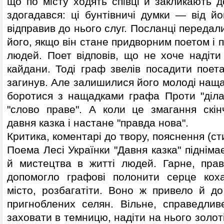
що по місту ходять співці й закликають 
здогадався: ці бунтівничі думки — від йо
відправив до нього слуг. Посланці передал
його, якщо він стане придворним поетом і 
людей. Поет відповів, що не хоче надіти 
кайдани. Тоді граф звелів посадити поет
загинув. Але залишилися його молоді наща
боротися з нащадками графа Проти "діла
"слово праве". А коли це змагання скінч
давня казка і настане "правда нова".
Критика, коментарі до твору, пояснення (ст
Поема Лесі Українки "Давня казка" підніма
й мистецтва в житті людей. Гарне, пра
допомогло графові полонити серце коха
місто, розбагатіти. Воно ж привело й до
пригноблених селян. Вільне, справедли
заховати в темницю, надіти на нього золот