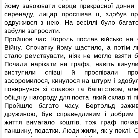
йому завоювати серце прекрасної донни І
серенаду, лицар проспівав її, здобув пр
одружився з нею. На весіллі було багато
забули запросити.
Пройшов час. Король послав військо на 
Війну. Спочатку йому щастило, а потім л
стало ремствувати, ніяк не могло взяти 
Почали нарікати на графа, навіть кинули
виступили співці й проспівали про
засоромилося, кинулося на штурм і здобу
повернувся зі славою та багатством, ал
обіцяну нагороду для поета, який склав ті п
Пройшло багато часу. Бертольд зажи
дружиною, був справедливим і добрим 
життя вимагало коштів, тож граф почав
панщину, податки. Люди жили, як у пеклі. 