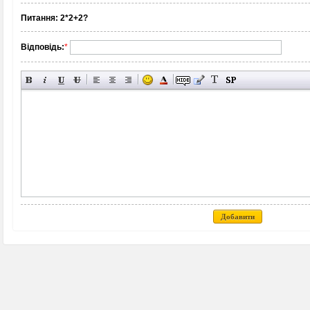
Питання:
2*2+2?
Відповідь:
*
Добавити