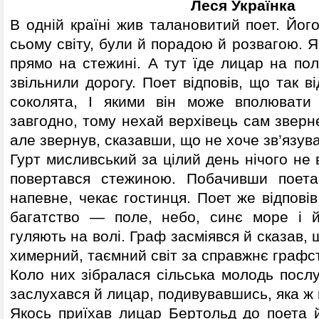
Леся Українка
В одній країні жив талановитий поет. Його
сьому світу, були й порадою й розвагою. Я
прямо на стежині. А тут їде лицар на по
звільнили дорогу. Поет відповів, що так в
соколята, І якими він може вполювати
завгодно, тому нехай верхівець сам зверн
але звернув, сказавши, що не хоче зв’язув
Гурт мисливський за цілий день нічого не 
повертався стежиною. Побачивши поета,
напевне, чекає гостинця. Поет же відповів
багатство — поле, небо, синє море і йо
гуляють на волі. Граф засміявся й сказав, 
химерний, таємний світ за справжнє графст
Коло них зібралася сільська молодь послу
заслухався й лицар, подивувавшись, яка ж 
Якось приїхав лицар Бертольд до поета 