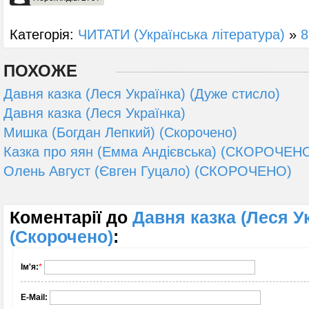
Категорія:
ЧИТАТИ (Українська література)
»
8
ПОХОЖЕ
Давня казка (Леся Українка) (Дуже стисло)
Давня казка (Леся Українка)
Мишка (Богдан Лепкий) (Скорочено)
Казка про яян (Емма Андієвська) (СКОРОЧЕН
Олень Август (Євген Гуцало) (СКОРОЧЕНО)
Коментарії до
Давня казка (Леся У
(Скорочено)
:
Ім'я:
*
E-Mail: