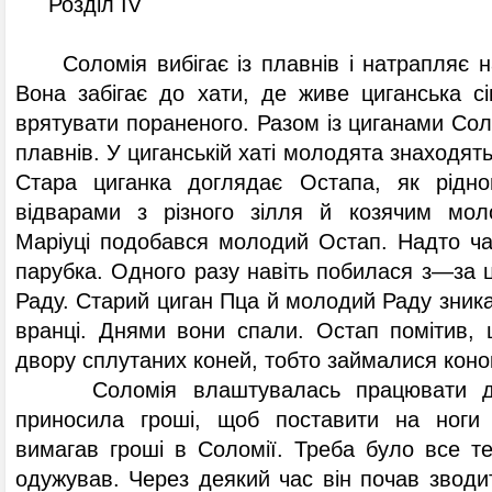
Розділ IV
Соломія вибігає із плавнів і натрапляє на
Вона забігає до хати, де живе циганська сі
врятувати пораненого. Разом із циганами Сол
плавнів. У циганській хаті молодята знаходят
Стара циганка доглядає Остапа, як рідно
відварами з різного зілля й козячим мол
Маріуці подобався молодий Остап. Надто ча
парубка. Одного разу навіть побилася з—за ц
Раду. Старий циган Пца й молодий Раду зника
вранці. Днями вони спали. Остап помітив,
двору сплутаних коней, тобто займалися кон
Соломія влаштувалась працювати до б
приносила гроші, щоб поставити на ноги 
вимагав гроші в Соломії. Треба було все те
одужував. Через деякий час він почав зводит