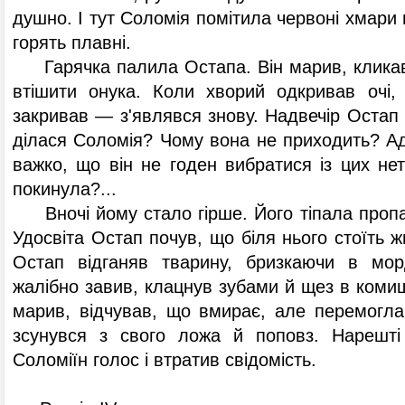
душно. І тут Соломія помітила червоні хмари 
горять плавні.
Гарячка палила Остапа. Він марив, кликав 
втішити онука. Коли хворий одкривав очі, 
закривав — з'являвся знову. Надвечір Остап
ділася Соломія? Чому вона не приходить? А
важко, що він не годен вибратися із цих нет
покинула?...
Вночі йому стало гірше. Його тіпала пропа
Удосвіта Остап почув, що біля нього стоїть ж
Остап відганяв тварину, бризкаючи в мор
жалібно завив, клацнув зубами й щез в комиш
марив, відчував, що вмирає, але перемогла
зсунувся з свого ложа й поповз. Нарешті
Соломіїн голос і втратив свідомість.