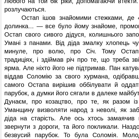
любого на той бік ріки, допомагаючи втекти
розлучаються.
Остап ішов знайомими стежками, де « к
долинка... — все було йому знайоме, промо
Остап свого сивого дідуся, колишнього зап
Умані з панами. Від діда змалку хлопець чу
минуле, про волю, про Січ. Тому Остап
традиціях, і здіймав річ про те, що треба зв
ярма. Але ніхто його не підтримав. Пан катув
віддав Соломію за свого хурмана, одібравш
самого Остапа вирішив оббілувати й оддат
парубок, а думки його сягали в далеке майбут
Дунаєм, про козацтво, про те, як разом і
Уманщину визволяти народ з неволі, як заб
діда на старість. Але ось хтось замаячив 
звернути з дороги, та його покликали. Наз
безвусий парубок. То була Соломія. Моло