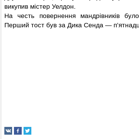
викупив містер Уелдон.
На честь повернення мандрівників було
Перший тост був за Дика Сенда — п’ятнадц