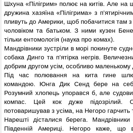
Шхуна «Пілігрим» полює на китів. Але на ш
дружина хазяїна «Пілігрима» з п’ятирічн
пливуть до Америки, щоб побачитися там 
чоловіком та батьком. З ними кузен Бене
тільки ентомологія (наука про комах).
Мандрівники зустріли в морі покинуте судно
собака Динго та п’ятірка негрів. Величезн
добрим другом усім, особливо маленькому 
Під час полювання на кита гине шлю
командою. Юнга Дик Сенд бере на себ
Розумний хлопець упорався б, але судови
компас. Цей кок дуже підозрілий. 
потоваришував з усіма, на Негоро гарчить т
Нарешті дісталися берега. Мандрівники
Південній Америці. Негоро каже, що 