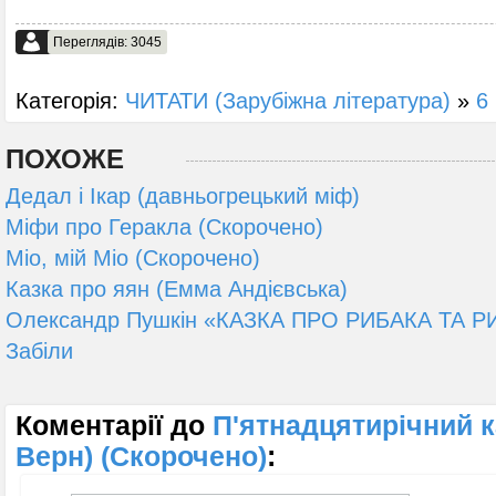
Переглядів: 3045
Категорія:
ЧИТАТИ (Зарубіжна література)
»
6 
ПОХОЖЕ
Дедал і Ікар (давньогрецький міф)
Міфи про Геракла (Скорочено)
Міо, мій Міо (Скорочено)
Казка про яян (Емма Андієвська)
Олександр Пушкін «КАЗКА ПРО РИБАКА ТА РИ
Забіли
Коментарії до
П'ятнадцятирічний к
Верн) (Скорочено)
: