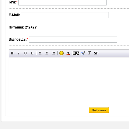
Ім'я:
*
E-Mail:
Питання:
2*2+2?
Відповідь:
*
Добавити