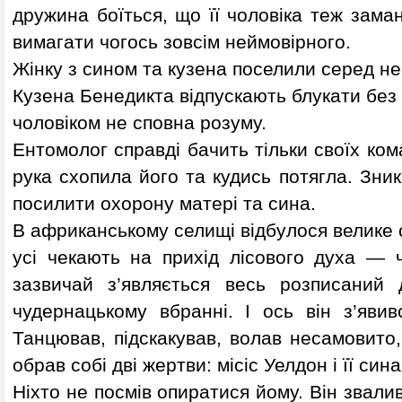
дружина боїться, що її чоловіка теж заман
вимагати чогось зовсім неймовірного.
Жінку з сином та кузена поселили серед не
Кузена Бенедикта відпускають блукати без
чоловіком не сповна розуму.
Ентомолог справді бачить тільки своїх ком
рука схопила його та кудись потягла. Зни
посилити охорону матері та сина.
В африканському селищі відбулося велике с
усі чекають на прихід лісового духа — ч
зазвичай з’являється весь розписаний
чудернацькому вбранні. І ось він з’явив
Танцював, підскакував, волав несамовито,
обрав собі дві жертви: місіс Уелдон і її сина
Ніхто не посмів опиратися йому. Він звали