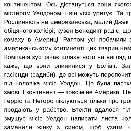
континентом. Ось дістануться вони якогос
містером Уелдоном, і він усіх урятує. Та т
Рослинність не американська, малий Джек 
обіцяного колібрі, кузен Бенедикт радіє, 
комаху в Америці. Раптом усі побачили
американському континенті цих тварин нем
Компанія зустрічає шляхетного на вигляд па
каже, що вони опинилися у Болівії. За
гасієнди (садиби), де всі можуть перепочит
від чоловіка місіс Уелдон. Це була пастк
змові. І континент — зовсім не Америка. Ц
Герріс та Негоро піклуються тільки про грош
продають у рабство. Втекти вдалося тіль
змушує місіс Уелдон написати листа чол
заманили жінку з сином, щоб узяти ч