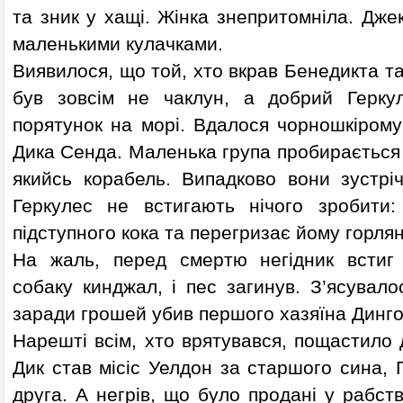
та зник у хащі. Жінка знепритомніла. Дже
маленькими кулачками.
Виявилося, що той, хто вкрав Бенедикта та
був зовсім не чаклун, а добрий Геркул
порятунок на морі. Вдалося чорношкірому
Дика Сенда. Маленька група пробирається 
якийсь корабель. Випадково вони зустрі
Геркулес не встигають нічого зробити:
підступного кока та перегризає йому горлян
На жаль, перед смертю негідник встиг 
собаку кинджал, і пес загинув. З’ясувал
заради грошей убив першого хазяїна Динг
Нарешті всім, хто врятувався, пощастило 
Дик став місіс Уелдон за старшого сина, 
друга. А негрів, що було продані у рабст