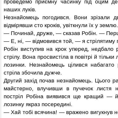
проведемо приємну часинку під оцим де
наших луків.
Незнайомець погодився. Вони зрізали дв
відмірявши сто кроків, увіткнули їх у землю.
— Починай, друже, — сказав Робін. — Перш
— Е, ні, — відмовився той, — я стрілятиму 
Робін виступив на крок уперед, недбало р
стрілу. Вона просвистіла в повітрі й тільки
лозинки. Незнайомець цілився набагато 
стріла збочила дужче.
Другий захід почав незнайомець. Цього ра
майстерно, влучивши в пучечок листя н
постріл Робіна виявився ще кращий — й
лозинку якраз посередині.
— Хай тобі всячина! — вражено вигукнув 