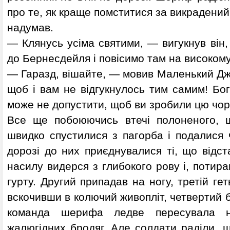
про те, як краще помститися за викрадений
надумав.
— Клянусь усіма святими, — вигукнув він
до Бернесдейля і повісимо там на високому 
— Гаразд, вішайте, — мовив Маленький Джо
щоб і вам не відгукнулось тим самим! Бог
може не допустити, щоб ви зробили цю чор
Все ще побоюючись втечі полоненого, 
швидко спустилися з пагорба і подалися
дорозі до них приєднувалися ті, що відс
насилу видерся з глибокого рову і, потира
гурту. Другий припадав на ногу, третій гет
вскочивши в колючий живопліт, четвертий б
команда шерифа ледве пересувала н
жалюгідних бродяг. Але солдати раділи, 