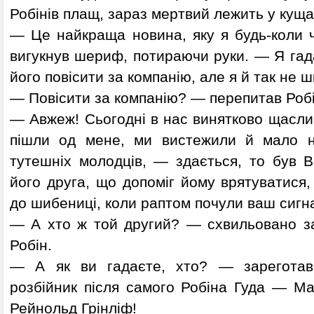
Робінів плащ, зараз мертвий лежить у куща
— Це найкраща новина, яку я будь-коли ч
вигукнув шериф, потираючи руки. — Я гад
його повісити за компанію, але я й так не 
— Повісити за компанію? — перепитав Робі
— Авжеж! Сьогодні в нас винятково щаслив
пішли од мене, ми вистежили й мало н
тутешніх молодців, — здається, то був В
його друга, що допоміг йому врятуватися,
до шибениці, коли раптом почули ваш сигн
— А хто ж той другий? — схвильовано з
Робін.
— А як ви гадаєте, хто? — зарегот
розбійник після самого Робіна Гуда — Ма
Рейнольд Грінліф!