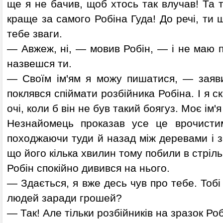
ще я не бачив, щоб хтось так влучав! Та т
краще за самого Робіна Гуда! До речі, ти щ
тебе зваги.
— Авжеж, ні, — мовив Робін, — і не маю п
назвешся ти.
— Своїм ім'ям я можу пишатися, — заяв
поклявся спіймати розбійника Робіна. І я с
очі, коли б він не був такий боягуз. Моє ім'
Незнайомець проказав усе це врочисти
походжаючи туди й назад між деревами і з
що його кілька хвилин тому побили в стрільб
Робін спокійно дивився на нього.
— Здається, я вже десь чув про тебе. Тобі
людей заради грошей?
— Так! Але тільки розбійників на зразок Роб