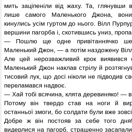
мить заціпеніли від жаху. Та, глянувши 
лише самого Маленького Джона, вон
кинулись усім гуртом до нього. Вілл Пурпу
вершини пагорба і, скотившись униз, пропа
— Пошлю ще одне привітаннячко ше
Маленький Джон, — а потім наздожену Віл
Але цей нерозважливий крок виявився ф
Маленький Джон наклав стрілу й розтягнув
тисовий лук, що досі ніколи не підводив с
переламався надвоє.
— Хай тобі всячина, клята деревиняко! — 
Потому він твердо став на ноги й ви
останньої змоги, бо солдати були вже зовс
Добре ж він постояв за себе того дня!
видерлися на пагорб, страшенно засапали