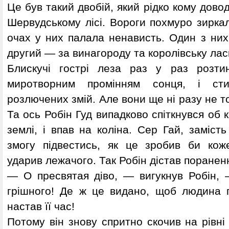
Це був такий двобій, який рідко кому дово
Шервудському лісі. Вороги похмуро зиркал
очах у них палала ненависть. Один з них
другий — за винагороду та королівську лас
Блискучі гострі леза раз у раз розтин
миротворним промінням сонця, і ст
розлючених змій. Але вони ще ні разу не т
Та ось Робін Гуд випадково спіткнувся об 
землі, і впав на коліна. Сер Гай, заміст
змогу підвестись, як це зробив би кож
ударив лежачого. Так Робін дістав поранення
— О пресвятая діво, — вигукнув Робін, 
грішного! Де ж це видано, щоб людина 
настав її час!
Потому він знову спритно скочив на рівні