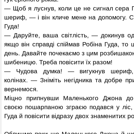
— Щоб я луснув, коли це не сигнал сера 
шериф, — і він кличе мене на допомогу. С
Гуда!
— Даруйте, ваша світлість, — докинув од
якщо він справді спіймав Робіна Гуда, то 
день. Давайте почекаємо з цим розбишакою
шибеницю. Треба повісити їх разом!
— Чудова думка! — вигукнув шериф,
колінах. — Зніміть негідника та добре при
вернемося.
Міцно припнувши Маленького Джона до
своєю пошарпаною зграєю подався у ліс,
Гуда й повісити відразу двох знаменитих ро