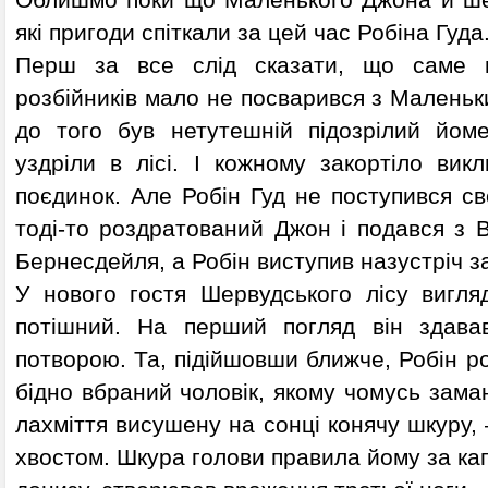
Облишмо поки що Маленького Джона й ше
які пригоди спіткали за цей час Робіна Гуда
Перш за все слід сказати, що саме ц
розбійників мало не посварився з Малень
до того був нетутешній підозрілий йом
уздріли в лісі. І кожному закортіло вик
поєдинок. Але Робін Гуд не поступився св
тоді-то роздратований Джон і подався з 
Бернесдейля, а Робін виступив назустріч 
У нового гостя Шервудського лісу вигл
потішний. На перший погляд він здава
потворою. Та, підійшовши ближче, Робін ро
бідно вбраний чоловік, якому чомусь зама
лахміття висушену на сонці конячу шкуру, 
хвостом. Шкура голови правила йому за кап