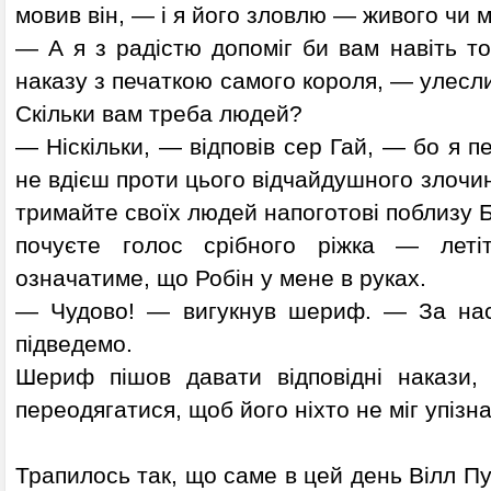
мовив він, — і я його зловлю — живого чи 
— А я з радістю допоміг би вам навіть то
наказу з печаткою самого короля, — улесл
Скільки вам треба людей?
— Ніскільки, — відповів сер Гай, — бо я п
не вдієш проти цього відчайдушного злочин
тримайте своїх людей напоготові поблизу Б
почуєте голос срібного ріжка — леті
означатиме, що Робін у мене в руках.
— Чудово! — вигукнув шериф. — За нас 
підведемо.
Шериф пішов давати відповідні накази,
переодягатися, щоб його ніхто не міг упізна
Трапилось так, що саме в цей день Вілл П