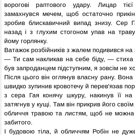
ворогові раптового удару. Лицар тіє
замахнувся мечем, щоб остаточно прикін
зробив блискавичний випад знизу. Сер Г
назад і з глухим стогоном упав на траву
йому горлянку.
Ватажок розбійників з жалем подивився на 
— Ти сам накликав на себе біду, — стиха 
був запроданцем підступним, я зовсім не хо
Після цього він оглянув власну рану. Вона
швидко зупинив кровотечу й перев'язав пор
з сера Гая конячу шкуру, накинув її на
затягнув у кущі. Там він прикрив його сво
обличчя травою та листям, щоб не можна 
забитого.
І будовою тіла, й обличчям Робін не дуже