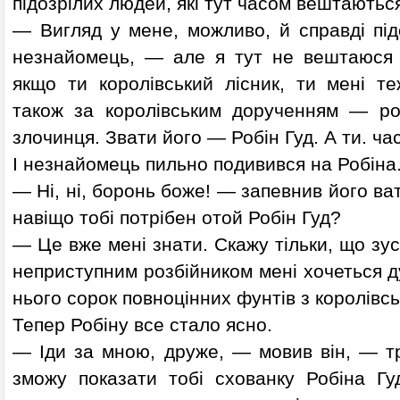
підозрілих людей, які тут часом вештаютьс
— Вигляд у мене, можливо, й справді під
незнайомець, — але я тут не вештаюся б
якщо ти королівський лісник, ти мені т
також за королівським дорученням — ро
злочинця. Звати його — Робін Гуд. А ти. ча
І незнайомець пильно подивився на Робіна
— Ні, ні, боронь боже! — запевнив його ва
навіщо тобі потрібен отой Робін Гуд?
— Це вже мені знати. Скажу тільки, що зус
неприступним розбійником мені хочеться д
нього сорок повноцінних фунтів з королівсь
Тепер Робіну все стало ясно.
— Іди за мною, друже, — мовив він, — тр
зможу показати тобі схованку Робіна Г