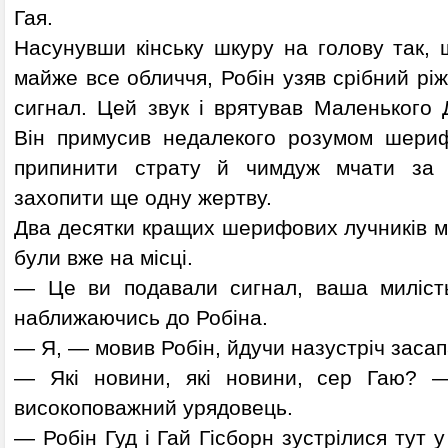
Гая.
Насунувши кінську шкуру на голову так, 
майже все обличчя, Робін узяв срібний ріж
сигнал. Цей звук і врятував Маленького 
Він примусив недалекого розумом шери
припинити страту й чимдуж мчати за 
захопити ще одну жертву.
Два десятки кращих шерифових лучників м
були вже на місці.
— Це ви подавали сигнал, ваша миліст
наближаючись до Робіна.
— Я, — мовив Робін, йдучи назустріч заса
— Які новини, які новини, сер Гаю? —
високоповажний урядовець.
— Робін Гуд і Гай Гісборн зустрілися тут у 