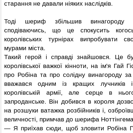
старання не давали ніяких наслідків.
Тоді шериф збільшив винагороду 
сподіваючись, що це спокусить когос
королівських турнірах випробувати с
мурами міста.
Такий герой і справді знайшовся. Це б
королівської важкої кінноти, на ім'я Гай Г
про Робіна та про солідну винагороду за
вважався одним із кращих лучників і
королівській армії, але серце в ньо
запроданське. Він добився в короля дозв
на розшуки ватажка розбійників і, озброїв
величності, примчав до шерифа Ноттінгема
— Я приїхав сюди, щоб зловити Робіна 