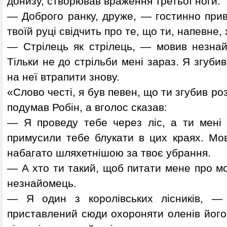
донизу, створював враження третьої ноги.
— Доброго ранку, друже, — гостинно прив
твоїй руці свідчить про те, що ти, напевне,
— Стрілець як стрілець, — мовив незнай
Тільки не до стрільби мені зараз. Я згубив
на неї втрапити знову.
«Слово честі, я був певен, що ти згубив р
подумав Робін, а вголос сказав:
— Я проведу тебе через ліс, а ти мені 
примусили тебе блукати в цих краях. Мов
набагато шляхетнішою за твоє убрання.
— А хто ти такий, щоб питати мене про м
незнайомець.
— Я один з королівських лісників, — 
приставлений сюди охороняти оленів його 