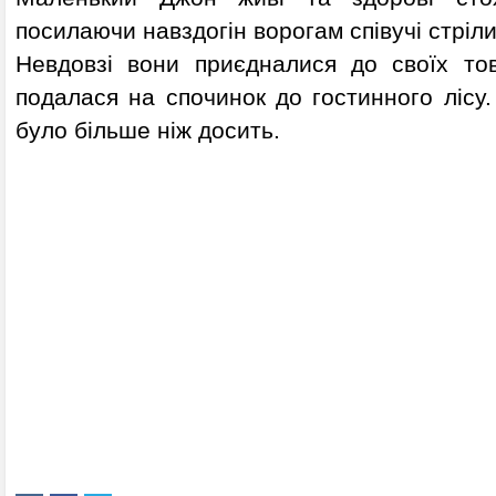
посилаючи навздогін ворогам співучі стріли
Невдовзі вони приєдналися до своїх тов
подалася на спочинок до гостинного лісу
було більше ніж досить.