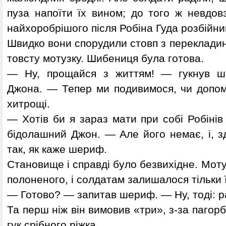
пуза напоїти їх вином; до того ж невдов
найхоробрішого після Робіна Гуда розбійник
Швидко вони спорудили стовп з перекладино
товсту мотузку. Шибениця була готова.
— Ну, прощайся з життям! — гукнув ш
Джона. — Тепер ми подивимося, чи допомо
хитрощі.
— Хотів би я зараз мати при собі Робінів
бідолашний Джон. — Але його немає, і, зд
так, як каже шериф.
Становище і справді було безвихідне. Мот
полоненого, і солдатам залишалося тільки ї
— Готово? — запитав шериф. — Ну, тоді:
Та перш ніж він вимовив «три», з-за пагор
гук срібного ріжка.