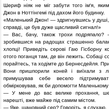
Шериф ніяк не міг забути того ім'я, яки
Джон в Ноттінгемі під дахом його будинку.
«Маленький Джон! — здригнувшись у душі,
справді, це був дуже щасливий сигнал!»
— Вас, бачу, також трохи подряпало?
зробившися на радощах страшенно балак
хлопці! Приведіть серові Гаю Гісборну к
отого поганця там, де він лежить. Собаці 
порайтесь, та ходімте до Бернесдейля. При
Вони пришпорили коней і виїхали з лі
примушував себе весело підтримува
обмірковував, як би допомогти Маленькому
— У мене до вас велике прохання, ше
нарешті, вже майже під самим містом.
— Яке, шановний сер? Говоріть, я слухаю.