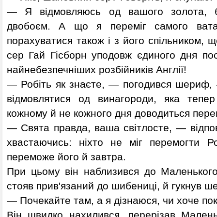
— Я відмовляюсь од вашого золота, б
двобоєм. А що я переміг самого вата
порахуватися також і з його спільником, щ
сер Гай Гісборн уподовж єдиного дня пос
найнебезпечніших розбійників Англії!
— Робіть як знаєте, — погодився шериф, 
відмовлятися од винагороди, яка тепер
кожному й не кожного дня доводиться пере
— Свята правда, ваша світлосте, — відпо
хвастаючись: ніхто не міг перемогти Р
переможе його й завтра.
При цьому він наблизився до Маленьког
стояв прив'язаний до шибениці, й гукнув 
— Почекайте там, а я дізнаюся, чи хоче по
Він швидко нахилився, перерізав Мален