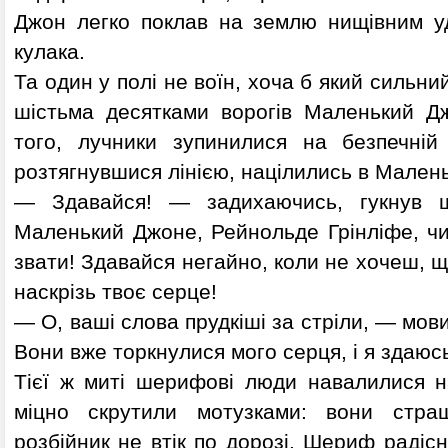
Джон легко поклав на землю нищівним у
кулака.
Та один у полі не воїн, хоча б який сильний
шістьма десятками ворогів Маленький Дж
того, лучники зупинилися на безпечній 
розтягнувшися лінією, націлились в Мален
— Здавайся! — задихаючись, гукнув 
Маленький Джоне, Рейнольде Грінліфе, чи
звати! Здавайся негайно, коли не хочеш, щ
наскрізь твоє серце!
— О, ваші слова прудкіші за стріли, — мо
Вони вже торкнулися мого серця, і я здаюс
Тієї ж миті шерифові люди навалилися на
міцно скрутили мотузками: вони стра
розбійник не втік по дорозі. Шериф радіс