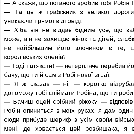
— А скажи, що поганого зробив тобі Робін 
— Та це ж грабіжник з великої дорог
уникаючи прямої відповіді.
— Хіба він не віддає бідним усе, що за
може, він не захищає жінок та дітей, слабк
не найбільшим його злочином є те, щ
королівських оленів?
— Годі патякати! — нетерпляче перебив йо
бачу, що ти й сам з Робі нової зграї.
— Я ж сказав — ні, — коротко відруба
допоможу тобі спіймати Робіна, що ти роб
— Бачиш оцей срібний ріжок? — відповів 
Робін опиниться в моїх руках, я дам один 
сюди прибуде шериф з усім своїм війсь
мені, де ховається цей розбишака, я в