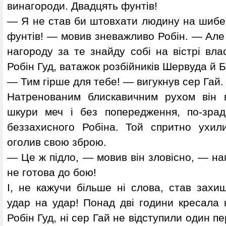
винагороди. Двадцять фунтів!
— Я не став би штовхати людину на шибен
фунтів! — мовив зневажливо Робін. — Але я
нагороду за те знайду собі на вістрі вла
Робін Гуд, ватажок розбійників Шервуда й 
— Тим гірше для тебе! — вигукнув сер Гай.
Натренованим блискавичним рухом він в
шкури меч і без попередження, по-зрад
беззахисного Робіна. Той спритно ухил
оголив свою зброю.
— Це ж підло, — мовив він зловісно, — на
не готова до бою!
І, не кажучи більше ні слова, став захи
удар на удар! Понад дві години кресала 
Робін Гуд, ні сер Гай не відступили один пе