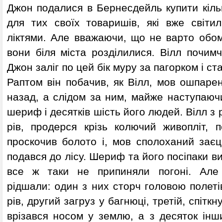
Джон подалися в Бернесдейль купити кіль
для тих своїх товаришів, які вже світи
ліктями. Але вважаючи, що не варто обом
вони біля міста розділилися. Вілл почимч
Джон заліг по цей бік муру за пагорком і ст
Раптом він побачив, як Вілл, мов ошпаре
назад, а слідом за ним, майже наступаючи
шериф і десятків шість його людей. Вілл з
рів, продерся крізь колючий живопліт, п
проскочив болото і, мов сполоханий заєц
подався до лісу. Шериф та його посіпаки в
все ж таки не припиняли погоні. Але 
рідшали: один з них сторч головою полет
рів, другий загруз у багнюці, третій, спіткн
врізався носом у землю, а з десяток інш