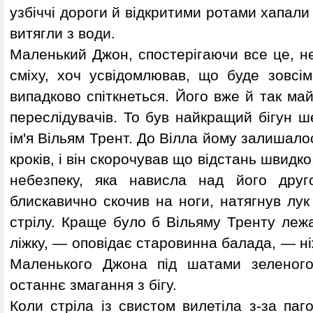
узбіччі дороги й відкритими ротами хапали 
витягли з води.
Маленький Джон, спостерігаючи все це, н
сміху, хоч усвідомлював, що буде зовсім
випадково спіткнеться. Його вже й так ма
переслідувачів. То був найкращий бігун ш
ім'я Вільям Трент. До Вілла йому залишало
кроків, і він скорочував що відстань швидк
небезпеку, яка нависла над його дру
блискавично скочив на ноги, натягнув лук
стрілу. Краще було б Вільяму Тренту леж
ліжку, — оповідає старовинна балада, — ні
Маленького Джона під шатами зеленого
останнє змагання з бігу.
Коли стріла із свистом вилетіла з-за паго