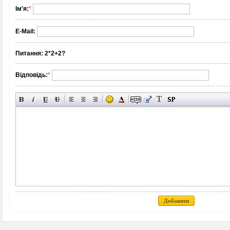
Ім'я:
*
E-Mail:
Питання:
2*2+2?
Відповідь:
*
Добавити