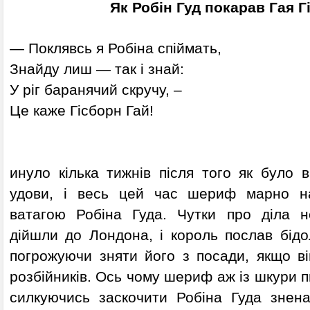
Як
Робін Гуд покарав Гая Г
— Поклявсь я Робіна спіймать,
Знайду лиш — так і знай:
У ріг баранячий скручу, –
Це каже Гісборн Гай!
инуло кілька тижнів після того як було 
удови, і весь цей час шериф марно на
ватагою Робіна Гуда. Чутки про діла н
дійшли до Лондона, і король послав бідо
погрожуючи зняти його з посади, якщо ві
розбійників. Ось чому шериф аж із шкури пн
силкуючись заскочити Робіна Гуда знена