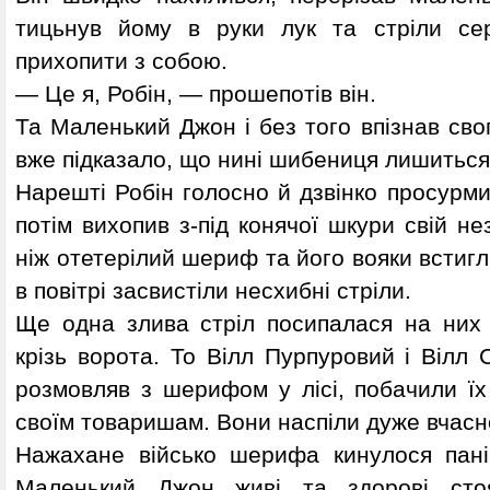
тицьнув йому в руки лук та стріли сер
прихопити з собою.
— Це я, Робін, — прошепотів він.
Та Маленький Джон і без того впізнав свог
вже підказало, що нині шибениця лишитьс
Нарешті Робін голосно й дзвінко просурмив
потім вихопив з-під конячої шкури свій не
ніж отетерілий шериф та його вояки встигл
в повітрі засвистіли несхибні стріли.
Ще одна злива стріл посипалася на них з
крізь ворота. То Вілл Пурпуровий і Вілл 
розмовляв з шерифом у лісі, побачили їх
своїм товаришам. Вони наспіли дуже вчасн
Нажахане військо шерифа кинулося паніч
Маленький Джон живі та здорові сто