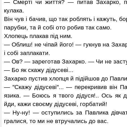
— Смерті чи життя? — питав Захарко, п
кулака.
Він чув і бачив, що так роблять і кажуть, 
парубки, та й собі ото робив так само.
Хлопець плакав під ним.
— Облиш! не чіпай його! — гукнув на Захар
і собі заплакати.
— Ов? — зареготав Захарко. — Чи не заступ
— Бо як скажу дідусеві...
Захарко пустив хлопця й підійшов до Павли
— "Скажу дідусеві"... — перекривив він П
язика. — Боюсь я твого дідуся!.. Ось як д
йди, кажи своєму дідусеві, горбатий!
— Ну-ну! — оступились за Павлика дівчат
гралися, то ми не втручались до вас.