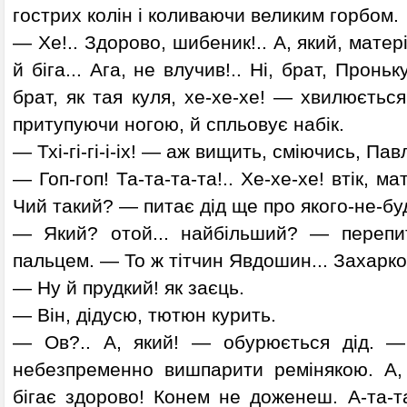
гострих колін і коливаючи великим горбом.
— Хе!.. Здорово, шибеник!.. А, який, матері
й біга... Ага, не влучив!.. Ні, брат, Пронь
брат, як тая куля, хе-хе-хе! — хвилюється
притупуючи ногою, й спльовує набік.
— Тхі-гі-гі-і-іх! — аж вищить, сміючись, Пав
— Гоп-гоп! Та-та-та-та!.. Хе-хе-хе! втік, ма
Чий такий? — питає дід ще про якого-не-бу
— Який? отой... найбільший? — перепит
пальцем. — То ж тітчин Явдошин... Захарко
— Ну й прудкий! як заєць.
— Він, дідусю, тютюн курить.
— Ов?.. А, який! — обурюється дід. —
небезпременно вишпарити ремінякою. А, 
бігає здорово! Конем не доженеш. А-та-та