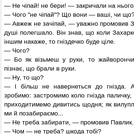
— Не чіпай! не бери! — закричали на нього 
— Чого "не чіпай"? Що вони — ваші, чи що
— Авжеж не зачіпай, — уважно промовив За
душі полегшало. Він знав, що коли Захарк
іншим накаже, то гніздечко буде ціле.
— Чого?
— Бо як візьмеш у руки, то жайворончи
пізнає, що брали в руки.
— Ну, то що?
— І більш не навернеться до гнізда.
зробимо: застромимо коло гнізда паличку, 
приходитимемо дивитись щодня; як вилупл
ми й позабираємо...
— Не треба забирати, — промовив Павлик.
— Чом — не треба? шкода тобі?