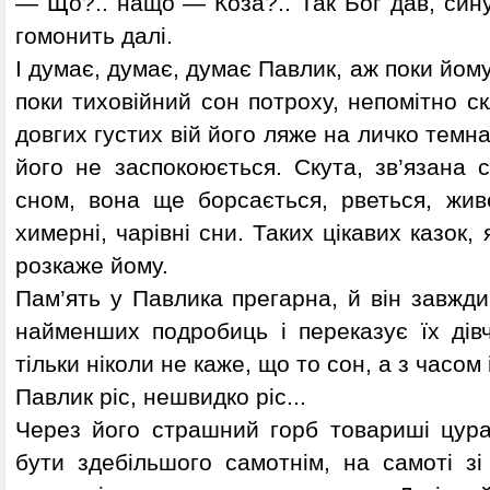
— Що?.. нащо — Коза?.. Так Бог дав, сину
гомонить далі.
І думає, думає, думає Павлик, аж поки йом
поки тиховійний сон потроху, непомітно ск
довгих густих вій його ляже на личко темна
його не заспокоюється. Скута, зв’язана 
сном, вона ще борсається, рветься, жи
химерні, чарівні сни. Таких цікавих казок, 
розкаже йому.
Пам’ять у Павлика прегарна, й він завжди
найменших подробиць і переказує їх дівч
тільки ніколи не каже, що то сон, а з часом 
Павлик ріс, нешвидко ріс...
Через його страшний горб товариші цурал
бути здебільшого самотнім, на самоті зі