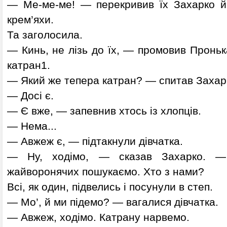
— Ме-ме-ме! — перекривив їх Захарко й 
крем’яхи.
Та заголосила.
— Кинь, не лізь до їх, — промовив Пронь
катран1.
— Який же тепера катран? — спитав Захар
— Досі є.
— Є вже, — запевнив хтось із хлопців.
— Нема...
— Авжеж є, — підтакнули дівчатка.
— Ну, ходімо, — сказав Захарко. —
жайворонячих пошукаємо. Хто з нами?
Всі, як один, підвелись і посунули в степ.
— Мо’, й ми підемо? — вагалися дівчатка.
— Авжеж, ходімо. Катрану нарвемо.