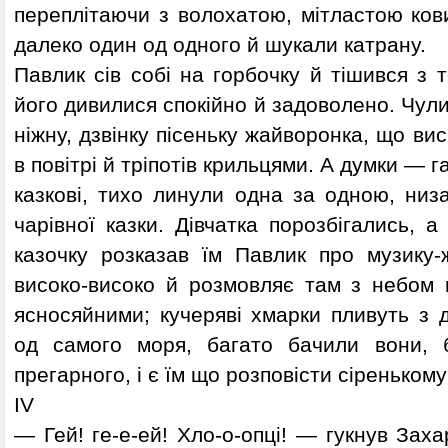
переплітаючи з волохатою, мітластою ков
далеко один од одного й шукали катрану.
Павлик сів собі на горбочку й тішився з то
його дивилися спокійно й задоволено. Чул
ніжну, дзвінку пісеньку жайворонка, що вис
в повітрі й тріпотів крильцями. А думки — га
казкові, тихо линули одна за одною, низ
чарівної казки. Дівчатка порозбігались, а
казочку розказав їм Павлик про музику-
високо-високо й розмовляє там з небом 
ясносяйними; кучеряві хмарки пливуть з 
од самого моря, багато бачили вони, б
прегарного, і є їм що розповісти сіренькому 
IV
— Гей! ге-е-ей! Хло-о-опці! — гукнув Зах