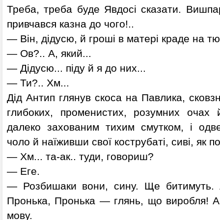
Треба, треба буде Явдосі сказати. Вишпа
привчався казна до чого!..
— Він, дідусю, й гроші в матері краде на т
— Ов?.. А, який...
— Дідусю... піду й я до них...
— Ти?.. Хм...
Дід Антип глянув скоса на Павлика, сковзн
глибоких, променистих, розумних очах 
далеко захованим тихим смутком, і одв
чоло й наїживши свої кострубаті, сиві, як по
— Хм... та-ак.. туди, говориш?
— Еге.
— Розбишаки вони, сину. Ще битимуть. Ач
Пронька, Пронька — глянь, що виробля! А
мову.