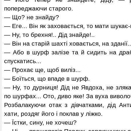
попереджаючи старого.
— Що? не знайду?
— Еге... Він як заховається, то мати шукає-
— Ну, то брехня!.. Дід знайде!..
— Він на старій шахті ховається, на зданії..
— Або в шурф залізе та й сидить на драб
спускатись...
— Прохає ще, щоб виліз...
— Боїться, що впаде в шурф.
— Ну, то дурниця! Дід не Явдоха, не злякає
по шурфах... Ото, диво яке! За вуха виволоч
Розбалакуючи отак з дівчатками, дід Ант
хати, роздяг його і поклав у ліжко.
— Їстки, сину, не хочеш?