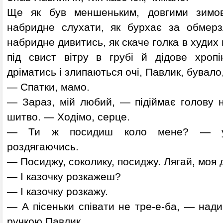
Ще як був меншеньким, довгими зимов
набридне слухати, як бурхає за обмерз
набридне дивитись, як скаче голка в худих
під свист вітру в грубі й дідове хроп
дріматись і злипаються очі, Павлик, бувало
— Спатки, мамо.
— Зараз, мій любий, — підіймає голову н
шитво. — Ходімо, серце.
— Ти ж посидиш коло мене? — умо
роздягаючись.
— Посиджу, соколику, посиджу. Лягай, моя 
— І казочку розкажеш?
— І казочку розкажу.
— А пісеньки співати не тре-е-ба, — над
ручкою Павлик.