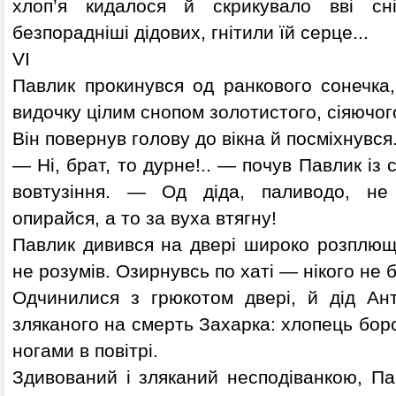
хлоп’я кидалося й скрикувало вві сн
безпорадніші дідових, гнітили їй серце...
VI
Павлик прокинувся од ранкового сонечка
видочку цілим снопом золотистого, сіяючог
Він повернув голову до вікна й посміхнувся
— Ні, брат, то дурне!.. — почув Павлик із с
вовтузіння. — Од діда, паливодо, не 
опирайся, а то за вуха втягну!
Павлик дивився на двері широко розплющ
не розумів. Озирнувсь по хаті — нікого не 
Одчинилися з грюкотом двері, й дід Ан
зляканого на смерть Захарка: хлопець бор
ногами в повітрі.
Здивований і зляканий несподіванкою, Пав