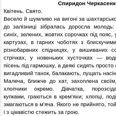
Спиридон Черкасенк
Квітень. Свято.
Весело й шумливо на вигоні за шахтарсько
до залізниці зібралась доросла молодь:
синіх, зелених, жовтих сорочках під пояс, 
картузах, в гарних чоботях з блискучими
різнобарвних спідницях, у вишиваних с
стрічках, у новеньких хусточках — вод
пісень під гармошку, а деякі сидять просто 
вигадливий танок, балакають, лущать насін
Малеча, ближче до хат, захоплена своїм,
хлопчики окремо. Дівчатка, порозсід
купками, граються в крем’яхи; хлопці, под
змагаються в м’яча. Якого не прийнято, той
і з цікавістю стежить за грою.