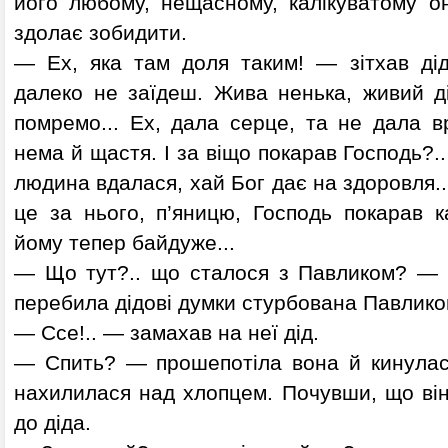
його любому, нещасному, калікуватому он
здолає зобидити.
— Ех, яка там доля таким! — зітхав ді
далеко не заїдеш. Жива ненька, живий ді
помремо... Ех, дала серце, та не дала в
нема й щастя. І за віщо покарав Господь?..
людина вдалася, хай Бог дає на здоровля... В
це за нього, п’яницю, Господь покарав ка
йому тепер байдуже...
— Що тут?.. що сталося з Павликом? — в
перебила дідові думки стурбована Павлико
— Ссе!.. — замахав на неї дід.
— Спить? — прошепотіла вона й кинулас
нахилилася над хлопцем. Почувши, що він
до діда.