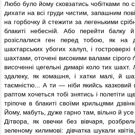
Любо було йому сковзатись чобітками по сл
дихати на всі груди чистим, запашним пові
на горбочку й стежити за легенькими срі
блакиті небесній. Або перейти балку й
розіслалися ген перед тобою, як на до
шахтарських убогих халуп, і гостроверхі 
шахтами, оточені високими валами сірого ґ
височенні цегельні димарі коло тих шахт. Л
здалеку, як комашня, і хатки малі, й ш
таємністю... А ти — ніби якийсь казковий 
раптом хочеться тобі знятись і полетіти щ
тріпоче в блакиті своїми крильцями дзвін
Йому, мабуть, дуже гарно там, вільно й усе
Дітвора, як овечки без вівчаря, розбрел
зеленому килимові: дівчатка шукали квітів,