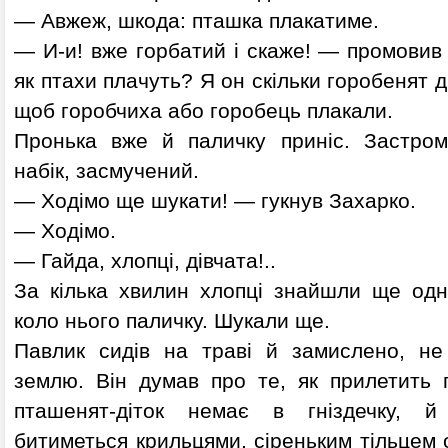
— Авжеж, шкода: пташка плакатиме.
— И-и! вже горбатий і скаже! — промовив
як птахи плачуть? Я он скільки горобенят др
щоб горобчиха або горобець плакали.
Пронька вже й паличку приніс. Застром
набік, засмучений.
— Ходімо ще шукати! — гукнув Захарко.
— Ходімо.
— Гайда, хлопці, дівчата!..
За кілька хвилин хлопці знайшли ще одн
коло нього паличку. Шукали ще.
Павлик сидів на траві й замислено, не
землю. Він думав про те, як прилетить 
пташенят-діток немає в гніздечку, й
битиметься крильцями, сіреньким тільцем