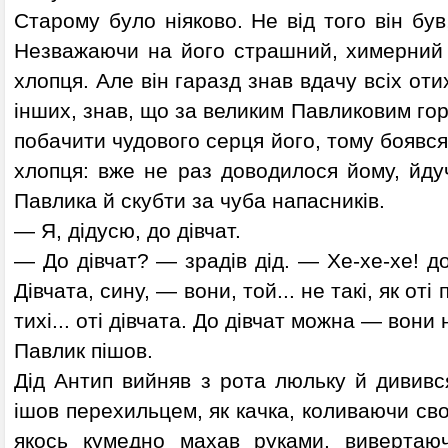
Старому було ніяково. Не від того він був
Незважаючи на його страшний, химерний 
хлопця. Але він гаразд знав вдачу всіх оти
інших, знав, що за великим Павликовим гор
побачити чудового серця його, тому боявся
хлопця: вже не раз доводилося йому, йду
Павлика й скубти за чуба напасників.
— Я, дідусю, до дівчат.
— До дівчат? — зрадів дід. — Хе-хе-хе! до 
Дівчата, сину, — вони, той... не такі, як от
тихі... оті дівчата. До дівчат можна — вони
Павлик пішов.
Дід Антип вийняв з рота люльку й дивився 
ішов перехильцем, як качка, коливаючи сво
якось кумедно махав руками, вивертаюч