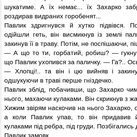
шукатиме. А їх немає... їх Захарко заб
роздирав видраних горобенят...
Павлик здригнувся й хутко підвівся. П
одійшли геть, він висмикнув із землі пал
закинув її в траву. Потім, не поспішаючи, пі
— А що то ти, горбатий, робиш? — гукнув
що Павлик ухопився за паличку. — Га?.. Ось 
— Хлопці!.. та він і цю вийняв і закин
одшукуючи в траві перше гніздечко.
Павлик зблід, побачивши, що Захарко чи
нього, махаючи кулаками. Він скрикнув з жа
Хижим звірям наскочив на нього Захарко, о
а коли Павлик упав, то він придавив й
кулаками під ребра, під груди. Позбігались д
Павлик замовк.