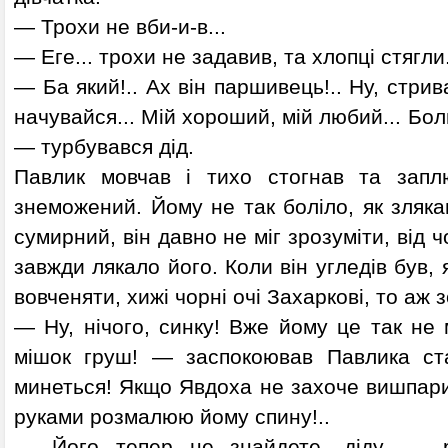
— Трохи не вби-и-в...
— Еге... трохи не задавив, та хлопці стягли
— Ба який!.. Ах він паршивець!.. Ну, стрив
начувайся... Мій хороший, мій любий... Боли
— турбувався дід.
Павлик мовчав і тихо стогнав та запл
знеможений. Йому не так боліло, як злякав
сумирний, він давно не міг зрозуміти, від ч
завжди лякало його. Коли він угледів був, я
вовченяти, хижі чорні очі Захаркові, то аж з
— Ну, нічого, синку! Вже йому це так не 
мішок груш! — заспокоював Павлика с
минеться! Якщо Явдоха не захоче вишпарити
руками розмалюю йому спину!..
— Його тепер не знайдете, діду, — ро