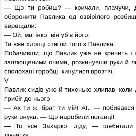
— Що ти робиш? — кричали, плачучи, ді
оборонити Павлика од озвірілого розбиш
верещали:
— Ой, матінко! він уб’є його!
Та вже хлопці стягли того з Павлика.
Побачивши, що Павлик уже не кричить і н
заплющеними очима, розкинувши руки й ле
сполохані горобці, кинулися врозтіч.
V
Павлик сидів уже й тихенько хлипав, коли 
прибіг до нього.
— Ах ти ж, брат ти мій! А!.. — побивався 
руки онука. — Що наробили поганці!
— То все Захарко, діду, — щебетали 
дівчатка.