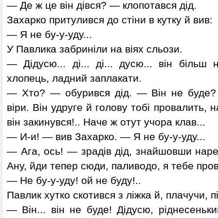
— Де ж це він дівся? — клопотався дід.
Захарко притулився до стіни в кутку й вив:
— Я не бу-у-уду...
У Павлика забриніли на віях сльози.
— Дідусю... ді... ді... дусю... він біль
хлопець, ладний заплакати.
— Хто? — обурився дід. — Він не буде? 
віри. Він удруге й голову тобі провалить, н
він закинувся!.. Наче ж отут учора клав...
— И-и! — вив Захарко. — Я не бу-у-уду...
— Ага, ось! — зрадів дід, знайшовши наре
Ану, йди тепер сюди, паливодо, я тебе провч
— Не бу-у-уду! ой не буду!..
Павлик хутко скотився з ліжка й, плачучи, пі
— Він... він не буде! Дідусю, ріднесенький.