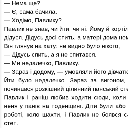
— Нема ще?
— Є, сама бачила.
— Ходімо, Павлику?
Павлик не знав, чи йти, чи ні. Йому й корті
дідуся. Дідусь досі спить, а матері дома не
Він глянув на хату: не видно було нікого,
— Дідусь спить, а я не спитався.
— Ми недалечко, Павлику.
— Зараз і додому, — умовляли його дівчатк
Йти було недалечко. Зараз за вигоном,
починався розкішний цілинний панський ст
Павлик і раніш любив ходити сюди, коли 
неня у панів на поденщині. Діти були або 
роботі, коло шахти, і Павлик не боявся 
степ.