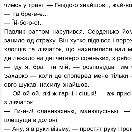
чимсь у траві. — Гніздо-о знайшов!., жай-во
— Та бре-е-е...
— Їй-бо-о-о!..
Павлик раптом насупився. Серденько йо
занило од страху. Він хутко підвівся і пере
хлопців та дівчаток, що нахилилися над ма
де лежало на дні четверо сіреньких, з рябо
— Іду я, брат ти мій, — розповідав тим 
Захарко — коли це споперед мене тільки 
овго шукав, насилу знайшов.
— Ой-ой-ой, які ж гарні-і-сінькі! — аж при
з дівчаток.
— Ги-и-и! славнюсінькі, манюпусінькі, —
плещущи в долоні.
— Ану, я в руки візьму, — простяг руку Про