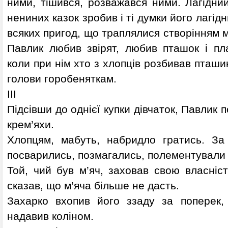
ними, тішився, розважався ними. Лагідний
нениних казок зробив і ті думки його лагід
всяких пригод, що траплялися створінням 
Павлик любив звірят, любив пташок і пла
коли при нім хто з хлопців розбивав пташи
голови горобеняткам.
III
Підсівши до однієї купки дівчаток, Павлик п
крем’яхи.
Хлопцям, мабуть, набридло гратись. За
посварились, позмагались, полементували 
Той, чий був м’яч, заховав свою власніс
сказав, що м’яча більше не дасть.
Захарко вхопив його ззаду за поперек,
надавив коліном.