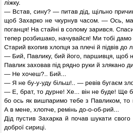
ліжку.
— Встав, сину? — питав дід, щільно причи
щоб Захарко не чкурнув часом. — Ось, ма
поганця! На стайні в солому зарився. Спасиб
тепер розбишако, начувайся! Ми тобі дамо
Старий вхопив хлопця за плечі й підвів до л
— Бий, Павлику, бий його, паршивця, щоб 
Павлик заховав під рядно руки й злякано д
— Не хочеш?.. Бий...
— Я не бу-у-уду більш!.. — ревів бугаєм зл
— Е, брат, то дурне! Хе... він не буде! Ще 
бо ось як вишпаримо тебе з Павликом, то 
А в мене, хлопче, ремінь до-о-об-рий...
Дід пустив Захарка й почав шукати свого
доброї сириці.