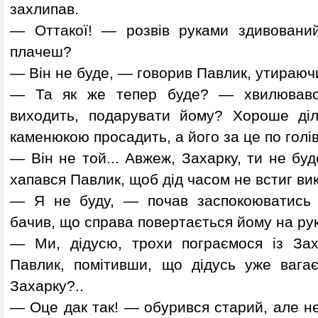
захлипав.
— Оттакої! — розвів руками здивовани
плачеш?
— Він не буде, — говорив Павлик, утираюч
— Та як же тепер буде? — хвилювавс
виходить, подарувати йому? Хороше діл
каменюкою просадить, а його за це по голів
— Він не той... Авжеж, Захарку, ти не б
хапався Павлик, щоб дід часом не встиг вик
— Я не буду, — почав заспокоюватись п
бачив, що справа повертається йому на рук
— Ми, дідусю, трохи пограємося із За
Павлик, помітивши, що дідусь уже вага
Захарку?..
— Оце дак так! — обурився старий, але не