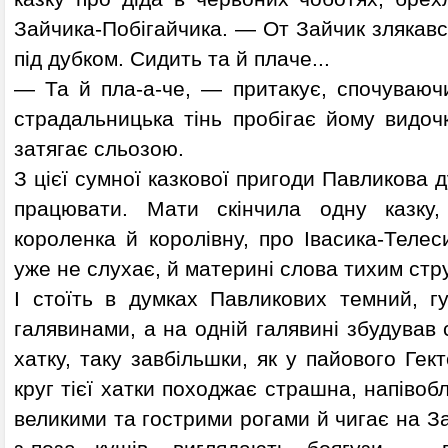
Зайчика-Побігайчика. — От Зайчик злякався,
під дубком. Сидить та й плаче...
— Та й пла-а-че, — притакує, спочуваючи
страдальницька тінь пробігає йому видочк
затягає сльозою.
З цієї сумної казкової пригоди Павликова 
працювати. Мати скінчила одну казку,
короленка й королівну, про Івасика-Теле
уже не слухає, й материні слова тихим ст
І стоїть в думках Павликових темний, гу
галявинами, а на одній галявині збудував 
хатку, таку завбільшки, як у пайового Гек
круг тієї хатки походжає страшна, напівоб
великими та гострими рогами й чигає на За