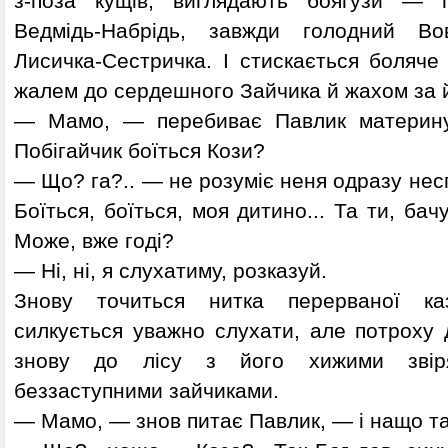
з-поза кущів, виглядають боягузи — г
Ведмідь-Набрідь, завжди голодний Во
Лисичка-Сестричка. І стискається боляче
жалем до сердешного Зайчика й жахом за 
— Мамо, — перебиває Павлик материну
Побігайчик боїться Кози?
— Що? га?.. — не розуміє неня одразу нес
Боїться, боїться, моя дитино... Та ти, бач
Може, вже годі?
— Ні, ні, я слухатиму, розказуй.
Знову точиться нитка перерваної ка
силкується уважно слухати, але потроху 
знову до лісу з його хижими зві
беззаступними зайчиками.
— Мамо, — знов питає Павлик, — і нащо т