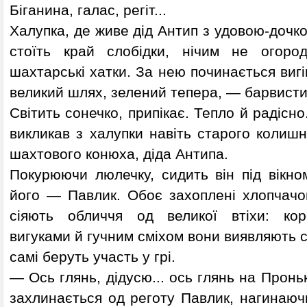
Біганина, галас, регіт...
Халупка, де живе дід Антип з удовою-дочк
стоїть край слобідки, нічим не огород
шахтарські хатки. За нею починається вигі
великий шлях, зелений тепера, — барвисти
Світить сонечко, припікає. Тепло й радісн
викликав з халупки навіть старого колиш
шахтового конюха, діда Антипа.
Покурюючи люлечку, сидить він під вікно
його — Павлик. Обоє захоплені хлопчачо
сіяють обличчя од великої втіхи: кор
вигуками й гучним сміхом вони виявляють с
самі беруть участь у грі.
— Ось глянь, дідусю... ось глянь на Проньку
захлинається од реготу Павлик, нагинаюч