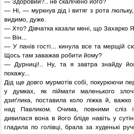
— Здоровий?.. не скалічено його?
— Ні, — муркнув дід і витяг з рота люльку
видимо, дуже.
— Хто? Дівчатка казали мені, що Захарко 
— Він...
— У панів гості... кинула все та мерщій с
Щось там заважав робити йому?
— Дурниці!.. Ну, та я завтра знайду йог
покажу...
Дід ще довго мурмотів собі, покурюючи пер
у думках, як піймати маленького зло
дзиґлика, поставила коло ліжка й, важко
над Павликом. Очима, повними сліз і
дивилася вона в його бліде навіть у суті
гладила по голівці, брала за худенькі руч