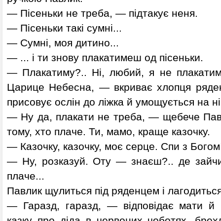
— Пісеньки не треба, — підтакує неня.
— Пісеньки такі сумні...
— Сумні, моя дитино...
— ... і ти знову плакатимеш од пісеньки.
— Плакатиму?.. Ні, любий, я не плакатим
Царице Небесна, — вкриває хлопця ряден
присовує ослін до ліжка й умощується на ні
— Ну да, плакати не треба, — щебече Пав
тому, хто плаче. Ти, мамо, краще казочку.
— Казочку, казочку, моє серце. Спи з Богом!
— Ну, розказуй. Оту — знаєш?.. де зайчи
плаче...
Павлик щулиться під ряденцем і лагодиться
— Гаразд, гаразд, — відповідає мати й п
казку про діда в червоних чоботях, брех