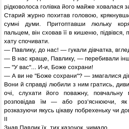
рідковолоса голівка його майже ховалася з
Старий журно похитав головою, крякнувши
сумні думи. Притоптавши люльку коря
пальцем, він сховав її в кишеню, підвівся, 
хату спочивати.
— Павлику, до нас! — гукали дівчатка, вгле
— В нас краще, Павлику, — перебивали інш
— "У вас"... И-и, Боже сохрани!
— А ви не "Боже сохрани"? — змагалися ді
Вони й справді любили з ним гратись, диви
очі, слухати його поважну, повчальну 
розповідав їм — або роз’яснюючи, як
розказуючи якусь цікаву побрехеньку чи дов
II
Знав Павлик їх, тих казочок, чимало.