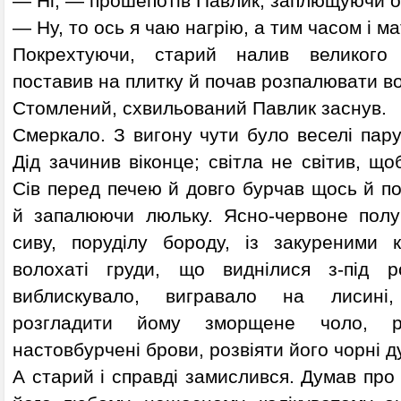
— Ні, — прошепотів Павлик, заплющуючи о
— Ну, то ось я чаю нагрію, а тим часом і м
Покрехтуючи, старий налив великого 
поставив на плитку й почав розпалювати во
Стомлений, схвильований Павлик заснув.
Смеркало. З вигону чути було веселі паруб
Дід зачинив віконце; світла не світив, що
Сів перед печею й довго бурчав щось й п
й запалюючи люльку. Ясно-червоне полу
сиву, поруділу бороду, із закуреними 
волохаті груди, що виднілися з-під ро
виблискувало, вигравало на лисині
розгладити йому зморщене чоло, ро
настовбурчені брови, розвіяти його чорні д
А старий і справді замислився. Думав про 