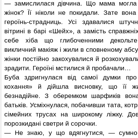
— замислилася дівчина. Що мама могла 
жінок? Її ніколи не покидали. Зате вона
героїнь-страдниць. Усі здавалися штуч
вітрині в барі «Шейх», а замість справжні
себе хіба що глибоченними декольт
викличний макіяж і жили в сповненому абсурд
жінки постійно закохувалися й розкохували
зрадити. Героїні мстилися й пробачали…
Буба здригнулася від самої думки пр
кохання» й дійшла висновку, що її ж
безнадійне. З оберемком шарфиків вон
батьків. Усміхнулася, побачивши тата, кот
сімейних трусах на широкому ліжку. До
порозкидані светри й сорочки.
— Не знаю, у що вдягнутися, — сумно з