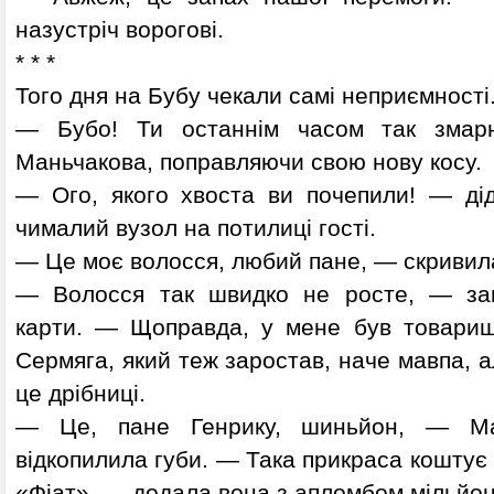
назустріч ворогові.
* * *
Того дня на Бубу чекали самі неприємності
— Бубо! Ти останнім часом так змарн
Маньчакова, поправляючи свою нову косу.
— Ого, якого хвоста ви почепили! — ді
чималий вузол на потилиці гості.
— Це моє волосся, любий пане, — скривила
— Волосся так швидко не росте, — зап
карти. — Щоправда, у мене був товариш 
Сермяга, який теж заростав, наче мавпа, а
це дрібниці.
— Це, пане Генрику, шиньйон, — Ман
відкопилила губи. — Така прикраса коштує 
«Фіат», — додала вона з апломбом мільйон