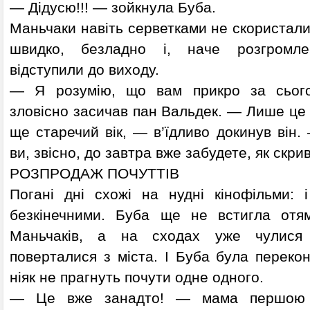
— Дідусю!!! — зойкнула Буба.
Маньчаки навіть серветками не скористал
швидко, безладно і, наче розгромле
відступили до виходу.
— Я розумію, що вам прикро за сього
зловісно засичав пан Вальдек. — Лише це в
ще старечий вік, — в’їдливо докинув він
ви, звісно, до завтра вже забудете, як скр
РОЗПРОДАЖ ПОЧУТТІВ
Погані дні схожі на нудні кінофільми: і
безкінечними. Буба ще не встигла отям
Маньчаків, а на сходах уже чулися г
поверталися з міста. І Буба була переко
ніяк не прагнуть почути одне одного.
— Це вже занадто! — мама першою з