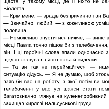
щастя, у такому місці, де її ніхто не б
Віолетта.
— Крім мене, — зрадів безпричинно пан Ва
— Звичайно, любий, — з кокетливою усміш
половина.
— Неможливо опуститися нижче, — виніс в
місці Павла точно пішов би з телебачення
він, і ці героїчні слова впали одночасно 
щедро скапував з його ножа й виделки.
— Та ви так не переймайтеся, — нама
ситуацію дідусь. — Я не думаю, щоб хтось
взяв би вас на роботу, з якої потім ви мо
телебаченні у вас усі шанси стати пом
багатозначно глянув на куленепробивний 
захищав хирляві Вальдусикові груди.