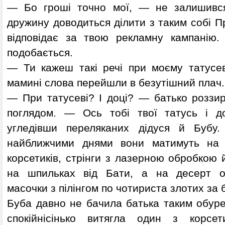
— Бо гроші точно мої, — не залишивс
дружину доводиться ділити з таким собі П
відповідає за твою рекламну кампанію.
подобається.
— Ти кажеш такі речі при моєму татусев
мамині слова перейшли в безутішний плач.
— При татусеві? І доці? — батько роззи
поглядом. — Ось тобі твої татусь і до
угледівши переляканих дідуся й Бубу
найближчими днями вони матимуть на 
корсетиків, стрінги з лазерною обробкою
на шпильках від Бати, а на десерт о
масочки з пілінгом по чотириста злотих за 
Буба давно не бачила батька таким обур
спокійнісінько витягла один з корсе