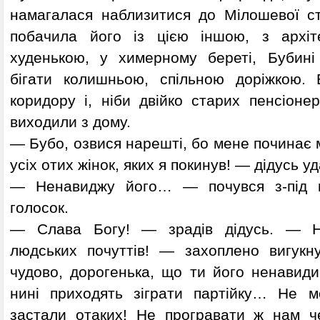
намагалася наблизитися до Мілошевої сте
побачила його із цією іншою, з архіте
худенькою, у химерному береті, Бубині
бігати колишньою, спільною доріжкою. 
коридору і, ніби двійко старих пенсіонер
виходили з дому.
— Бубо, озвися нарешті, бо мене починає 
усіх отих жінок, яких я покинув! — дідусь у
— Ненавиджу його… — почувся з-під к
голосок.
— Слава Богу! — зрадів дідусь. — На
людських почуттів! — захоплено вигукн
чудово, дорогенька, що ти його ненавид
нині приходять зіграти партійку… Не 
застали отаких! Не програвати ж нам ч