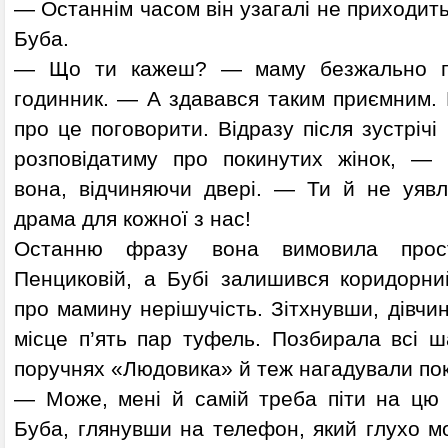
— Останнім часом він узагалі не приходит
Буба.
— Що ти кажеш? — маму безжально під
годинник. — А здавався таким приємним.
про це поговорити. Відразу після зустрічі 
розповідатиму про покинутих жінок, — 
вона, відчиняючи двері. — Ти й не уявл
драма для кожної з нас!
Останню фразу вона вимовила прос
Пенциковій, а Бубі залишився коридорни
про мамину нерішучість. Зітхнувши, дівчи
місце п’ять пар туфель. Позбирала всі ш
поручнях «Людовика» й теж нагадували пок
— Може, мені й самій треба піти на цю
Буба, глянувши на телефон, який глухо м