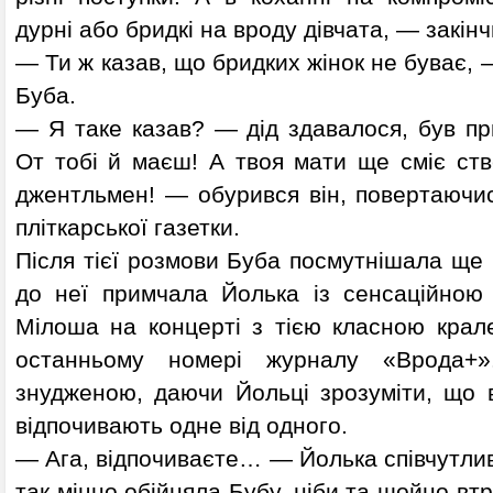
дурні або бридкі на вроду дівчата, — закінч
— Ти ж казав, що бридких жінок не буває,
Буба.
— Я таке казав? — дід здавалося, був п
От тобі й маєш! А твоя мати ще сміє ств
джентльмен! — обурився він, повертаючис
пліткарської газетки.
Після тієї розмови Буба посмутнішала ще 
до неї примчала Йолька із сенсаційною
Мілоша на концерті з тією класною крал
останньому номері журналу «Врода+»
знудженою, даючи Йольці зрозуміти, що
відпочивають одне від одного.
— Ага, відпочиваєте… — Йолька співчутли
так міцно обійняла Бубу, ніби та щойно вт