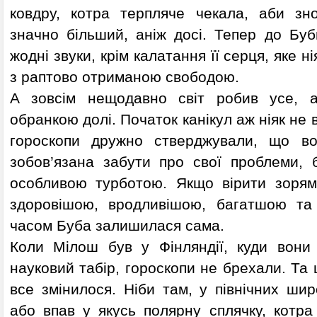
ковдру, котра терпляче чекала, аби зно
значно більший, аніж досі. Тепер до Буб
жодні звуки, крім калатання її серця, яке н
з раптово отриманою свободою.
А зовсім нещодавно світ робив усе, 
обранкою долі. Початок канікул аж ніяк не в
гороскопи дружно стверджували, що во
зобов’язана забути про свої проблеми, 
особливою турботою. Якщо вірити зорям
здоровішою, вродливішою, багатшою та
часом Буба залишилася сама.
Коли Мілош був у Фінляндії, куди вони
науковий табір, гороскопи не брехали. Та
все змінилося. Ніби там, у північних ши
або впав у якусь полярну сплячку, котра