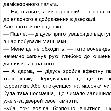
демісезонного пальта.
— Ну, гляньте, який гарнюній! — і вона к
до власного відображення в дзеркалі.
Але ніхто їй не відповів.
— Павле, — дідусь приготувався до відступу
в нас побували Маньчаки…
— Мене це не обходить, — тато вочевидь 
нечемно запхнув руки глибоко до кишень 
дивлячись ні на кого.
— А дарма, — дідусь зробив ефектну па
твою качку. Передчуваю, що це ти п
корсетики. Або спокусишся на масочки чи
була така несмачна, що чимало залишилос
уже з-за дверей своєї кімнати.
Буба теж воліла безпечно вшитися. П