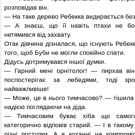
розповідав він.
— На таке дерево Ребекка видирається без
— А знаєш, що її навіть птахи не б
нетямився від захвату.
Отак дівчина дізналася, що існують Ребекк
того, щоб Буби не могли спокійно спати.
Дідусь дотримувався іншої думки.
— Гарний мені орнітолог! — пирхав ві
поспостерігає за лебедями, тоді зр
найважливіше!
— Може, це в нього тимчасово? — тішила 
надією поглядаючи на діда.
— Тимчасовим буває хіба що самого
категорично відповів старий. — І в такому
різні поступки. А в коханні на компром