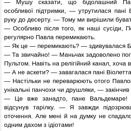
— Мушу сказати, що бідолашний Пав
особливої підтримки, — утрутилася пані 
руку до десерту. — Тому ми вирішили буват
— Особливо після того, як наші сусіди, П
регулярно Павла перемикають.
— Як це — перемикають? — здивувалася Б
— Та звичайно! — Маньчак задоволено пог
Пультом. Навіть на релігійний канал, хоча в
— А не аскети? — завагалася пані Віолетта
— Настільки не переварюють отого Павлов
унікальні панчохи чи друшляки, — закінчив
— Це вже занадто, пане Вальдемаре! 
відсунув тарілку. — Я завжди підозрюв
оточення. Але мені й на думку не спадал
одним дахом з ідіотами!