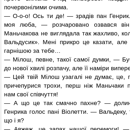
почервонілими очима.
— О-о-о! Ось ти де! — зрадів пан Генрик
моя люба, — розчаровано озвався він
Маньчакова не виглядала так жахливо, кол
Вальдусик». Мені прикро це казати, але
гарнішою за тебе…
— Мілош, певне, такої самої думки, — Бу
до нової хвилі розпачу, але її наміри випер
— Цей твій Мілош узагалі не думає, це, п
причепурися трохи, перш ніж Маньчаки 
нам свої співчуття!
— А що це так смачно пахне? — долин
Генрика голос пані Віолетти. — Вальдеку, 
що і я?
— Авжеж, це запах нашої перемоги! — 