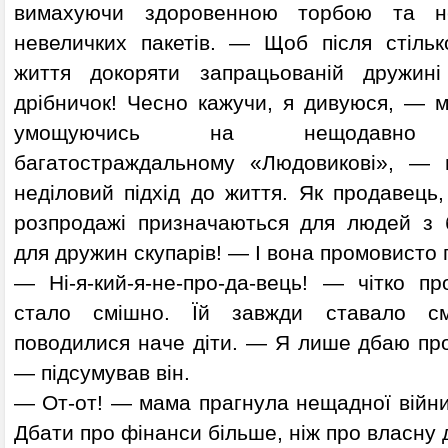
вимахуючи здоровенною торбою та нез
невеличких пакетів. — Щоб після стільк
життя докоряти запрацьованій дружині
дрібничок! Чесно кажучи, я дивуюся, — м
умощуючись на нещодавно ві
багатостраждальному «Людовикові», — 
неділовий підхід до життя. Як продавець
розпродажі призначаються для людей з
для дружин скупарів! — І вона промовисто 
— Ні-я-кий-я-не-про-да-вець! — чітко пр
стало смішно. Їй завжди ставало см
поводилися наче діти. — Я лише дбаю про 
— підсумував він.
— От-от! — мама прагнула нещадної війни
Дбати про фінанси більше, ніж про власну 