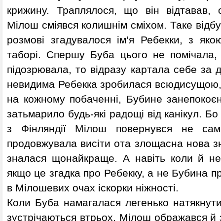
крижину. Траплялося, що він відтавав,
Мілош сміявся колишнім сміхом. Таке відбу
розмові згадувалося ім’я Ребекки, з яко
таборі. Спершу Буба цього не помічала, 
підозрювала, то відразу картала себе за д
невидима Ребекка зробилася всюдисущою,
на кожному побаченні, Бубине занепокоєн
затьмарило будь-які радощі від канікул. Бо
з Фінляндії Мілош повернувся не сам
продовжувала висіти ота злощасна нова з
зналася щонайкраще. А навіть коли й не
якщо це згадка про Ребекку, а не Бубина п
в Мілошевих очах іскорки ніжності.
Коли Буба намагалася легенько натякнути
зустрічаються втрьох, Мілош ображався й з