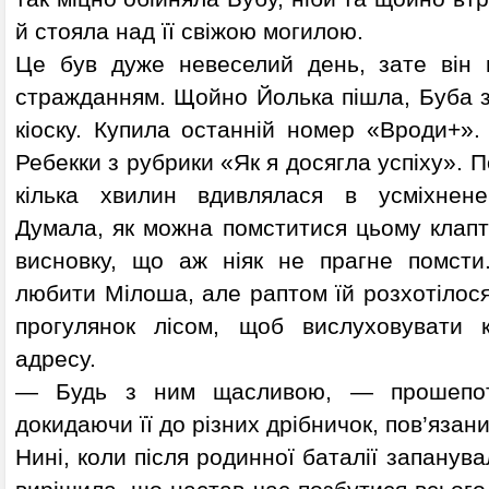
й стояла над її свіжою могилою.
Це був дуже невеселий день, зате він 
стражданням. Щойно Йолька пішла, Буба з
кіоску. Купила останній номер «Вроди+».
Ребекки з рубрики «Як я досягла успіху». П
кілька хвилин вдивлялася в усміхнене
Думала, як можна помститися цьому клапти
висновку, що аж ніяк не прагне помсти
любити Мілоша, але раптом їй розхотілося 
прогулянок лісом, щоб вислуховувати 
адресу.
— Будь з ним щасливою, — прошепот
докидаючи її до різних дрібничок, пов’язан
Нині, коли після родинної баталії запанув