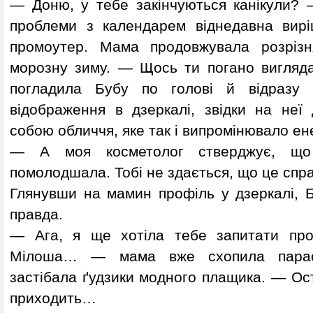
— Доню, у тебе закінчуються канікули? 
проблеми з календарем віднедавна вирі
промоутер. Мама продовжувала розрізн
морозну зиму. — Щось ти погано вигляд
погладила Бубу по голові й відразу 
відображення в дзеркалі, звідки на неї
собою обличчя, яке так і випромінювало ен
— А моя косметолог стверджує, що
помолодшала. Тобі не здається, що це спра
Глянувши на мамин профіль у дзеркалі, 
правда.
— Ага, я ще хотіла тебе запитати про
Мілоша… — мама вже схопила парас
застібала ґудзики модного плащика. — Ост
приходить…