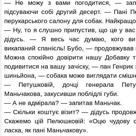
— Не можу з вами погодитися, — запе
підсуваючи собі другий десерт. — Пані 
перукарського салону для собак. Найкращог
— Ну, то я слушно припустив, що це у вас 
дідусь. — Я весь час думаю, кого ви
викапаний спанієль! Бубо, — продовжував 
Можна спокійно довірити нашу Добавку 
подивитися на вашу зачіску, — пан Генрик 
шиньйона, — собака може виглядати смішн
— Петушковій, дочці генерала Пет
Маньчакова, закусивши поблідлі губи.
— А не адмірала? — запитав Маньчак.
— Скільки коштує візит? — дідусь продов
Скажемо цій Пелюшковій: «Оцю чудову су
ласка, як пані Маньчакову».