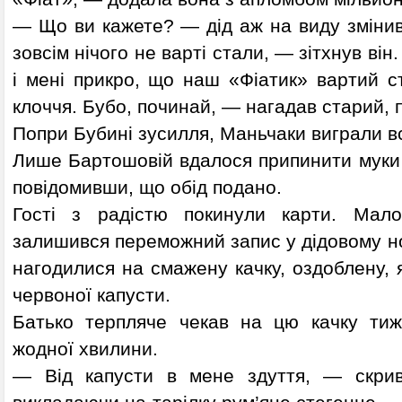
— Що ви кажете? — дід аж на виду змінив
зовсім нічого не варті стали, — зітхнув він
і мені прикро, що наш «Фіатик» вартий ст
клоччя. Бубо, починай, — нагадав старий, 
Попри Бубині зусилля, Маньчаки виграли всі
Лише Бартошовій вдалося припинити муки 
повідомивши, що обід подано.
Гості з радістю покинули карти. Мал
залишився переможний запис у дідовому но
нагодилися на смажену качку, оздоблену, я
червоної капусти.
Батько терпляче чекав на цю качку ти
жодної хвилини.
— Від капусти в мене здуття, — скриви