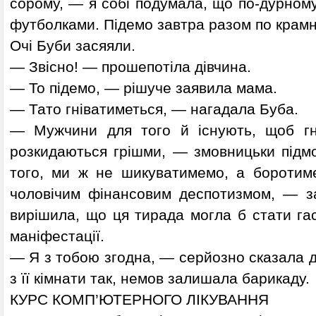
сорому, — я собі подумала, що по-дурном
футболками. Підемо завтра разом по крам
Очі Буби засяяли.
— Звісно! — прошепотіла дівчина.
— То підемо, — рішуче заявила мама.
— Тато гніватиметься, — нагадала Буба.
— Мужчини для того й існують, щоб гні
розкидаються грішми, — змовницьки підм
того, ми ж не шикуватимемо, а боротим
чоловічим фінансовим деспотизмом, — за
вирішила, що ця тирада могла б стати га
маніфестації.
— Я з тобою згодна, — серйозно сказала д
з її кімнати так, немов залишала барикаду.
КУРС КОМП’ЮТЕРНОГО ЛІКУВАННЯ