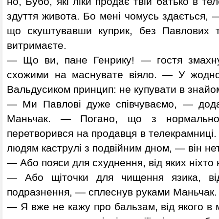
но, Бубо, які ліки продає твій батько в т
здуття живота. Бо мені чомусь здається, 
що скуштувавши куприк, без Павлових т
витримаєте.
— Що ви, пане Генрику! — гостя змахну
схожими на маснувате віяло. — У жодно
Вальдусиком принцип: не купувати в знай
— Ми Павлові дуже співчуваємо, — дода
Маньчак. — Погано, що з нормальног
перетворився на продавця в телекрамниці. 
людям каструлі з подвійним дном, — він не
— Або пояси для схуднення, від яких ніхто 
— Або щіточки для чищення язика, ві
подразнення, — сплеснув руками Маньчак.
— Я вже не кажу про бальзам, від якого в 