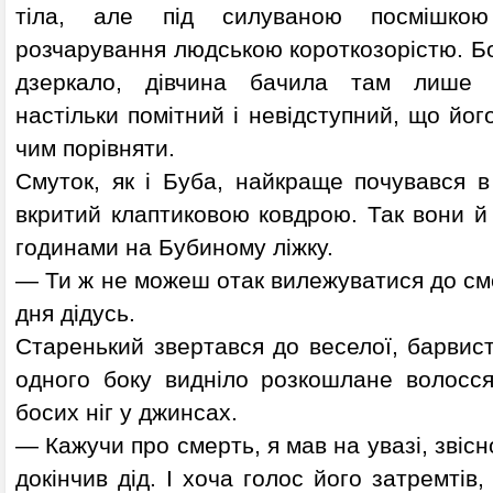
тіла, але під силуваною посмішкою
розчарування людською короткозорістю. Б
дзеркало, дівчина бачила там лише н
настільки помітний і невідступний, що йог
чим порівняти.
Смуток, як і Буба, найкраще почувався в 
вкритий клаптиковою ковдрою. Так вони й
годинами на Бубиному ліжку.
— Ти ж не можеш отак вилежуватися до сме
дня дідусь.
Старенький звертався до веселої, барвисто
одного боку видніло розкошлане волосс
босих ніг у джинсах.
— Кажучи про смерть, я мав на увазі, звісно
докінчив дід. І хоча голос його затремтів