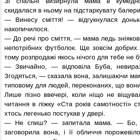
Зі спальні визирнула мама в кумедно
скидалася в ньому на підстаркувату балери
— Винесу сміття! — відгукнулася донь
накопичилося.
— До речі про сміття, — мама ледь зніяков
непотрібних футболок. Ще зовсім добрих
тому розпродажі якось нічого для тебе не б
— Звичайно, — відповіла Буба, невира
Згодяться, — сказала вона, залишаючи мам
типовому для людей, переконаних, що вони
Лише пізно ввечері, коли ніщо не віщува
читання в ліжку «Ста років самотності» 
хтось легенько постукав у двері.
— Не спиш? — запитала мама. — Бо, 
заговорила вона, і її обличчя порожевіл