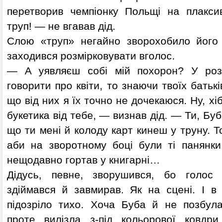
перетворив чемпіонку Польщі на плакси
труп! — не вгавав дід.
Слою «труп» негайно зворохобило його 
заходився розмірковувати вголос.
— А уявляєш собі мій похорон? У розк
говорити про квіти, то знаючи твоїх батьк
що від них я їх точно не дочекаюся. Ну, хі
букетика від тебе, — визнав дід. — Ти, Буб
що ти мені й колоду карт кинеш у труну. Т
аби на зворотному боці були ті панянки
нещодавно гортав у книгарні…
Дідусь, певне, зворушився, бо голос
здіймався й завмирав. Як на сцені. І в 
підозріло тихо. Хоча Буба й не позбул
проте вилізла з-під кольорової ковдр