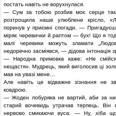
постать навіть не ворухнулася.
— Сум за тобою розбив моє серце так
розтрощила наше улюблене крісло, «Л
поринув у приємні спогади. — Пригадує
міряє черевички й раптом — бух! Що я тоді
малі черевики можуть зламати „Людов
недоречно засміявся, — дідова інтонація 
— Народна примовка каже: «Не смійся
нещастя». Мудрець, який виголосив ці золо
мав на увазі мене…
Але навіть це відважне зізнання не зв
ковдрою.
— Жоден лобуряка не вартий, аби за ни
старий вочевидь утрачав терпець. Він с
нервово смикаючи вуса. — Ну, хіба щ