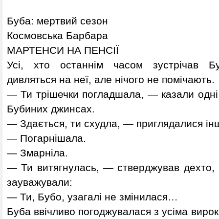
Буба: мертвий сезон
Космовська Барбара
МАРТЕНСИ НА ПЕНСІЇ
Усі, хто останнім часом зустрічав Б
дивляться на неї, але нічого не помічають.
— Ти трішечки погладшала, — казали одні
Бубиних джинсах.
— Здається, ти схудла, — приглядалися інш
— Погарнішала.
— Змарніла.
— Ти витягнулась, — стверджував дехто, н
зауважували:
— Ти, Бубо, узагалі не змінилася…
Буба ввічливо погоджувалася з усіма вирока