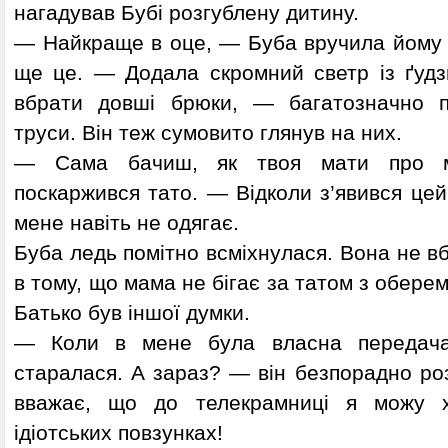
нагадував Бубі розгублену дитину.
— Найкраще в оце, — Буба вручила йому б
ще це. — Додала скромний светр із ґудз
вбрати довші брюки, — багатозначно п
труси. Він теж сумовито глянув на них.
— Сама бачиш, як твоя мати про м
поскаржився тато. — Відколи з’явився це
мене навіть не одягає.
Буба ледь помітно всміхнулася. Вона не вб
в тому, що мама не бігає за татом з оберем
Батько був іншої думки.
— Коли в мене була власна передача
старалася. А зараз? — він безпорадно ро
вважає, що до телекрамниці я можу х
ідіотських повзунках!