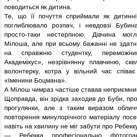
поводиться як дитина.
Те, що її почуття сприймали як дитинн
поглиблювало розпач, і невдовзі Бубин
просто-таки нестерпною. Дівчина мог
Мілоша, але при всьому бажанні не здатн
на справжню студентку, переможн
Академікус», незрівнянну плавчиню, скел
волонтерку, котра у вільний час співає
«Іменини Боцмана».
А Мілош чимраз частіше ставав неприємни
Щоправда, він зрідка заходив до Буби, про
прогулянки, але з таким виразом облич
повторення минулорічного матеріалу посер
навіть на хвилину не міг забути про Ребекку
— Ребекка професіонально фотогр