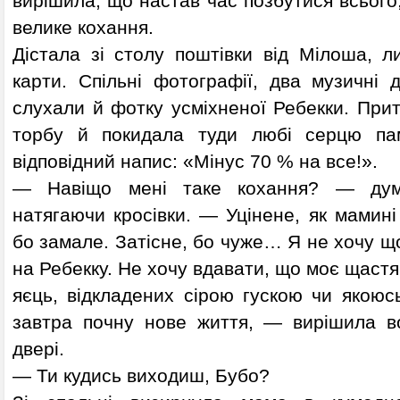
вирішила, що настав час позбутися всього,
велике кохання.
Дістала зі столу поштівки від Мілоша, ли
карти. Спільні фотографії, два музичні 
слухали й фотку усміхненої Ребекки. При
торбу й покидала туди любі серцю пам
відповідний напис: «Мінус 70 % на все!».
— Навіщо мені таке кохання? — дум
натягаючи кросівки. — Уцінене, як мамині
бо замале. Затісне, бо чуже… Я не хочу 
на Ребекку. Не хочу вдавати, що моє щастя 
яєць, відкладених сірою гускою чи якою
завтра почну нове життя, — вирішила в
двері.
— Ти кудись виходиш, Бубо?