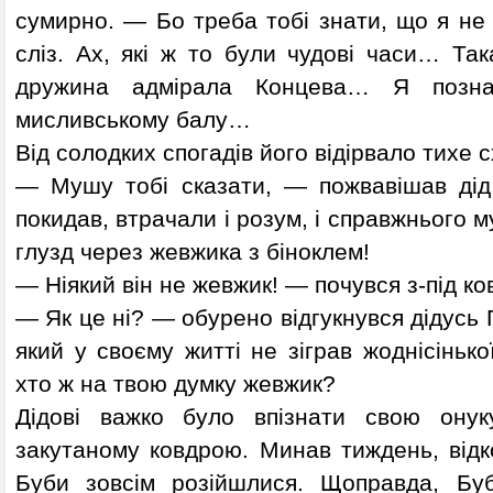
сумирно. — Бо треба тобі знати, що я не 
сліз. Ах, які ж то були чудові часи… Так
дружина адмірала Концева… Я позн
мисливському балу…
Від солодких спогадів його відірвало тихе 
— Мушу тобі сказати, — пожвавішав дід
покидав, втрачали і розум, і справжнього 
глузд через жевжика з біноклем!
— Ніякий він не жевжик! — почувся з-під ко
— Як це ні? — обурено відгукнувся дідусь 
який у своєму житті не зіграв жоднісінько
хто ж на твою думку жевжик?
Дідові важко було впізнати свою онук
закутаному ковдрою. Минав тиждень, від
Буби зовсім розійшлися. Щоправда, Буб