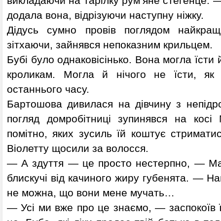
викладаючи на тарілку рум’яне стегенце. 
додала вона, відрізуючи наступну ніжку.
Дідусь сумно провів поглядом найкращ
зітхаючи, зайнявся непоказним крильцем.
Бубі було однаковісінько. Вона могла їсти й
кроликам. Могла й нічого не їсти, як
останнього часу.
Бартошова дивилася на дівчину з непідр
погляд домробітниці зупинявся на косі 
помітно, яких зусиль їй коштує стримати
Віолетту щосили за волосся.
— А здуття — це просто нестерпно, — Ма
блискучі від качиного жиру губенята. — На
не можна, що вони мене мучать…
— Усі ми вже про це знаємо, — заспокоїв ї