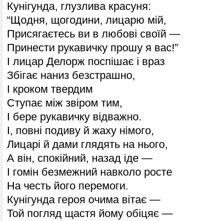
Кунігунда, глузлива красуня:
“Щодня, щогодини, лицарю мій,
Присягаєтесь ви в любові своїй —
Принести рукавичку прошу я вас!”
І лицар Делорж поспішає і враз
Збігає наниз безстрашно,
І кроком твердим
Ступає між звіром тим,
І бере рукавичку відважно.
І, повні подиву й жаху німого,
Лицарі й дами глядять на нього,
А він, спокійний, назад іде —
І гомін безмежний навколо росте
На честь його перемоги.
Кунігунда героя очима вітає —
Той погляд щастя йому обіцяє —