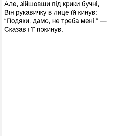
Але, зійшовши під крики бучні,
Він рукавичку в лице їй кинув:
“Подяки, дамо, не треба мені!” —
Сказав і її покинув.