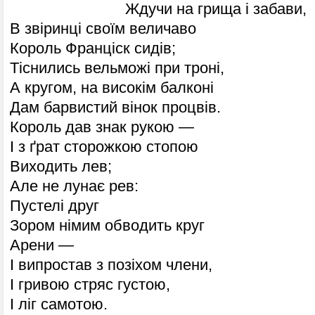
Ждучи на грища і забави,
В звіринці своїм величаво
Король Франціск сидів;
Тіснились вельможі при троні,
А кругом, на високім балконі
Дам барвистий вінок процвів.
Король дав знак рукою —
І з ґрат сторожкою стопою
Виходить лев;
Але не лунає рев:
Пустелі друг
Зором німим обводить круг
Арени —
І випростав з позіхом члени,
І гривою стряс густою,
І ліг самотою.