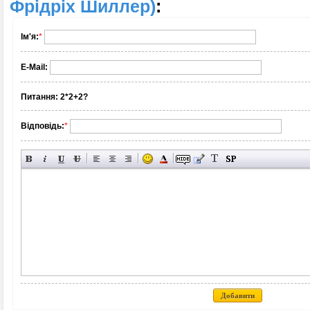
Фрідріх Шиллер)
:
Ім'я:
*
E-Mail:
Питання:
2*2+2?
Відповідь:
*
Добавити