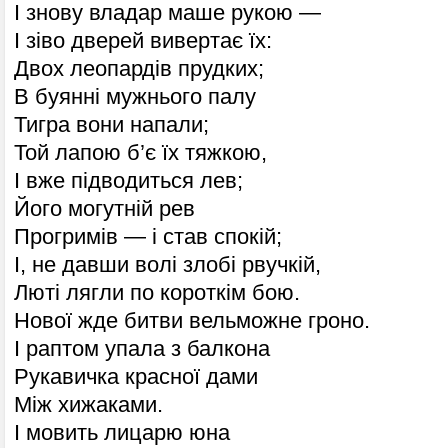
І знову владар маше рукою —
І зіво дверей вивертає їх:
Двох леопардів прудких;
В буянні мужнього палу
Тигра вони напали;
Той лапою б’є їх тяжкою,
І вже підводиться лев;
Його могутній рев
Прогримів — і став спокій;
І, не давши волі злобі рвучкій,
Люті лягли по короткім бою.
Нової жде битви вельможне гроно.
І раптом упала з балкона
Рукавичка красної дами
Між хижаками.
І мовить лицарю юна