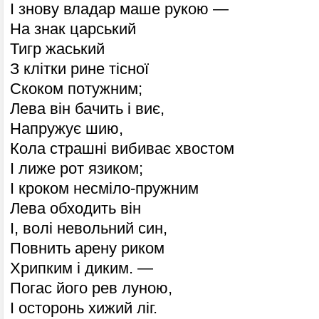
І знову владар маше рукою —
На знак царський
Тигр жаський
З клітки рине тісної
Скоком потужним;
Лева він бачить і виє,
Напружує шию,
Кола страшні вибиває хвостом
І лиже рот язиком;
І кроком несміло-пружним
Лева обходить він
І, волі невольний син,
Повнить арену риком
Хрипким і диким. —
Погас його рев луною,
І осторонь хижий ліг.