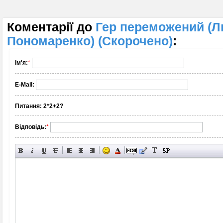
Коментарії до
Гер переможений (
Пономаренко) (Скорочено)
:
Ім'я:
*
E-Mail:
Питання:
2*2+2?
Відповідь:
*