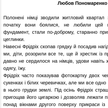
Любов Пономаренко
Полонені німці зводили житловий квартал 
початку вони боялися, не любили цей н
фундамент, стали по-доброму, старанно при
цеглинки.
Навесні Фрідріх скопав грядку й посадив нагід
ми, діти, розорили все те, ще й хрестик із п
давно не сердилося на німців, удови навіть 
одягу, їжу.
Фрідріх часто показував фотокартку двох чеп
сукенках і білих черевичках, але ми все одно
в нього грудки землі. Під осінь Фрідріх стр
пригощав його цигаркою і дозволяв лежати пі
понад вікнами другого поверху прикраси із 