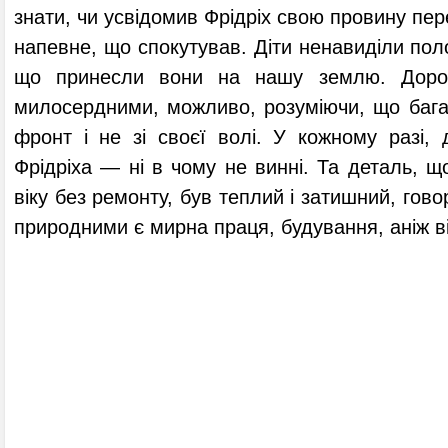
знати, чи усвідомив Фрідріх свою провину пе
напевне, що спокутував. Діти ненавиділи поло
що принесли вони на нашу землю. Дорос
милосердними, можливо, розуміючи, що бага
фронт і не зі своєї волі. У кожному разі,
Фрідріха — ні в чому не винні. Та деталь, щ
віку без ремонту, був теплий і затишний, гов
природними є мирна праця, будування, аніж в