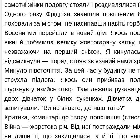
самотні жінки подовгу стояли і роздивлялися ї
Одного разу Фрідріха знайшли повішеним бі
поховали за містом, не насипавши навіть горб
Восени ми перейшли в новий дім. Якось пос
вікні й побачила велику жовтогарячу квітку,
незважаючи на перший сніжок. Я кинулась
відсмикнула — поряд стояв зв’язаний нами хр
Минуло півстоліття. За цей час у будинку не 
струхла підлога. Якось син прибивав пол
шурхнув у якийсь отвір. Там лежала рукавиця
двох дівчаток у білих сукенках. Дівчатка 
запитували: "Ви не знаєте, де наш тато?"
Критика, коментарі до твору, пояснення (стисл
Війна — жорстока річ. Від неї постраждали м
не лише ті, що захищалися, а й ті, що н