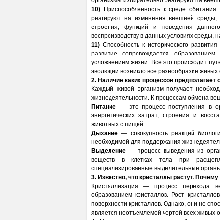
организмы избирательно реагируют па внешн
10)
Приспособленность к среде обитания.
реагируют на изменения внешней среды, п
строения, функций и поведения данног
воспроизводству в данных условиях среды, 
11)
Способность к исторического развития 
развитие сопровождается образованием
усложнением жизни. Все это происходит путе
эволюции возникло все разнообразие живых 
2. Наличие каких процессов предполагает
Каждый живой организм получает необхо
жизнедеятельности. К процессам обмена вещ
Питание
— это процесс поступления в ор
энергетических затрат, строения и восс
животных с пищей.
Дыхание
— совокупность реакций биологич
необходимой для поддержания жизнедеятел
Выделение
— процесс выведения из орган
веществ в клетках тела при расщепл
специализированные выделительные органы, 
3. Известно, что кристаллы растут. Почем
Кристаллизация — процесс перехода ве
образованием кристаллов. Рост кристалло
поверхности кристаллов. Однако, они не спос
является неотъемлемой чертой всех живых о