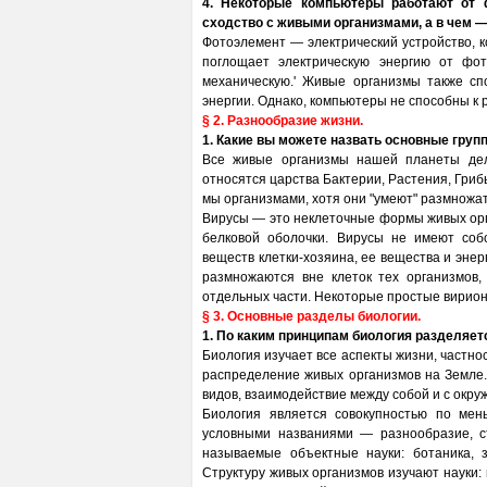
4. Некоторые компьютеры работают от 
сходство с живыми организмами, а в чем 
Фотоэлемент — электрический устройство, 
поглощает электрическую энергию от фот
механическую.' Живые организмы также сп
энергии. Однако, компьютеры не способны к 
§ 2. Разнообразие жизни.
1. Какие вы можете назвать основные груп
Все живые организмы нашей планеты дел
относятся царства Бактерии, Растения, Гри
мы организмами, хотя они "умеют" размножа
Вирусы — это неклеточные формы живых орга
белковой оболочки. Вирусы не имеют соб
веществ клетки-хозяина, ее вещества и энер
размножаются вне клеток тех организмов,
отдельных части. Некоторые простые вирио
§ 3. Основные разделы биологии.
1. По каким принципам биология разделяе
Биология изучает все аспекты жизни, частно
распределение живых организмов на Земле
видов, взаимодействие между собой и с окр
Биология является совокупностью по ме
условными названиями — разнообразие, ст
называемые объектные науки: ботаника, зо
Структуру живых организмов изучают науки: 