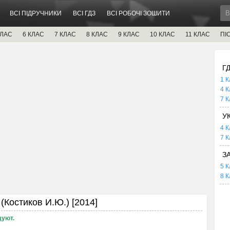
ВСІ ПІДРУЧНИКИ
ВСІ ГДЗ
ВСІ РОБОЧІ ЗОШИТИ
КЛАС
6 КЛАС
7 КЛАС
8 КЛАС
9 КЛАС
10 КЛАС
11 КЛАС
ПІ
Г
1 К
4 К
7 К
У
4 К
7 К
З
5 К
8 К
(Костиков И.Ю.) [2014]
дуют.