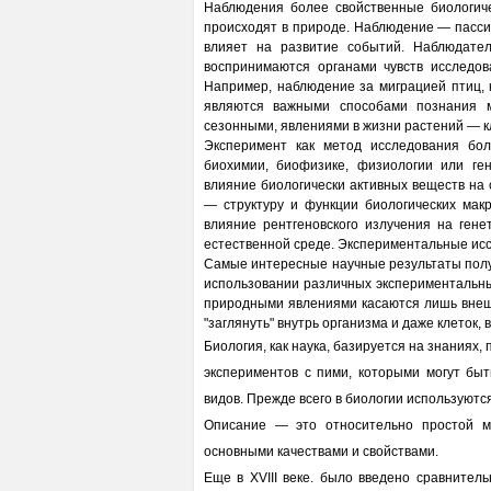
Наблюдения более свойственные биологиче
происходят в природе. Наблюдение — пасси
влияет на развитие событий. Наблюдател
воспринимаются органами чувств исследов
Например, наблюдение за миграцией птиц,
являются важными способами познания 
сезонными, явлениями в жизни растений — 
Эксперимент как метод исследования бол
биохимии, биофизике, физиологии или ген
влияние биологически активных веществ на 
— структуру и функции биологических макр
влияние рентгеновского излучения на гене
естественной среде. Экспериментальные исс
Самые интересные научные результаты полу
использовании различных экспериментальны
природными явлениями касаются лишь внеш
"заглянуть" внутрь организма и даже клеток
Биология, как наука, базируется на знаниях
экспериментов с пими, которыми могут быт
видов. Прежде всего в биологии используютс
Описание — это относительно простой ме
основными качествами и свойствами.
Еще в XVIII веке. было введено сравнител