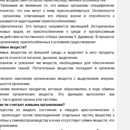
ие воздействия согласно своих наследственных особенностей.
 Принимая во внимание то, что живые организмы специфически
онятно, что они могут к нему приспосабливаться. Особенности
о организма, отвечающие его образу жизни и способности к
называются адаптациями (приспособлениями).
(филогенеза). Это процесс называется эволюцией. Историческое
 новых видов, их приспособлением к среде и прогрессивным
м действия естественного отбора (аксиома Ч. Дарвина). В процессе
организмов, приспособленных к условиям существования.
 обмен веществ?
димые вещества из внешней среды и выделяет в него продукты
еств относятся питание, дыхание, выделение.
ганизм и усвоения им веществ, необходимых для обеспечения
тановления тканей. Питательные вещества попадают в организм
еского окисления органических веществ с выделением энергии,
ьности организма.
изма конечных продуктов, которые образовались в ходе обмена
ении органических веществ. Эту функцию выполняют как
так и другие органы или системы.
у их не считают живыми организмами?
щества из жидкого состояния в твердое кристаллическое с
в происходит путем присоединения отдельных частиц вещества к
обны к самовоспроизводству и в них отсутствует обмен веществ, что
рганизмов.