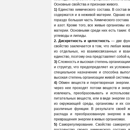
Основные свойства и признаки живого.
1)
Единство химического состава. В состав 
содержатся и в неживой материи. Однако их
гораздо большая часть Химического состава 
и азот. Кроме того, все живые организмы и
материи. Основными среди них есть такие: 
углеводы и липиды.
2. Дискретность
и целостность
— две фунд
свойство заключается в том, что любая жива
из отдельных, но взаимосвязанных и вза
единство, поэтому она представляет собой е
3)
Сложность и высокая степень организации
и структур, что предопределяет их усложне
специальное назначение и способна выпол
высокая степень организации живой системы
4)
Обмен веществ и перетвореная энергии. 
через нее проходят потоки веществ и энер
извлекать, преобразовывать и использо
питательных веществ, или в виде энергии с
из окружающей среды, организмы и их со
различные функции. В результате своей 
распада и преобразованную энергию в в
превращения энергии в живых организмах.
5)
Саморегулирование. Свойство саморегул
постоянство своего химического состава