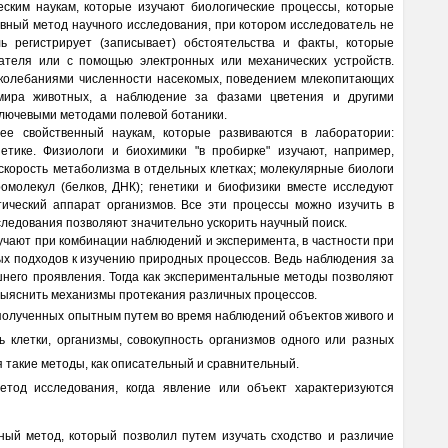
ским наукам, которые изучают биологические процессы, которые
вный метод научного исследования, при котором исследователь не
ь регистрирует (записывает) обстоятельства и факты, которые
ателя или с помощью электронных или механических устройств.
 колебаниями численности насекомых, поведением млекопитающих
мира животных, а наблюдение за фазами цветения и другими
ключевыми методами полевой ботаники.
ее свойственный наукам, которые развиваются в лаборатории:
етике. Физиологи и биохимики "в пробирке" изучают, например,
скорость метаболизма в отдельных клетках; молекулярные биологи
омолекул (белков, ДНК); генетики и биофизики вместе исследуют
тический аппарат организмов. Все эти процессы можно изучить в
ледования позволяют значительно ускорить научный поиск.
чают при комбинации наблюдений и эксперимента, в частности при
х подходов к изучению природных процессов. Ведь наблюдения за
него проявления. Тогда как экспериментальные методы позволяют
, выяснить механизмы протекания различных процессов.
, полученных опытным путем во время наблюдений объектов живого и
ь клетки, организмы, совокупность организмов одного или разных
я такие методы, как описательный и сравнительный.
тод исследования, когда явление или объект характеризуются
ьный метод, который позволил путем изучать сходство и различие