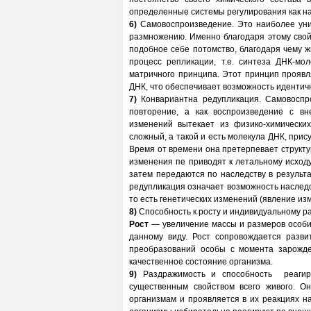
определенные системы регулирования как на 
6)
Самовоспроизведение. Это наиболее унив
размножению. Именно благодаря этому свой
подобное себе потомство, благодаря чему 
процесс репликации, т.е. синтеза ДНК-мо
матричного принципа. Этот принцип проявл
ДНК, что обеспечивает возможность идентич
7)
Конвариантна редупликация. Самовоспро
повторение, а как воспроизведение с вн
изменений вытекает из физико-химически
сложный, а такой и есть молекула ДНК, прис
Время от времени она претерпевает структу
изменения пе приводят к летальному исходу
затем передаются по наследству в резуль
редупликация
означает возможность наследс
то есть генетических изменений (явление из
8)
Способность к росту и индивидуальному р
Рост
— увеличение массы и размеров особи
данному виду. Рост сопровождается разви
преобразований особы с момента зарожде
качественное состояние организма.
9)
Раздражимость и способность реагиро
существенным свойством всего живого. 
организмам и проявляется в их реакциях н