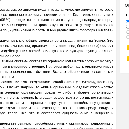
О
всех живых организмов входят те же химические элементы, которые
 соотношение в живом и неживом разное. Так, в живых организмах
Щ
(98 %) приходится на четыре элемента: углерод, водород, кислород
з особых веществ — макромолекул, которые отсутствуют в неживой
белки, нуклеиновые кислоты и Рнк (аденозинтрифосфорна кислота),
аментальные общие свойства организации жизни на Земле. Это
я система (клетка, организм, популяция, вид, биогеоценоз) состоит
имодействующих частей, образующих структурно-функциональная
диное целое.
. Живые системы состоят из огромного количества сложных молекул
нную внутреннее строение. При этом любая часть организма имеет
нять определенные функции. Все это обеспечивает сложность и
 в целом.
Живая система представляет собой открытую систему, поскольку
гии. Насчет энергии, то живые организмы обладают способностью
вать энергию окружающей среды — либо в форме органических
олнечного излучения. Благодаря веществам и энергии, поступающих
ставные части — органы и структуры — способны осуществлять
жизнедеятельности они возвращают во внешнюю среду продукты
иде тепла. Все это и составляет сущность обмена веществ и
ирования означает способность живых организмов поддерживать
 в бесконечно меняющихся условиях среды обитания, используя