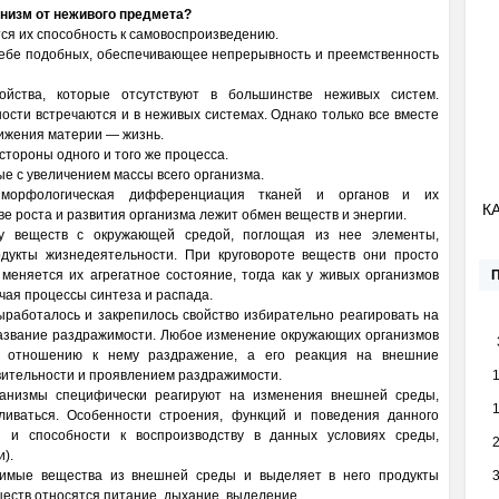
анизм от неживого предмета?
ся их способность к самовоспроизведению.
ебе подобных, обеспечивающее непрерывность и преемственность
йства, которые отсутствуют в большинстве неживых систем.
сти встречаются и в неживых системах. Однако только все вместе
вижения материи — жизнь.
стороны одного и того же процесса.
е с увеличением массы всего организма.
 морфологическая дифференциация тканей и органов и их
К
е роста и развития организма лежит обмен веществ и энергии.
у веществ с окружающей средой, поглощая из нее элементы,
дукты жизнедеятельности. При круговороте веществ они просто
меняется их агрегатное состояние, тогда как у живых организмов
чая процессы синтеза и распада.
ыработалось и закрепилось свойство избирательно реагировать на
название раздражимости. Любое изменение окружающих организмов
о отношению к нему раздражение, а его реакция на внешние
вительности и проявлением раздражимости.
ганизмы специфически реагируют на изменения внешней среды,
ливаться. Особенности строения, функций и поведения данного
и и способности к воспроизводству в данных условиях среды,
).
димые вещества из внешней среды и выделяет в него продукты
еств относятся питание, дыхание, выделение.