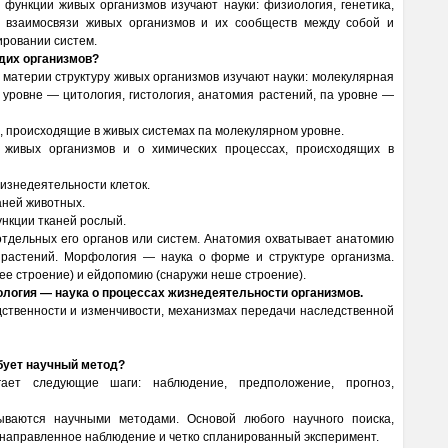
 функции живых организмов изучают науки: физиология, генетика,
о взаимосвязи живых организмов и их сообществ между собой и
ировании систем.
идих организмов?
материи структуру живых организмов изучают науки: молекулярная
м уровне — цитология, гистология, анатомия растений, па уровне —
 происходящие в живых системах па молекулярном уровне.
 живых организмов и о химических процессах, происходящих в
жизнедеятельности клеток.
аней животных.
ункции тканей рослый.
отдельных его органов или систем. Анатомия охватывает анатомию
растений. Морфология — наука о форме и структуре организма.
е строение) и ейдопомию (снаружи неше строение).
иология — наука о процессах жизнедеятельности организмов.
дственности и изменчивости, механизмах передачи наследственной
бует научный метод?
ает следующие шаги: наблюдение, предположение, прогноз,
ваются научными методами. Основой любого научного поиска,
енаправленное наблюдение и четко спланированный эксперимент.