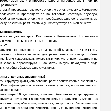
фотоэлементов, и в процессе работы нагреваются. В чем их
— различие?
который превращает световую энергию в электрическую. Компьютер
оэлемента и превращает ее па тепловую, световую, звуковую,
особны поглощать энергию и преобразовывать ее в другие виды
росту, развитию, размножению, у них отсутствует обмен веществ.
пы организмов?
ятся на две империи: Клеточные и Неклеточные. К клеточным
бы и Животные. К Неклитынных — вирусы.
ться?
низмов, которые состоят из нуклеиновой кислоты (ДНК или РНК) и
ственного обмена веществ, для размножения используют обмен
гию. Могут существовать только как внутриклеточные паразиты и не
 в которых паразитируют. ПЬза клетки вирусы находятся в виде
ны способны образовывать кристаллы.
тся на отдельные дисциплины?
сти, структуру, функционирование, рост, происхождение, эволюцию и
. Классифицирует и описывает живые существа, происхождение их
ужающей средой.
ньшей мере 50 дисциплин, которые объединяют в три группы с
руктура, функции. Разнообразие живых организмов изучают так
ология, микробиология, микология, вирусология, бактериология.
молекулярная биология, биохимия, генетика, цитология, гистология,