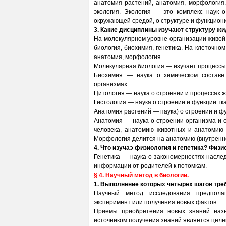
анатомия растений, анатомия, морфология.
экология. Экология — это комплекс наук 
окружающей средой, о структуре и функцион
3. Какие дисциплины изучают структуру ж
На молекулярном уровне организации живой 
биология, биохимия, генетика. На клеточно
анатомия, морфология.
Молекулярная биология — изучает процессы,
Биохимия — наука о химическом составе
организмах.
Цитология — наука о строении и процессах 
Гистология — наука о строении и функции тк
Анатомия растений — паука) о строении и ф
Анатомия — наука о строении организма и 
человека, анатомию животных и анатомию 
Морфология делится на анатомию (внутренне
4. Что изучаэ физиология и гепетика? Физ
Генетика — наука о закономерностях насле
информации от родителей к потомкам.
§ 4. Научный метод в биологии.
1. Выполнение которых четырех шагов тре
Научный метод исследования предполаг
эксперимент или получения новых фактов.
Приемы приобретения новых знаний назы
источником получения знаний является цел