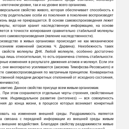
клеточном уровне, так и на уровне всего организма.
ерсальное свойство живого, которая обеспечивает способность к
ству родительские особи из поколения в поколение воспроизводят
жизнь вида не прекращается. В основе самовоспроизведения лежит
лекулы, которая хранит наследственную информацию, на основе
яется в точности копирования сравнительно стабильной молекулы
ного самовоспроизведения (явление наследственности).
изводство в живых организмах происходит не как механическое
есением изменений (аксиома Ч. Дарвина). Неизбежность таких
х свойств молекулы ДНК. Любой молекуле, особенно достаточно
уща лишь относительная, то есть ограничена степень стабильности.
рные изменения в результате движения атомов и молекул. Если эти
, они многократно усиливаются (аксиома Тимофєсва-Ресовського) и
тате самовоспроизведения по матричным принципом.
Конвариантна
твенной передачи дискретных отклонений от исходного состояния,
менчивости).
азвитию. Данное свойство присуще всем живым организмам.
. При этом сохраняются отдельные черты строения, свойственные
тием. Индивидуальное развитие (онтогенез) — вся совокупность
ния до конца жизни, в процессе которых возникает конкретный
вать на изменения внешней среды. Раздражимость является
Она связана с передачей информации из внешней среды живым
а внешние воздействия. Благодаря свойству раздражимости живые