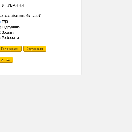
ПИТУВАННЯ
о вас цікавить більше?
ГДЗ
Підручники
Зошити
Реферати
Голосувати
Результати
Архів