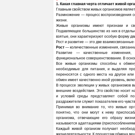
1. Какая главная черта отличает живой орг
Главным свойством живых организмов являет
Размножение — процесс воспроизведения с
жизни.
Живые организмы имеют признаки и сво
Подавляющее большинство из них в отдельно
взятые, они характеризуют особую форму д
Рост и развитие — это две взаимосвязанные 
Рост
— количественные изменения, связанны
Развитие — качественные изменения,
функциональное совершенствование. В основ
Все живые организмы способны к обмен
необходимые для питания, и выделяя про
переносятся с одного места на другое или 
обмен имеет качественно иной уровень, вклю
В процессе эволюции у живых организмов в
внешние воздействия. Это свойство носит 
и условий среды представляет собой п
раздражители служит показателем его чувст
Принимая во внимание то, что живые ор
понятно, что они могут к нему приспосаб
организма, отвечающие его образу жизн
называются адаптациями (приспособлениями
Каждый живой организм получает необхо
жизнедеятельности. К процессам обмена вещ