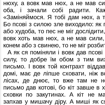
нюху, а вовк мав нюх, а не мав си
оба, і зачали собі радити. Ка
«Заміняймося. Я тобі дам нюх, а т
Бо псові з силою зле виходило: як 
або худоба, то пес не міг дослідити
вовк хоть мав нюх, а не мав сили,
конем або з свинею, то не міг розби
А як ся поміняли і вовк дав псові 
силу, то добре їм обом з тим ви
письмо. І вовк той контрахт віддав
домі, має де ліпше сховати, ніж в
лісах, де днює, то вже там не н
письмо дав котові, бо кіт завше в х
сховки по закутинах. А кіт не м
запхав у мишачу діру. А миші як ся