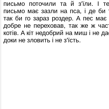
письмо поточили та й з'їли. І т
письмо має зазли на пса, і де би 
так би го зараз роздер. А пес має
добре не переховав, так же ж ча
котів. А кіт недобрий на миш і не да
доки не зловить і не з'їсть.