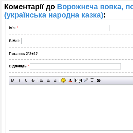
Коментарії до
Ворожнеча вовка, пс
(українська народна казка)
:
Ім'я:
*
E-Mail:
Питання:
2*2+2?
Відповідь:
*