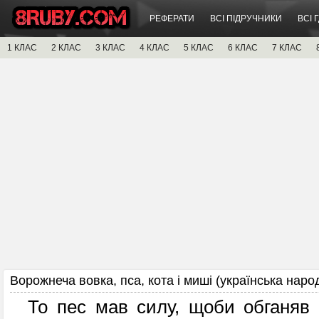
РЕФЕРАТИ
ВСІ ПІДРУЧНИКИ
ВСІ 
1 КЛАС
2 КЛАС
3 КЛАС
4 КЛАС
5 КЛАС
6 КЛАС
7 КЛАС
Ворожнеча вовка, пса, кота і миші (українська наро
То пес мав силу, щоби обганяв о