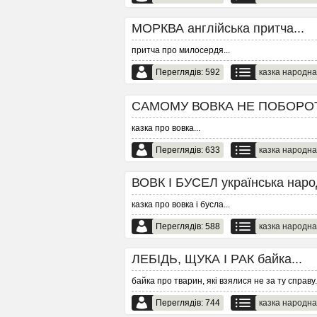
МОРКВА англійська притча...
притча про милосердя
...
Переглядів: 592
казка народна
САМОМУ ВОВКА НЕ ПОБОРОТИ б
казка про вовка
...
Переглядів: 633
казка народна
ВОВК І БУСЕЛ українська народ
казка про вовка і бусла
...
Переглядів: 588
казка народна
ЛЕБІДЬ, ЩУКА І РАК байка...
байка про тварин, які взялися не за ту справу
.
Переглядів: 744
казка народна