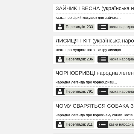
ЗАЙЧИК І ВЕСНА (українська на
казка про сірий кожушок для зайчика
...
Переглядів: 233
казка народна
ЛИСИЦЯ І КІТ (українська народ
казка про мудрого кота і хитру лисицю
...
Переглядів: 236
казка народна
ЧОРНОБРИВЦІ народна легенд
народна легенда про чорнобривці
...
Переглядів: 791
казка народна
ЧОМУ СВАРЯТЬСЯ СОБАКА З К
народна легенда про ворожнечу собак і котів
.
Переглядів: 811
казка народна