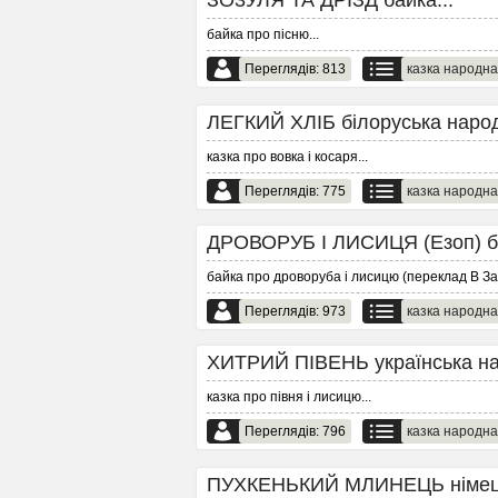
ЗО3УЛЯ ТА ДРІЗД байка...
байка про пісню
...
Переглядів: 813
казка народна
ЛЕГКИЙ ХЛІБ білоруська народн
казка про вовка і косаря
...
Переглядів: 775
казка народна
ДРОВОРУБ І ЛИСИЦЯ (Езоп) ба
байка про дроворуба і лисицю (переклад В За
Переглядів: 973
казка народна
ХИТРИЙ ПІВЕНЬ українська нар
казка про півня і лисицю
...
Переглядів: 796
казка народна
ПУХКЕНЬКИЙ МЛИНЕЦЬ німецьк