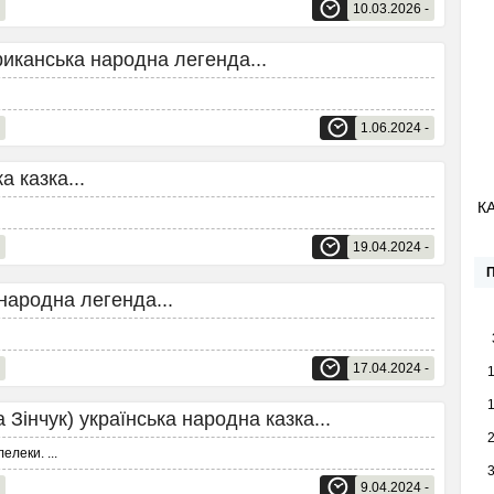
10.03.2026 -
анська народна легенда...
1.06.2024 -
казка...
К
19.04.2024 -
родна легенда...
17.04.2024 -
нчук) українська народна казка...
 лелеки.
...
9.04.2024 -