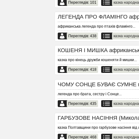
Переглядів: 101
казка народна
ЛЕГЕНДА ПРО ФЛАМІНГО африк
африканська легенда про птахів фламінго
...
Переглядів: 438
казка народна
КОШЕНЯ І МИШКА африканська 
казка про кінець дружби кошеняти й мишки
...
Переглядів: 418
казка народна
ЧОМУ СОНЦЕ БУВАЄ СУМНЕ на
легенда про брата, сестру і Сонце
...
Переглядів: 435
казка народна
ГАРБУЗОВЕ НАСІННЯ (Микола Зі
казка Полтавщини про гарбузове насіння від
Переглядів: 468
казка народна