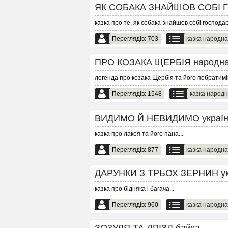
ЯК СОБАКА ЗНАЙШОВ СОБІ ГО
казка про те, як собака знайшов собі господа
Переглядів: 703
казка народна
ПРО КОЗАКА ЩЕРБІЯ народна 
легенда про козака Щербія та його побратимі
Переглядів: 1548
казка народ
ВИДИМО Й НЕВИДИМО українсь
казка про лакея та його пана
...
Переглядів: 877
казка народна
ДАРУНКИ З ТРЬОХ ЗЕРНИН укра
казка про бідняка і багача
...
Переглядів: 960
казка народна