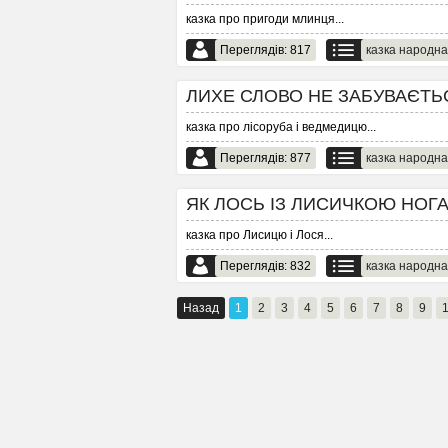
казка про пригоди млинця
...
Переглядів: 817
казка народна
ЛИХЕ СЛОВО НЕ ЗАБУВАЄТЬСЯ 
казка про лісоруба і ведмедицю
...
Переглядів: 877
казка народна
ЯК ЛОСЬ ІЗ ЛИСИЧКОЮ НОГАМИ
казка про Лисицю і Лося
...
Переглядів: 832
казка народна
Назад
1
2
3
4
5
6
7
8
9