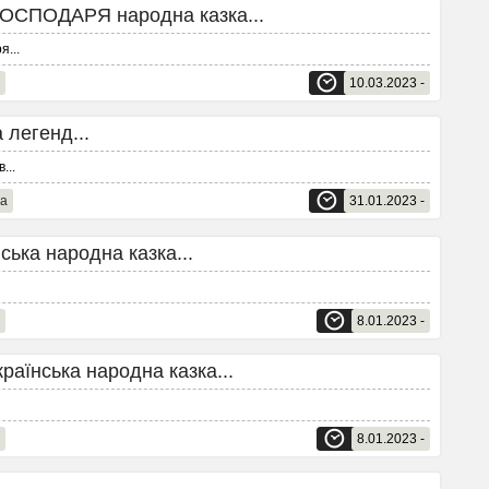
СПОДАРЯ народна казка...
ря
...
10.03.2023 -
легенд...
в
...
на
31.01.2023 -
ка народна казка...
8.01.2023 -
їнська народна казка...
8.01.2023 -