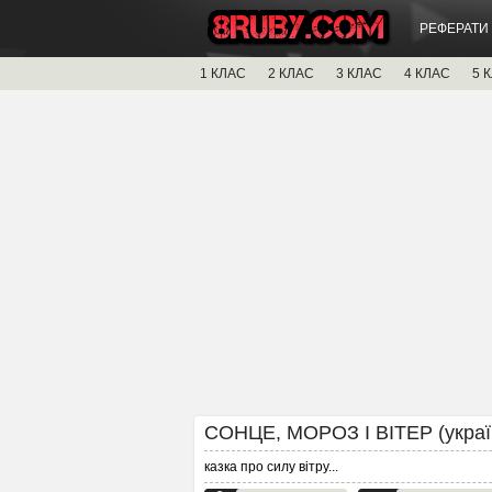
РЕФЕРАТИ
1 КЛАС
2 КЛАС
3 КЛАС
4 КЛАС
5 
СОНЦЕ, МОРОЗ І ВІТЕР (україн
казка про силу вітру
...