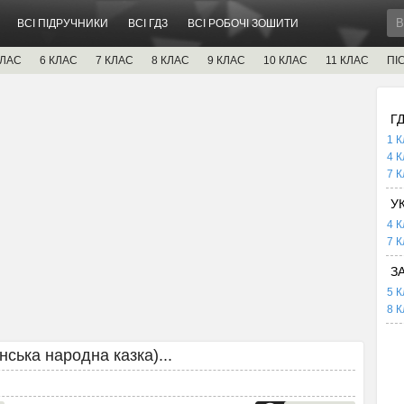
ВСІ ПІДРУЧНИКИ
ВСІ ГДЗ
ВСІ РОБОЧІ ЗОШИТИ
КЛАС
6 КЛАС
7 КЛАС
8 КЛАС
9 КЛАС
10 КЛАС
11 КЛАС
ПІ
Г
1 К
4 К
7 К
У
4 К
7 К
З
5 К
8 К
ська народна казка)...