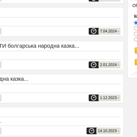
О
Щ
7.04.2024 -
олгарська народна казка...
2.01.2024 -
на казка...
1.12.2023 -
..
14.10.2023 -