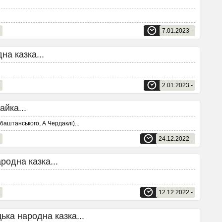
7.01.2023 -
а казка...
2.01.2023 -
йка...
баштанського, А Чердаклі)
...
24.12.2022 -
одна казка...
12.12.2022 -
а народна казка...