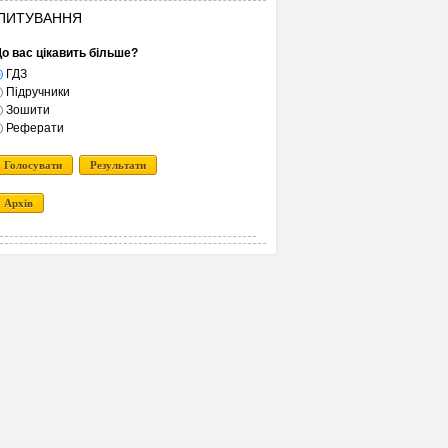
ПИТУВАННЯ
о вас цікавить більше?
ГДЗ
Підручники
Зошити
Реферати
Голосувати
Результати
Архів