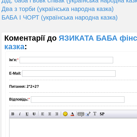
Дід, баба і вовк співак (українська народна каз
Два з торби (українська народна казка)
БАБА І ЧОРТ (українська народна казка)
Коментарії до
ЯЗИКАТА БАБА фінс
казка
:
Ім'я:
*
E-Mail:
Питання:
2*2+2?
Відповідь:
*