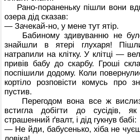
Рано-пораненьку пішли вони вдво
озе­ра дід сказав:
— Зачекай-но, у мене тут ятір.
Бабиному здивуванню не було
знайш­ли в ятері глухаря! Піш
натрапили на кліт­ку. У клітці — ве
привів бабу до скар­бу. Гроші скл
поспішили додому. Коли повернулис
кортіло розповісти комусь про зн
пустив.
Перегодом вона все ж вислизн
встигла добігти до сусідів, я
страшенний ґвалт, і дід гукнув бабі:
— Не йди, бабусенько, хіба не чуєш,
ловіка!