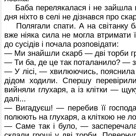
Баба перелякалася і не зайшла в
дня ніхто в селі не дізнався про ска
Полягали спати. А на світанку ба
вже ніяка сила не могла втримати 
до сусі­дів і почала розповідати:
— Ми знайшли скарб — дві торби г
— Ти ба, де це так поталани­ло? — з
— У лісі, — хвилюючись, поясни­ла
дідом ходили. Спершу перевірили
вийняли глухаря, а із клітки — щу­к
далі...
— Вигадуєш! — перебив її го­спод
полюють на глухаря, а кліткою не л
— Саме так і було, — заспереча­л
склали гроші у дві торби. Поверну