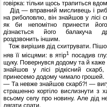
говірка: тільки щось трапиться вдом
Дід — вправний мисливець і риба
на риболовлю, він знайшов у лісі с
як би непомітно принести йог
дізнається його балакуча др
роздзвонить іншим.
Тож вирішив дід схитрувати. Пішов
1
няв її місцями: в ятір
посадив глух
щу­ку. Повернувся додому та й каже 
знайшов у лісі рідкісний скарб,
принесемо додому чимало грошей.
— Та невже знайшов скарб?! — вигу
страшенно кортіло вислизнути з х
всьому селу про новину. Але дід не 
ляга­ти спати.