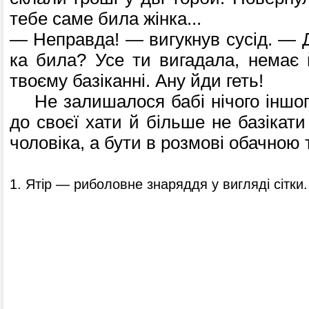
тебе саме била жінка...
— Неправда! — вигукнув сусід. — Д
ка била? Усе ти вигадала, немає 
твоєму базіканні. Ану йди геть!
Не залишалося бабі нічого іншого
до своєї хати й більше не базікати
чолові­ка, а бути в розмові обачною
1. Ятір — риболовне знаряддя у вигляді сітки.