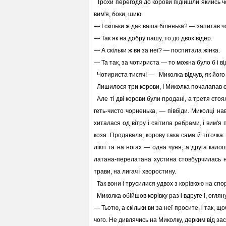
Трохи перегодя до корови підійшли якийсь чо
вим'я, боки, шию.
— І скільки ж дає ваша біленька? — запитав ч
— Так як на добру пашу, то до двох відер.
— А скільки ж ви за неї? — поспитала жінка.
— Та так, за чотириста — то можна було б і ві
Чотириста тисяч! — Миколка відчув, як його д
Лишилося три корови, І Миколка почалапав с
Але ті дві корови були продані, а третя стоял
геть-чисто чорненька, — півбіди. Миколці на
хиталася од вітру і світила ребрами, і вим'я 
коза. Продавала, корову така сама й тіточка:
лікті та на ногах — одна чуня, а друга калош
латана-перелатана хустина стовбурчилась на
трави, на лигач і хворостину.
Так вони і трусилися удвох з корівкою на спор
Миколка обійшов корівку раз і вдруге і, огл
— Тьотю, а скільки ви за неї просите, і так, що
чого. Не дивлячись на Миколку, дерким від за