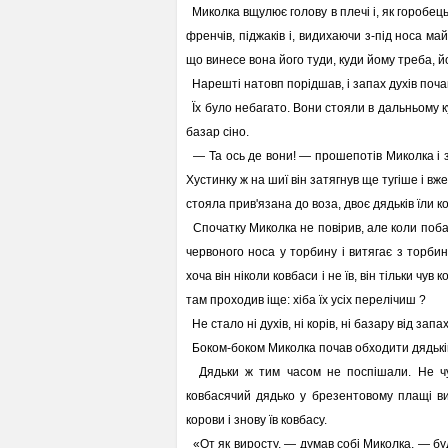
Миколка вщулює голову в плечі і, як горобець
френчів, піджаків і, видихаючи з-під носа ма
що винесе вона його туди, куди йому треба, й
Нарешті натовп порідшав, і запах духів почав
Їх було небагато. Вони стояли в дальньому ку
базар сіно.
— Та ось де вони! — прошепотів Миколка і з
Хустинку ж на шиї він затягнув ще тугіше і вже
стояла прив'язана до воза, двоє дядьків їли к
Спочатку Миколка не повірив, але коли побач
червоного носа у торбину і витягає з торби
хоча він ніколи ковбаси і не їв, він тільки чув
там проходив іще: хіба їх усіх перелічиш ?
Не стало ні духів, ні корів, ні базару від запах
Боком-боком Миколка почав обходити дядьків, 
Дядьки ж тим часом не поспішали. Не чут
ковбасячий дядько у брезентовому плащі ви
корови і знову їв ковбасу.
«От як виросту, — думав собі Миколка, — буду 