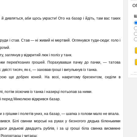
О
Щ
 й дивляться, аби щось украсти! Ото на базар і йдіть, там вас таких
руди і став. Став — ні живий ні мертвий. Оглянувся туди-сюди: голо і
рілий.
 заглянув у відкритий люк і поліз у танк.
ачки перев'язаних грошей. Порахувавши пачку до пачки, — татова
вісті тисяч, як є, — заховав гроші і вигулькнув із танка.
ою ще добрих коней. На возі, накритому брезентом, сиділи в
 потім зіскочив із танка і назирці потьопав за ними.
 і перед Миколкою відкрився базар.
 з грішми і полетів униз, на базар, — шапка з голови мало не впала.
вся. Білі свинки морські на руках у безногого дядька біленькими
аси дядькові двадцять рублів, і за ці гроші біла свинка висмикне
. Розгортаєш і читаєш: