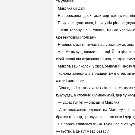
та уламків.
Миколка біг далі.
На перехресті двох таких мертвих вулиць він 
Почулася тупотнява, і знизу від ріки висунул
Вели колону наші хлопці, майже хлопчики,
брезентовими поясами.
Німецькі руки тягнулися від утоми аж до землі
Але Миколку цікавили не німці. Його цікавил
сірій шапці під червоною зіркою, сподіваючись
Микола забіг колоні у хвіст, обігнув її і знову
Колона завернула з райцентру в степ, звідки
хатки і землянки.
Біля однієї з таких хаток-ліплянок Миколка 
кукурудзу, а хлопчик, більшенький, дер ту куку
— Здрастуйте! — сказав їм Миколка.
Діти полохливо підняли на Миколку очі, пом
братик-млинар, крекчучи, поніс за нею і дертк
На порозі з'явилася жінка. Руки її по лікті були
— Тьотю, а де тут у вас базар?