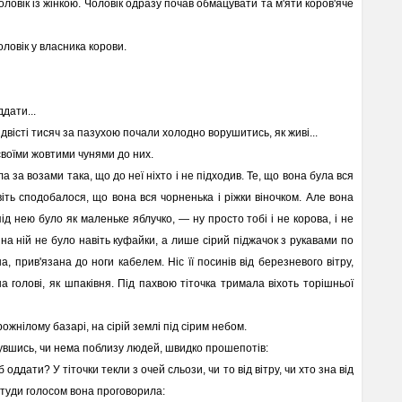
ловік із жінкою. Чоловік одразу почав обмацувати та м'яти коров'яче
оловік у власника корови.
ддати...
вісті тисяч за пазухою почали холодно ворушитись, як живі...
воїми жовтими чунями до них.
а за возами така, що до неї ніхто і не підходив. Те, що вона була вся
віть сподобалося, що вона вся чорненька і ріжки віночком. Але вона
під нею було як маленьке яблучко, — ну просто тобі і не корова, і не
 на ній не було навіть куфайки, а лише сірий піджачок з рукавами по
а, прив'язана до ноги кабелем. Ніс її посинів від березневого вітру,
 голові, як шпаківня. Під пахвою тіточка тримала віхоть торішньої
ожнілому базарі, на сірій землі під сірим небом.
янувшись, чи нема поблизу людей, швидко прошепотів:
б оддати? У тіточки текли з очей сльози, чи то від вітру, чи хто зна від
студи голосом вона проговорила: