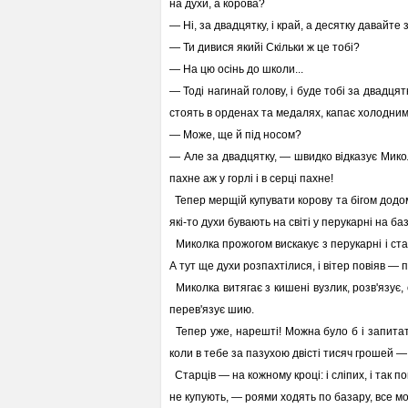
на духи, а корова?
— Ні, за двадцятку, і край, а десятку давайте з
— Ти дивися якийі Скільки ж це тобі?
— На цю осінь до школи...
— Тоді нагинай голову, і буде тобі за двадцят
стоять в орденах та медалях, капає холодни
— Може, ще й під носом?
— Але за двадцятку, — швидко відказує Миколк
пахне аж у горлі і в серці пахне!
Тепер мерщій купувати корову та бігом додом
які-то духи бувають на світі у перукарні на баз
Миколка прожогом вискакує з перукарні і ста
А тут ще духи розпахтілися, і вітер повіяв — 
Миколка витягає з кишені вузлик, розв'язує,
перев'язує шию.
Тепер уже, нарешті! Можна було б і запитати
коли в тебе за пазухою двісті тисяч грошей 
Старців — на кожному кроці: і сліпих, і так по
не купують, — роями ходять по базару, все м