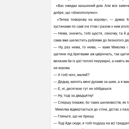
«Вас ожидає казьонний дом. Але все закінч
добре, що «благополучно».
«Тепер поворожу на корову», — думає Мик
хустинами по самі очі тітки і разом з ним уго
— Нема, значить, тобі щастя, синочку, та й д
сама вже шелестить рублями до безногого дя
— Ну, раз нема, то нема, — каже Миколка і 
щетини під бритвами аж цвірінчать, так щети
вилазив би із цієї теплої перукарні, а навіть 
не корова.
— А тобі чого, малий?
— Дядьку, капніть мені духами за шию, а я вам
— Е, ні, десяткою тут не обійдешся.
— Ну, тоді за двадцятку!
— Спершу покажи, бо таких шелихвостів, як т
Миколка відвертається до стіни, дістає з паз
— Гляньте, що не брешу.
— Тоді йди сюди, я тобі подушу на всі тридцят