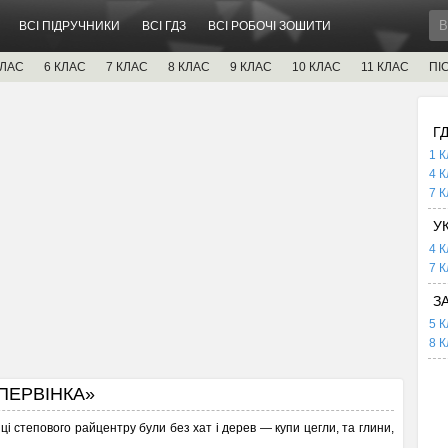
ВСІ ПІДРУЧНИКИ
ВСІ ГДЗ
ВСІ РОБОЧІ ЗОШИТИ
КЛАС
6 КЛАС
7 КЛАС
8 КЛАС
9 КЛАС
10 КЛАС
11 КЛАС
ПІ
Г
1 К
4 К
7 К
У
4 К
7 К
З
5 К
8 К
ПЕРВІНКА»
і степового райцентру були без хат і дерев — купи цегли, та глини,