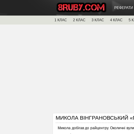
РЕФЕРАТИ
1 КЛАС
2 КЛАС
3 КЛАС
4 КЛАС
5 
МИКОЛА ВІНГРАНОВСЬКИЙ «
Микола добігав до райцентру. Околичні вулиц