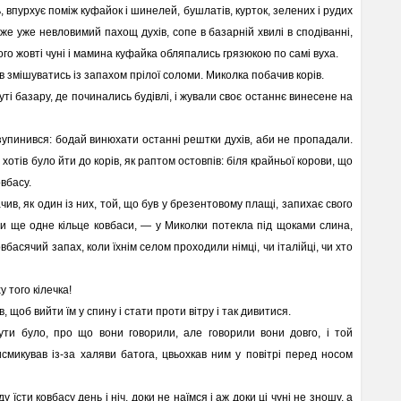
, впурхує поміж куфайок і шинелей, бушлатів, курток, зелених і рудих
йже уже невловимий пахощ духів, сопе в базарній хвилі в сподіванні,
ого жовті чуні і мамина куфайка обляпались грязюкою по самі вуха.
 змішуватись із запахом прілої соломи. Миколка побачив корів.
ті базару, де починались будівлі, і жували своє останнє винесене на
упинився: бодай винюхати останні рештки духів, аби не пропадали.
 хотів було йти до корів, як раптом остовпів: біля крайньої корови, що
овбасу.
ив, як один із них, той, що був у брезентовому плащі, запихає свого
ни ще одне кільце ковбаси, — у Миколки потекла під щоками слина,
 ковбасячий запах, коли їхнім селом проходили німці, чи італійці, чи хто
у того кілечка!
щоб вийти їм у спину і стати проти вітру і так дивитися.
и було, про що вони говорили, але говорили вони довго, і той
смикував із-за халяви батога, цвьохкав ним у повітрі перед носом
їсти ковбасу день і ніч, доки не наїмся і аж доки ці чуні не зношу, а