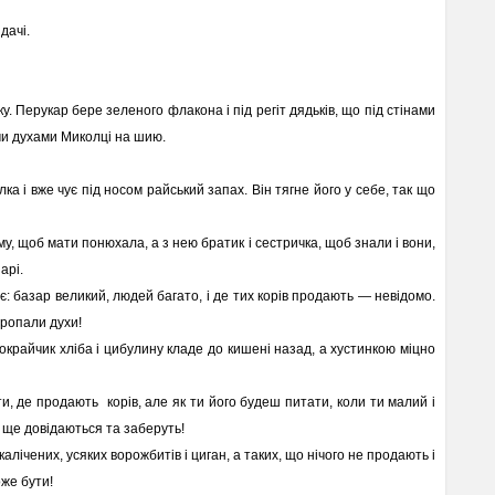
дачі.
ку. Перукар бере зеленого флакона і під регіт дядьків, що під стінами
ми духами Миколці на шию.
а і вже чує під носом райський запах. Він тягне його у себе, так що
у, щоб мати понюхала, а з нею братик і сестричка, щоб знали і вони,
арі.
є: базар великий, людей багато, і де тих корів продають — невідомо.
пропали духи!
 окрайчик хліба і цибулину кладе до кишені назад, а хустинкою міцно
, де продають корів, але як ти його будеш питати, коли ти малий і
— ще довідаються та заберуть!
калічених, усяких ворожбитів і циган, а таких, що нічого не продають і
оже бути!