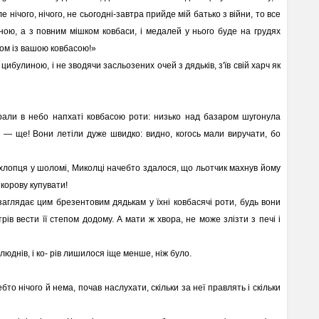
ле нічого, нічого, не сьогодні-завтра прийде мій батько з війни, то все
ною, а з повним мішком ковбаси, і медалей у нього буде на грудях
зом із вашою ковбасою!»
цибулиною, і не зводячи засльозених очей з дядьків, з'їв свій харч як
али в небо напхаті ковбасою роти: низько над базаром шугонула
м — ще! Вони летіли дуже швидко: видно, когось мали виручати, бо
 хлопця у шоломі, Миколці начебто здалося, що льотчик махнув йому
 корову купувати!
заглядає цим брезентовим дядькам у їхні ковбасячі роти, будь вони
рів вести її степом додому. А мати ж хвора, не може злізти з печі і
юднів, і ко- рів лишилося іще менше, ніж було.
бто нічого й нема, почав наслухати, скільки за неї правлять і скільки