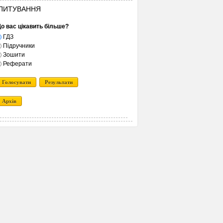
ПИТУВАННЯ
о вас цікавить більше?
ГДЗ
Підручники
Зошити
Реферати
Голосувати
Результати
Архів