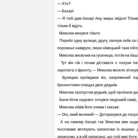
— Хто?
— Базарі
— Я тобі дам базарі Ану, марш звідси! Тільки
тільки й ждуть.
Миколка кинувся тікати.
Перебіг одну вулицю, другу, лапнув себе за г
порожньо навкруги, лише німецький танк обго
Миколка вискочив на гусеницю, потім на башту,
Тут він сів і почав діставати з пазухи п
зарплата з фронту, — Мнколка весело зітхнув: д
Вулицею проїжджав віз, запряжений пар
брезентових плащах двоє дядьків.
Миколка пропустив дядьків, щоб проїхали далі,
Їхали-бігли недовго: почувся людський гамір,
Миколка обвів його очима і сказав:
— Ого, який великий! — Доторкнувся до пазухи
А на самому базарі так Миколка вже надиви
пнсочками витягують записочки із кошика: д
записочку, а в ній написано, що тобі має бути