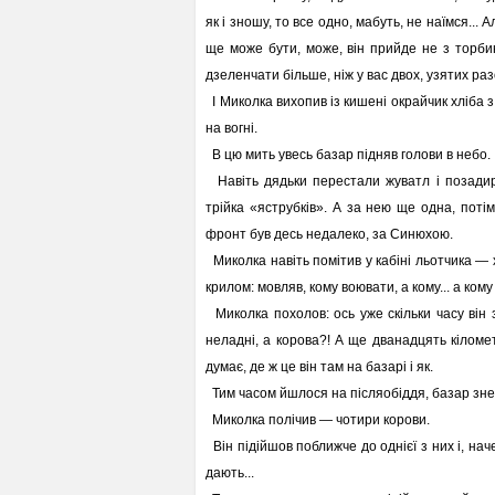
як і зношу, то все одно, мабуть, не наїмся... А
ще може бути, може, він прийде не з торби
дзеленчати більше, ніж у вас двох, узятих ра
І Миколка вихопив із кишені окрайчик хліба з 
на вогні.
В цю мить увесь базар підняв голови в небо.
Навіть дядьки перестали жуватл і позадир
трійка «яструбків». А за нею ще одна, поті
фронт був десь недалеко, за Синюхою.
Миколка навіть помітив у кабіні льотчика —
крилом: мовляв, кому воювати, а кому... а кому
Миколка похолов: ось уже скільки часу він 
неладні, а корова?! А ще дванадцять кіломет
думає, де ж це він там на базарі і як.
Тим часом йшлося на післяобіддя, базар знел
Миколка полічив — чотири корови.
Він підійшов поближче до однієї з них і, наче
дають...