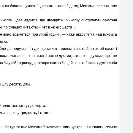
иться благополучно». Що за «казьонний дом», Миколка не знає, але
олка і дає дядькові ще двадцять. Миколку обступають закутані
лос по складах читають: «Нет в жізні сщастя».
е воно візьметься при лихій годині, — каже якась тітка над вухом, а
дька.
йде до перукарні, туди, де милять милом, точать бритви об паски і
нам голитись не хочеться. І пахне духами, так пахне духами, що і не
жив би у ній і з ранку до вечора нюхав би цей золотий запах духів, якби
 цілу десятку дам.
и, вештається тут до чорта.
ухи червону тридцятку і каже:
ь. От тут-то вже Миколка й злякався: викинув гроші на свинки, викине