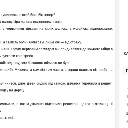
зупинився: в який його бік тепер?
а голову сіра колона полонених німців.
 з червоними зірками на сірих шапках, у куфайках, підперезаних
, а замість облич були самі лише очі — від страху.
и наші. Сухим нервовим поглядом він придивлявся до кожного бійця в
К
 зустріти кого треба.
 побіг під гору, але бажаного обличчя не було.
 прибіг Миколка, а сам він тим часом, зітерши шапкою піт, побіг на
зупинився. Двоє дітей сиділо під стіною: дівчинка теребила в решеті
рудзу на дертці.
овчали, а потім дівчинка підхопила решето і щезла в ліплянці. Її
у.
 в глині.