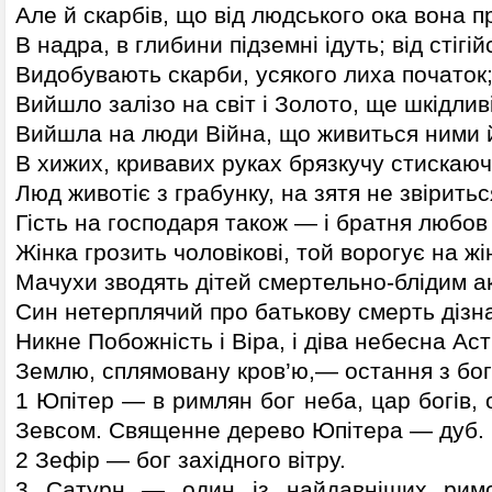
Але й скарбів, що від людського ока вона 
В надра, в глибини підземні ідуть; від стігі
Видобувають скарби, усякого лиха початок
Вийшло залізо на світ і Золото, ще шкідли
Вийшла на люди Війна, що живиться ними 
В хижих, кривавих руках брязкучу стискаю
Люд животіє з грабунку, на зятя не звірить
Гість на господаря також — і братня любо
Жінка грозить чоловікові, той ворогує на жі
Мачухи зводять дітей смертельно-блідим а
Син нетерплячий про батькову смерть дізн
Никне Побожність і Віра, і діва небесна А
Землю, сплямовану кров’ю,— остання з бог
1 Юпітер — в римлян бог неба, цар богів, 
Зевсом. Священне дерево Юпітера — дуб.
2 Зефір — бог західного вітру.
3 Сатурн — один із найдавніших римсь