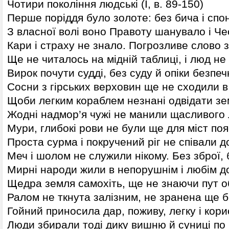
Чотири покоління людські (І, в. 89-150)
Перше поріддя було золоте: без бича і спо
З власної волі воно Правоту шанувало і Че
Кари і страху не знало. Погрозливе слово 
Ще не читалось на мідній таблиці, і люд н
Вирок почути судді, без суду й опіки безпеч
Сосни з гірських верховин ще не сходили в 
Щоби легким кораблем незнані одвідати зе
Жодні надмор’я чужі не манили щасливого 
Мури, глибокі рови не були ще для міст по
Проста сурма і покручений ріг не співали д
Меч і шолом не служили нікому. Без зброї, 
Мирні народи жили в непорушнім і любім до
Щедра земля самохіть, ще не знаючи пут об
Ралом не ткнута залізним, не зранена ще 
Гойний приносила дар, поживу, легку і кори
Люди збирали тоді дику вишню й суниці по 