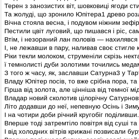
Терен з занозистих віт, шовковиці ягоди сти
Та жолуді, що зронило Юпітера1 древо роз
Вічна стояла весна, і подувом ніжним зефі
Пестили цвіт луговий, що пишався і ріс, са
Втім, і незораний лан половів — нахилявся
І, не лежавши в пару, наливав своє стигле 
Ріки текли молоком, струменіли скрізь нект
ї темнолисті дуби золотими точились меда
З того ж часу, як, заславши Сатурна3 у Та
Владу Юпітер посів, то вже срібна пора, та
Гірша від золота, але цінніша від темної мід
Владар новий сколотив цілорічну Сатурнов
Літо додавши до неї, непевную Осінь і Зиму
І на чотири доби річний кругобіг поділивши.
Вперше тоді затремтіло повітря від суші та
І від холодних вітрів крижані позвисали бур