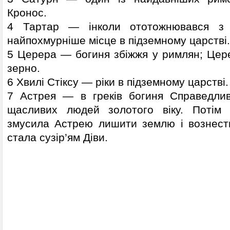
Кронос.
4 Тартар — інколи ототожнювався з 
найпохмурніше місце в підземному царстві
5 Церера — богиня збіжжя у римлян; Цер
зерно.
6 Хвилі Стіксу — ріки в підземному царстві.
7 Астрея — в греків богиня Справедлив
щасливих людей золотого віку. Потім л
змусила Астрею лишити землю і вознест
стала сузір’ям Діви.