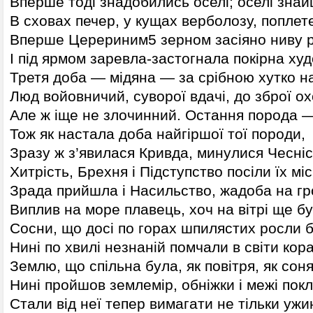
Вперше тоді знадобились оселі; оселі зна
В сховах печер, у кущах верболозу, поплет
Вперше Церериним5 зерном засіяно ниву 
І під ярмом заревла-застогнала покірна худ
Третя доба — мідяна — за срібною хутко н
Люд войовничий, суворої вдачі, до зброї ох
Але ж іще не злочинний. Остання порода —
Тож як настала доба найгіршої тої породи,
Зразу ж з’явилася Кривда, минулися Чесніс
Хитрість, Брехня і Підступство посіли їх мі
Зрада прийшла і Насильство, жадоба на гро
Виплив на море плавець, хоч на вітрі ще б
Сосни, що досі по горах шпилястих росли 
Нині по хвилі незнаній помчали в світи ко
Землю, що спільна була, як повітря, як сон
Нині пройшов землемір, обніжки і межі по
Стали від неї тепер вимагати не тільки ужи