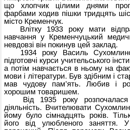
що хлопчик цілими днями проп
фарбами ходив пішки тридцять шіст
місто Кременчук.
Влітку 1933 року мати відпр
навчання у Кременчуцький медичн
невдовзі він покинув цей заклад.
1934 року Василь Сухомлинсь
підготовчі курси учительського інст
а потім навчається в ньому на факу
мови і літератури. Був здібним і ст
мав чудову пам’ять. Любив і ро
хорошим товаришем.
Від 1935 року розпочалася й
діяльність. Вчителювати Сухомлин
йому було сімнадцять років. Тільк
його від улюбленого заняття. 