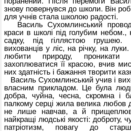
поранений. Після перемоги Васи
знову повернувся до школи. Він ро
для учнів стала школою радості.
Василь Сухомлинський проводи
краси в школі під голубим небом., н
садку, під гіллястою грушею. 
вихованців у ліс, на річку, на луки.
любити природу, проникати 
захоплюватися її красою, вчив мис
них здатність і бажання творити каз
Василь Сухомлинський учив і вихо
власним прикладом. Це була люди
добра, чуйна, чесна, скромна і б
палкому серці жила велика любов до
не лише навчав, а й прищеплюв
найкращі людські якості: доброту, ч
патріотизм, повагу до ста