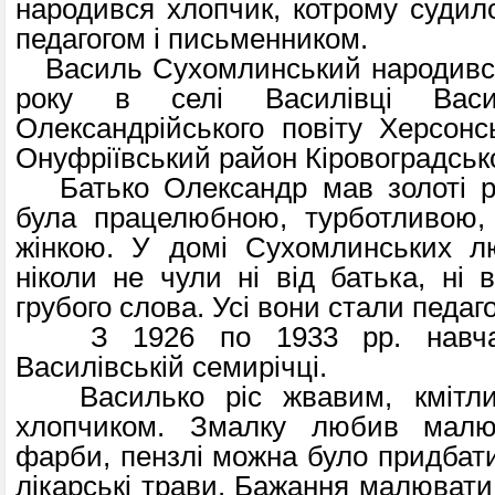
народився хлопчик, котрому судил
педагогом і письменником.
Василь Сухомлинський народився
року в селі Василівці Васил
Олександрійського повіту Херсонсь
Онуфріївський район Кіровоградсько
Батько Олександр мав золоті р
була працелюбною, турботливою, 
жінкою. У домі Сухомлинських лю
ніколи не чули ні від батька, ні 
грубого слова. Усі вони стали педаг
З 1926 по 1933 рр. навчав
Василівській семирічці.
Василько ріс жвавим, кмітли
хлопчиком. Змалку любив малю
фарби, пензлі можна було придбати
лікарські трави. Бажання малювати