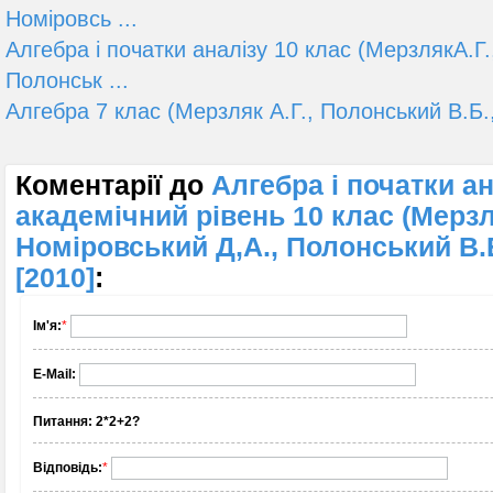
Номіровсь ...
Алгебра і початки аналізу 10 клас (МерзлякА.Г.
Полонськ ...
Алгебра 7 клас (Мерзляк А.Г., Полонський В.Б.,
Коментарії до
Алгебра і початки ан
академічний рівень 10 клас (Мерзл
Номіровський Д,А., Полонський В.Б
[2010]
:
Ім'я:
*
E-Mail:
Питання:
2*2+2?
Відповідь:
*