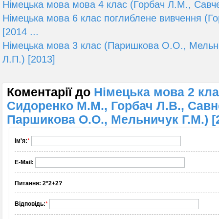
Німецька мова мова 4 клас (Горбач Л.М., Савче
Німецька мова 6 клас поглиблене вивчення (Гор
[2014 ...
Німецька мова 3 клас (Паришкова О.О., Мельн
Л.П.) [2013]
Коментарії до
Німецька мова 2 кла
Сидоренко M.М., Горбач Л.В., Савн
Паршикова О.О., Мельничук Г.М.) [
Ім'я:
*
E-Mail:
Питання:
2*2+2?
Відповідь:
*