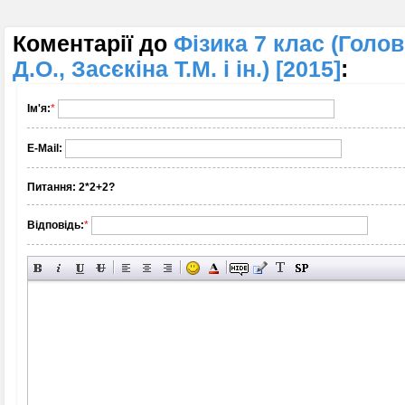
Коментарії до
Фізика 7 клас (Голов
Д.О., Засєкіна Т.М. і ін.) [2015]
:
Ім'я:
*
E-Mail:
Питання:
2*2+2?
Відповідь:
*