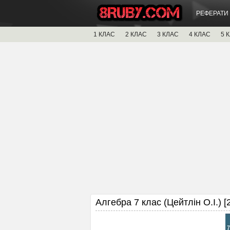
РЕФЕРАТИ
1 КЛАС
2 КЛАС
3 КЛАС
4 КЛАС
5 
Алгебра 7 клас (Цейтлін О.І.) [