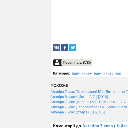
Переглядів: 8785
Категорія:
Підручники
»
Підручники 7 клас
ПОХОЖЕ
Алгебра 7 клас (Мальований Ю.І., Литвиненко Г.М
Алгебра 8 класс (Истер А.С.) [2016]
Алгебра 7 клас (Мерзляк А.Г., Полонський В.Б., 
Алгебра 7 клас (Тарасенкова Н.А., Богатирьова І.М
Алгебра 7 клас (Істер О.С.) [2015]
Коментарії до
Алгебра 7 клас (Цейтлін