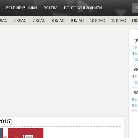
ВСІ ПІДРУЧНИКИ
ВСІ ГДЗ
ВСІ РОБОЧІ ЗОШИТИ
КЛАС
6 КЛАС
7 КЛАС
8 КЛАС
9 КЛАС
10 КЛАС
11 КЛАС
ПІ
Г
1 К
4 К
7 К
У
4 К
7 К
З
5 К
8 К
2015]