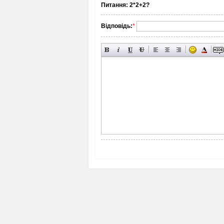
Питання:
2*2+2?
Відповідь:
*