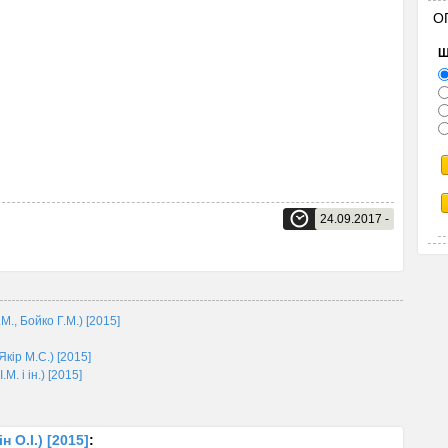
О
Щ
24.09.2017 -
., Бойко Г.М.) [2015]
Якір М.С.) [2015]
. і ін.) [2015]
 О.І.) [2015]
: