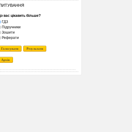
ПИТУВАННЯ
о вас цікавить більше?
ГДЗ
Підручники
Зошити
Реферати
Голосувати
Результати
Архів