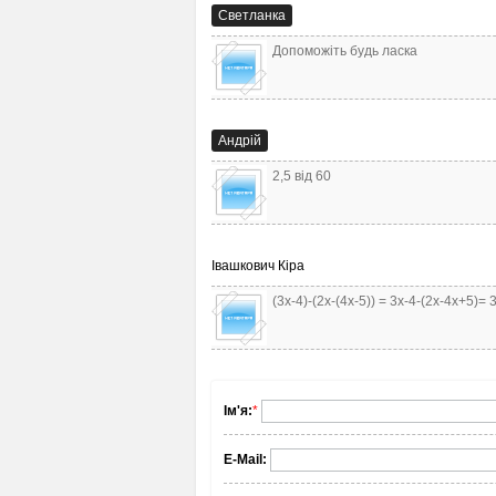
Светланка
Допоможіть будь ласка
Андрій
2,5 від 60
Івашкович Кіра
(3х-4)-(2х-(4х-5)) = 3х-4-(2х-4х+5)=
Ім'я:
*
E-Mail: