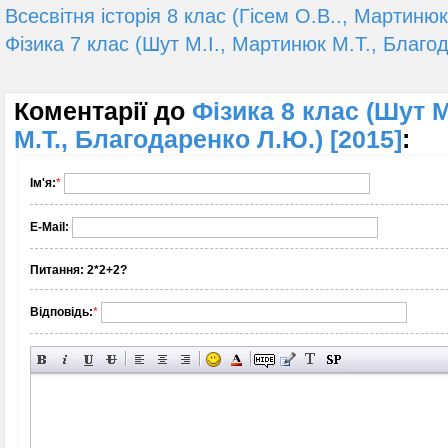
Всесвітня історія 8 клас (Гісем О.В.., Мартинюк
Фізика 7 клас (Шут М.І., Мартинюк М.Т., Благо
Коментарії до
Фізика 8 клас (Шут М
М.Т., Благодаренко Л.Ю.) [2015]
:
Ім'я:
*
E-Mail:
Питання:
2*2+2?
Відповідь:
*