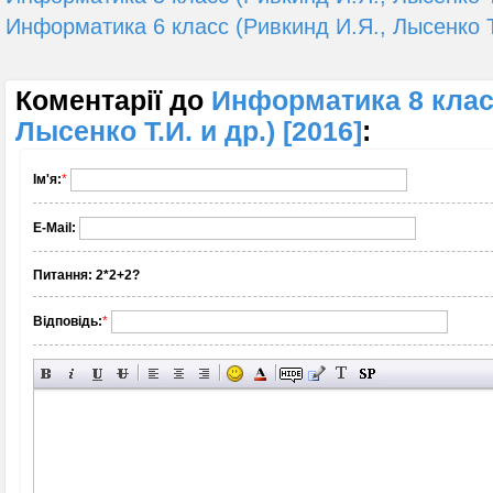
Информатика 6 класс (Ривкинд И.Я., Лысенко Т
Коментарії до
Информатика 8 клас
Лысенко Т.И. и др.) [2016]
:
Ім'я:
*
E-Mail:
Питання:
2*2+2?
Відповідь:
*