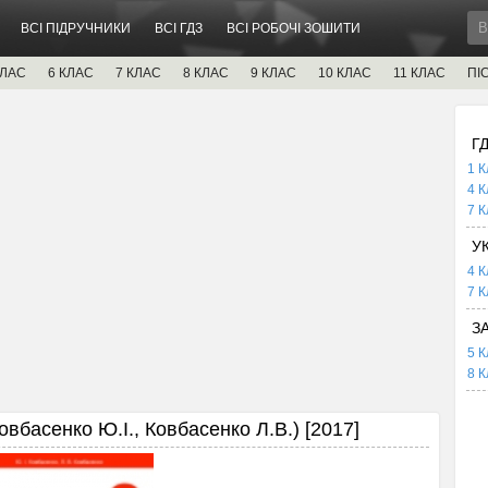
ВСІ ПІДРУЧНИКИ
ВСІ ГДЗ
ВСІ РОБОЧІ ЗОШИТИ
КЛАС
6 КЛАС
7 КЛАС
8 КЛАС
9 КЛАС
10 КЛАС
11 КЛАС
ПІ
Г
1 К
4 К
7 К
У
4 К
7 К
З
5 К
8 К
овбасенко Ю.І., Ковбасенко Л.В.) [2017]