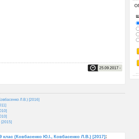
О
Щ
25.09.2017 -
Ковбасенко Л.В.) [2016]
011]
010]
010]
 [2015]
 клас (Ковбасенко Ю.І., Ковбасенко Л.В.) [2017]
: