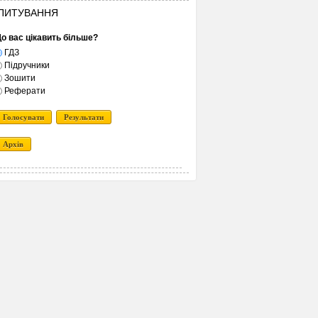
ПИТУВАННЯ
о вас цікавить більше?
ГДЗ
Підручники
Зошити
Реферати
Голосувати
Результати
Архів