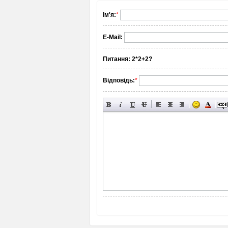
Ім'я:
*
E-Mail:
Питання:
2*2+2?
Відповідь:
*