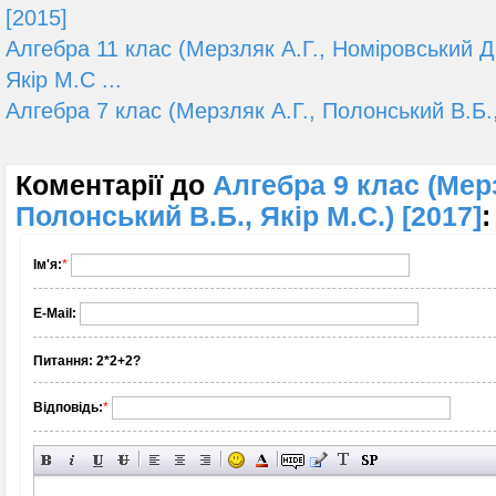
[2015]
Алгебра 11 клас (Мерзляк А.Г., Номіровський Д
Якір М.С ...
Алгебра 7 клас (Мерзляк А.Г., Полонський В.Б.,
Коментарії до
Алгебра 9 клас (Мерз
Полонський В.Б., Якір М.С.) [2017]
:
Ім'я:
*
E-Mail:
Питання:
2*2+2?
Відповідь:
*