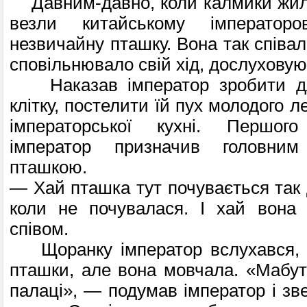
Давним-давно, коли калмики жили
везли китайському імператор
незвичайну пташку. Вона так співал
сповільнювало свій хід, дослуховуюч
Наказав імператор зробити дл
клітку, постелити їй пух молодого ле
імпера­торської кухні. Першог
імператор призна­чив головни
пташкою.
— Хай пташка тут почувається так до
коли не почувалася. І хай вона 
співом.
Щоранку імператор вслухався, ч
пташки, але вона мовчала. «Мабут
па­лаці», — подумав імператор і зве