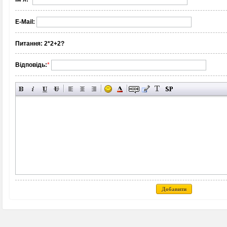
E-Mail:
Питання:
2*2+2?
Відповідь:
*
Добавити