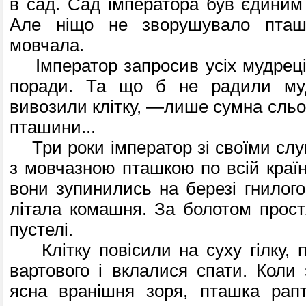
в сад. Сад імператора був єдиним 
Але ніщо не зворушувало пташ
мовчала.
Імператор запросив усіх мудреців
поради. Та що б не радили муд
вивозили клітку, —лише сумна сльо
пташини...
Три роки імператор зі своїми слуг
з мовчазною пташкою по всій країні
вони зупинились на березі гнилого
літала комашня. За болотом простя
пустелі.
Клітку повісили на суху гілку, п
вар­тового і вклалися спати. Коли
ясна вранішня зоря, пташка рапт