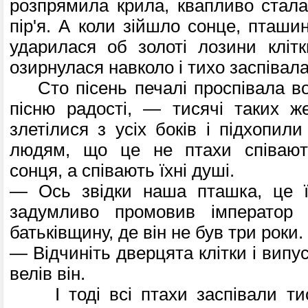
розпрями­ла крила, квапливо стал
пір'я. А коли зійшло сонце, пташин
ударилася об золоті лозини кліт
озирнулася навколо і тихо заспівала.
Сто пісень печалі проспівала во
пісню радості, — тисячі таких же
злетілися з усіх боків і підхопили
людям, що це не птахи співают
сонця, а співають їхні душі.
— Ось звідки наша пташка, це ї
задум­ливо промовив імператор
батьківщину, де він не був три роки.
— Відчиніть дверцята клітки і випус
велів він.
І тоді всі птахи заспівали тис