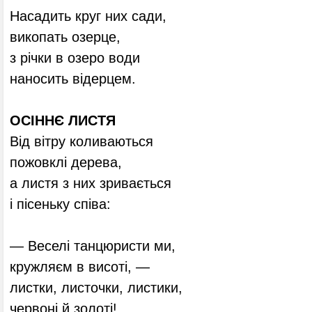
Насадить круг них сади,
викопать озерце,
з річки в озеро води
наносить відерцем.
ОСІННЄ
ЛИСТЯ
Від вітру коливаються
пожовклі дерева,
а листя з них зривається
і пісеньку співа:
— Веселі танцюристи ми,
кружляєм в висоті, —
листки, листочки, листики,
червоні й золоті!