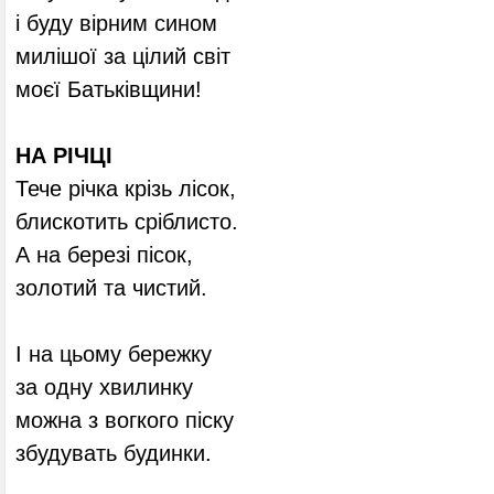
і буду вірним сином
милішої за цілий світ
моєї Батьківщини!
НА РІЧЦІ
Тече річка крізь лісок,
блискотить сріблисто.
А на березі пісок,
золотий та чистий.
І на цьому бережку
за одну хвилинку
можна з вогкого піску
збудувать будинки.