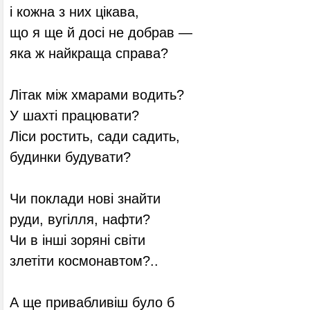
і кожна з них цікава,
що я ще й досі не добрав —
яка ж найкраща справа?
Літак між хмарами водить?
У шахті працювати?
Ліси ростить, сади садить,
будинки будувати?
Чи поклади нові знайти
руди, вугілля, нафти?
Чи в інші зоряні світи
злетіти космонавтом?..
А ще привабливіш було б