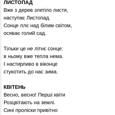
ЛИСТОПАД
Вже з дерев злетіло листя,
наступає Листопад.
Сонце ллє над білим світом,
осяває голий сад.
Тільки це не літнє сонце:
в ньому вже тепла нема.
І настирливо в віконце
стукотить до нас зима.
КВІТЕНЬ
Весно, весно! Перші квіти
Розцвітають на землі.
Сині проліски привітно