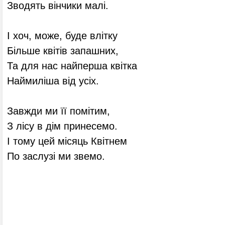
Зводять вінчики малі.
І хоч, може, буде влітку
Більше квітів запашних,
Та для нас найперша квітка
Наймиліша від усіх.
Завжди ми її помітим,
З лісу в дім принесемо.
І тому цей місяць Квітнем
По заслузі ми звемо.