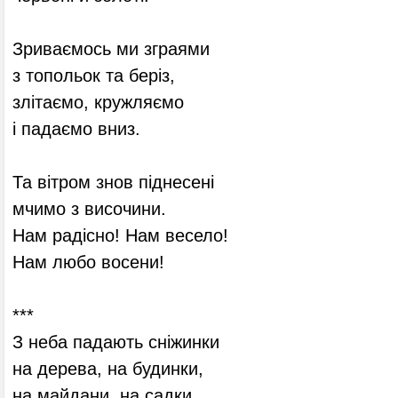
Зриваємось ми зграями
з топольок та беріз,
злітаємо, кружляємо
і падаємо вниз.
Та вітром знов піднесені
мчимо з височини.
Нам радісно! Нам весело!
Нам любо восени!
***
З неба падають сніжинки
на дерева, на будинки,
на майдани, на садки,