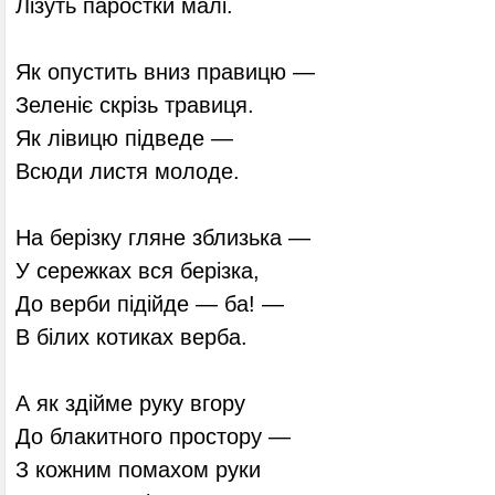
Лізуть паростки малі.
Як опустить вниз правицю —
Зеленіє скрізь травиця.
Як лівицю підведе —
Всюди листя молоде.
На берізку гляне зблизька —
У сережках вся берізка,
До верби підійде — ба! —
В білих котиках верба.
А як здійме руку вгору
До блакитного простору —
З кожним помахом руки