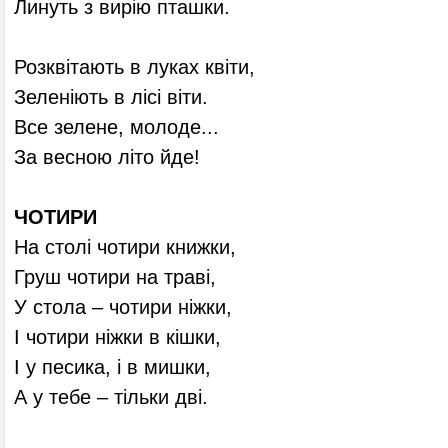
Линуть з вирію пташки.
Розквітають в луках квіти,
Зеленіють в лісі віти.
Все зелене, молоде...
За весною літо йде!
ЧОТИРИ
На столі чотири книжки,
Груш чотири на траві,
У стола – чотири ніжки,
І чотири ніжки в кішки,
І у песика, і в мишки,
А у тебе – тільки дві.