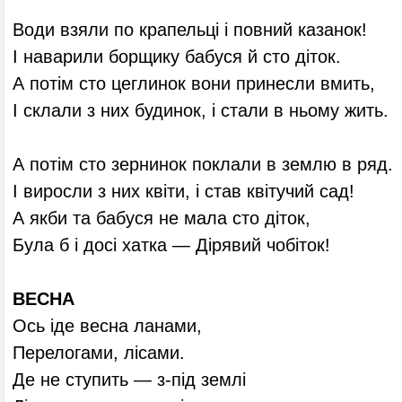
Води взяли по крапельці і повний казанок!
І наварили борщику бабуся й сто діток.
А потім сто цеглинок вони принесли вмить,
І склали з них будинок, і стали в ньому жить.
А потім сто зернинок поклали в землю в ряд.
І виросли з них квіти, і став квітучий сад!
А якби та бабуся не мала сто діток,
Була б і досі хатка — Дірявий чобіток!
ВЕСНА
Ось іде весна ланами,
Перелогами, лісами.
Де не ступить — з-під землі