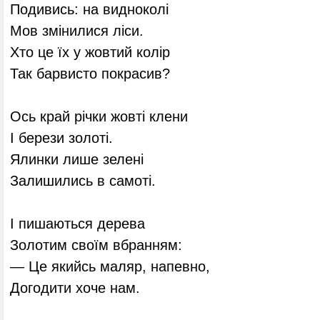
Подивись: на видноколі
Мов змінилися ліси.
Хто це їх у жовтий колір
Так барвисто покрасив?
Ось край річки жовті клени
І берези золоті.
Ялинки лише зелені
Залишились в самоті.
І пишаються дерева
Золотим своїм вбранням:
— Це якийсь маляр, напевно,
Догодити хоче нам.