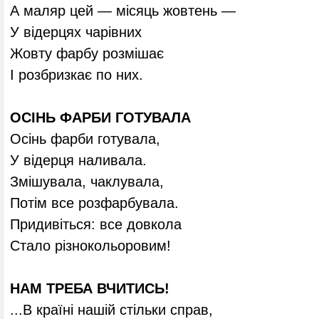
А маляр цей — місяць жовтень —
У відерцях чарівних
Жовту фарбу розмішає
І розбризкає по них.
ОСІНЬ ФАРБИ ГОТУВАЛА
Осінь фарби готувала,
У відерця наливала.
Змішувала, чаклувала,
Потім все розфарбувала.
Придивіться: все довкола
Стало різнокольоровим!
НАМ ТРЕБА ВЧИТИСЬ!
...В країні нашій стільки справ,