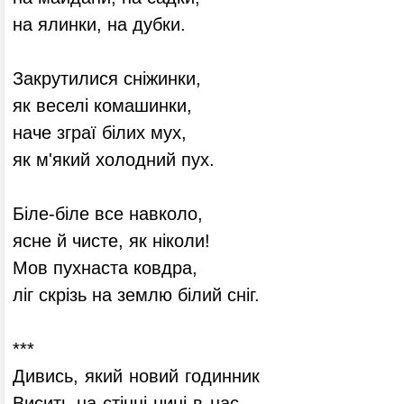
на ялинки, на дубки.
Закрутилися сніжинки,
як веселі комашинки,
наче зграї білих мух,
як м'який холодний пух.
Біле-біле все навколо,
ясне й чисте, як ніколи!
Мов пухнаста ковдра,
ліг скрізь на землю білий сніг.
***
Дивись, який новий годинник
Висить на стінці нині в нас.