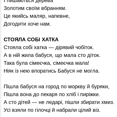
І пишаються дерева
Золотим своїм вбранням.
Це якийсь маляр, напевне,
Догодити хоче нам.
СТОЯЛА СОБІ ХАТКА
Стояла собі хатка — дірявий чобіток.
А в ній жила бабуся, що мала сто діток.
Така була сімеєчка, сімеєчка мала!
Ніяк із нею впоратись Бабуся не могла.
Пішла бабуся на город по моркву й буряки,
Пішла вона до пекаря по хліб і пиріжки.
А сто дітей — не ледарі, пішли збирати хмиз.
Усі взяли по гілочці й набрали цілий віз.