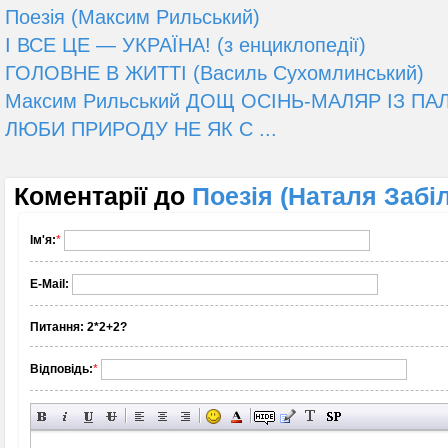
Поезія (Максим Рильський)
І ВСЕ ЦЕ — УКРАЇНА! (з енциклопедії)
ГОЛОВНЕ В ЖИТТІ (Василь Сухомлинський)
Максим Рильський ДОЩ ОСІНЬ-МАЛЯР ІЗ П
ЛЮБИ ПРИРОДУ НЕ ЯК С ...
Коментарії до
Поезія (Наталя Забі
Ім'я:
*
E-Mail:
Питання:
2*2+2?
Відповідь:
*